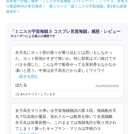
笹本祐一が描く傑作『ミニスカ宇宙海賊（パイレーツ）』シリーズ、全巻入
り限定BOXが本日発売！ 新シリーズ『超ミニスカ宇宙海賊』第1巻も絶賛
発売中！
「ミニスカ宇宙海賊３ コスプレ見習海賊」感想・レビュー
※ユーザーによる個人の感想です
弁天丸にヨット部の面々が乗り込むとは思いもしなかっ
た。ヨット部強かすぎて怖いわ。特に部長はズバ抜けてヤ
バさを感じた。こんな中で船長やってる茉莉香もなかなか
凄いと思う。中身は女子高生だから楽しくワイワイ
…続きを読む
ほたる
2019年09月08日
4
人がナイス！しています
女子高生マリカ率いる宇宙海賊物語の第３段。海賊船弁天
丸で伝染病が蔓延、哀れクルーは船長を除いて全員隔離、
弁天丸は休業状態へ。このままでは海賊免許が取り消され
てしまう！困ったキャプテン・マリカは学校のヨ