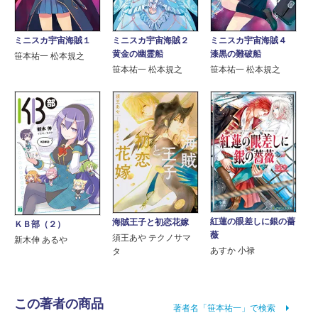
ミニスカ宇宙海賊１
ミニスカ宇宙海賊２
ミニスカ宇宙海賊４
黄金の幽霊船
漆黒の難破船
笹本祐一 松本規之
笹本祐一 松本規之
笹本祐一 松本規之
紅蓮の眼差しに銀の薔
海賊王子と初恋花嫁
ＫＢ部（２）
薇
須王あや テクノサマ
新木伸 あるや
あすか 小禄
タ
この著者の商品
著者名「笹本祐一」で検索