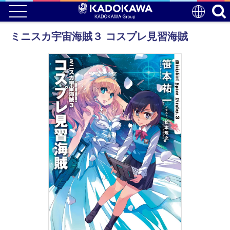
ミニスカ宇宙海賊３ コスプレ見習海賊