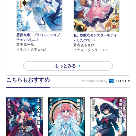
悪役令嬢、ブラコンにジョブ
私、蜘蛛なモンスターをテイ
チェンジし…2
ムしたので…2
著者 浜千鳥
著者 あきさけ
イラスト 八美☆わん
イラスト タムラ ヨウ
もっとみる
こちらもおすすめ
Recommended by