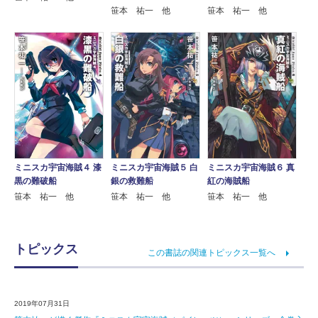
笹本 祐一 他
笹本 祐一 他
ミニスカ宇宙海賊４ 漆
ミニスカ宇宙海賊５ 白
ミニスカ宇宙海賊６ 真
黒の難破船
銀の救難船
紅の海賊船
笹本 祐一 他
笹本 祐一 他
笹本 祐一 他
トピックス
この書誌の関連トピックス一覧へ
2019年07月31日