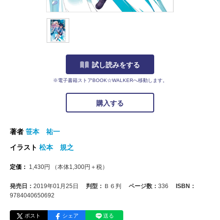
試し読みをする
※電子書籍ストアBOOK☆WALKERへ移動します。
購入する
著者
笹本 祐一
イラスト
松本 規之
定価：
1,430
円
（本体
1,300
円＋税）
発売日：
2019年01月25日
判型：
Ｂ６判
ページ数：
336
ISBN：
9784040650692
ポスト
シェア
送る