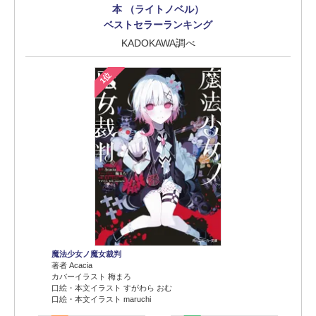
本 （ライトノベル）
ベストセラーランキング
KADOKAWA調べ
1位
魔法少女ノ魔女裁判
著者 Acacia
カバーイラスト 梅まろ
口絵・本文イラスト すがわら おむ
口絵・本文イラスト maruchi