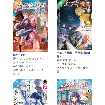
2位
3位
ヤエブキ機関 千万丈塔踏破
超かぐや姫！
録１
原作 スタジオクロマト・ス
著者 安里 アサト
タジオコロリド
イラスト necomi
著者 桐山 なると
世界観イラスト 尾崎 伊万
口絵・本文イラスト うらた
里
あさお
4位
5位