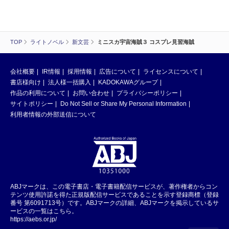
TOP
ライトノベル
新文芸
ミニスカ宇宙海賊３ コスプレ見習海賊
会社概要
IR情報
採用情報
広告について
ライセンスについて
書店様向け
法人様一括購入
KADOKAWAグループ
作品の利用について
お問い合わせ
プライバシーポリシー
サイトポリシー
Do Not Sell or Share My Personal Information
利用者情報の外部送信について
ABJマークは、この電子書店・電子書籍配信サービスが、著作権者からコン
テンツ使用許諾を得た正規版配信サービスであることを示す登録商標（登録
番号 第6091713号）です。ABJマークの詳細、ABJマークを掲示しているサ
ービスの一覧はこちら。
https://aebs.or.jp/