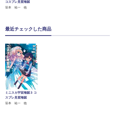
コスプレ見習海賊
笹本 祐一 他
最近チェックした商品
ミニスカ宇宙海賊３ コ
スプレ見習海賊
笹本 祐一 他