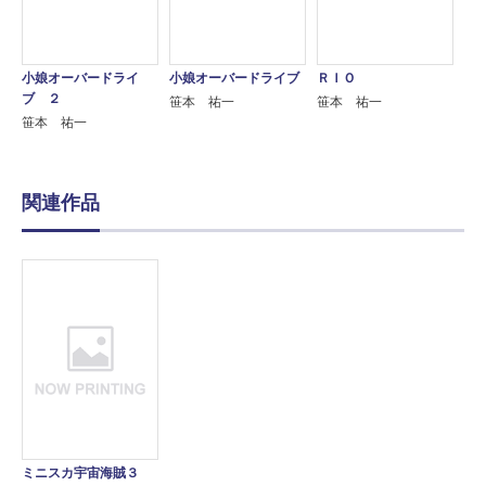
小娘オーバードライ
小娘オーバードライブ
ＲＩＯ
ブ ２
笹本 祐一
笹本 祐一
笹本 祐一
関連作品
ミニスカ宇宙海賊３