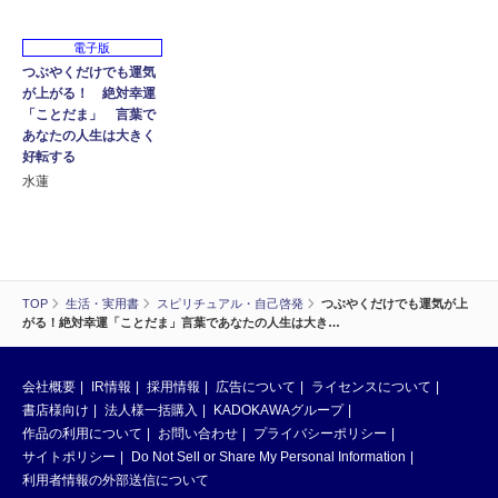
電子版
つぶやくだけでも運気
が上がる！ 絶対幸運
「ことだま」 言葉で
あなたの人生は大きく
好転する
水蓮
TOP
生活・実用書
スピリチュアル・自己啓発
つぶやくだけでも運気が上
がる！絶対幸運「ことだま」言葉であなたの人生は大き…
会社概要
IR情報
採用情報
広告について
ライセンスについて
書店様向け
法人様一括購入
KADOKAWAグループ
作品の利用について
お問い合わせ
プライバシーポリシー
サイトポリシー
Do Not Sell or Share My Personal Information
利用者情報の外部送信について