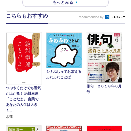
もっとみる
こちらもおすすめ
Recommended by
シナぷしゅでおぼえる
ふわふわことば
俳句 ２０１８年６月
つぶやくだけでも運気
号
が上がる！ 絶対幸運
「ことだま」 言葉で
あなたの人生は大き
く...
水蓮