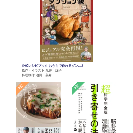
公式レシピブック おうちで作れるダン…2
原作・イラスト 九井 諒子
料理制作 池田 美希
2位
3位