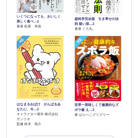
いくつになっても、おいしく
超科学完全版 引き寄せの法
美しく食べ…2
則 疑い深…2
著者 松尾 幸造
著者 くろ丸。
4位
5位
はなまるおばけ がんばるあ
世界一美味しくて健康的なズ
なたに、今…2
ボラ飯 え…2
キャラクター著作 株式会社
著 はらぺこグリズリー
サンリオ
監修 鈴木 裕介