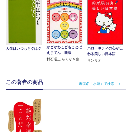
かどかわこどもことば
ハローキティの心が伝
人生はいつもちぐはぐ
えじてん 新版
わる美しい日本語
村石昭三 らくがき舎
サンリオ
この著者の商品
著者名「水蓮」で検索