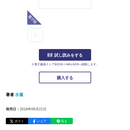
電子版
試し読みをする
※電子書籍ストアBOOK☆WALKERへ移動します。
購入する
著者
水蓮
発売日：
2018年06月21日
ポスト
シェア
送る