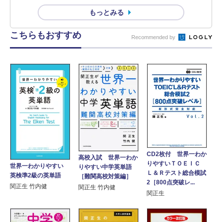
もっとみる
こちらもおすすめ
Recommended by
CD2枚付 世界一わか
高校入試 世界一わか
りやすいＴＯＥＩＣ
世界一わかりやすい
りやすい中学英単語
Ｌ＆Ｒテスト総合模試
英検準2級の英単語
［難関高校対策編］
2［800点突破レ...
関正生 竹内健
関正生 竹内健
関正生