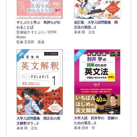
すとぷりと学ぶ 気持ちが伝
改訂版 大学入試問題集 関
わることば
正生の英語…2
監修協力 すとぷり／STPR
著者 関 正生
Books
監修 五百田 達成
4位
5位
大学入試 肘井学の 読解の
大学入試問題集 関正生の英
ための英文…2
文解釈ポラ…2
著者 肘井 学
著者 関 正生