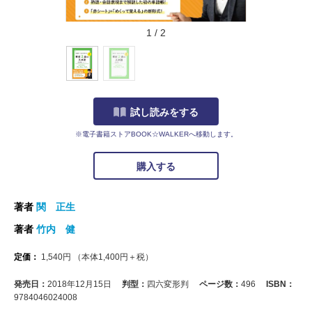
1
/
2
試し読みをする
※電子書籍ストアBOOK☆WALKERへ移動します。
購入する
著者
関 正生
著者
竹内 健
定価：
1,540
円
（本体
1,400
円＋税）
発売日：
2018年12月15日
判型：
四六変形判
ページ数：
496
ISBN：
9784046024008