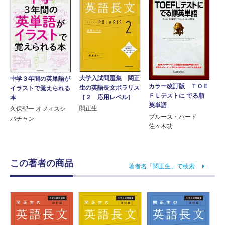
大学入試問題集 関正
中学３年間の英単語が
カラー改訂版 ＴＯＥ
生の英語長文ポラリス
イラストで覚えられる
ＦＬテストに でる順
［２ 応用レベル］
本
英単語
関正生
久保聖一 オフィスシ
ブルース・ハード
バチャン
佐々木功
この著者の商品
著者名「関正生」で検索