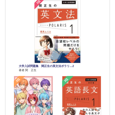
1位
大学入試問題集 関正生の英文法ポラリ…2
著者 関 正生
2位
3位