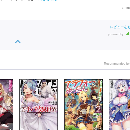
201
レビューを
powered by
Recommended b