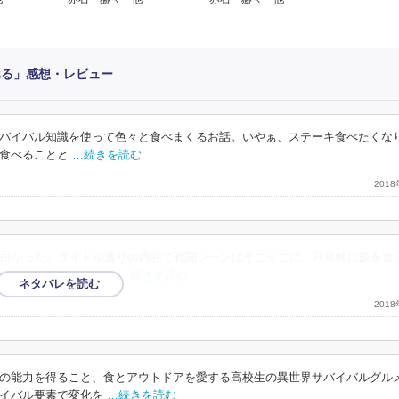
べる」感想・レビュー
バイバル知識を使って色々と食べまくるお話。いやぁ、ステーキ食べたくな
食べることと
…続きを読む
201
白かった。タイトル通りの内容で戦闘シーンはそこそこに、只単純に飯を食
イバルと言うちょっと
…続きを読む
201
象の能力を得ること、食とアウトドアを愛する高校生の異世界サバイバルグル
イバル要素で変化を
…続きを読む