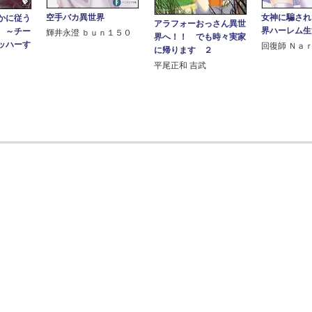
空手バカ異世界
女神に騙され
かに従う
アラフォーおっさん異世
界ハーレム生
 ～チー
輝井永澄 ｂｕｎ１５０
界へ！！ でも時々実家
ッハーす
回復師 Ｎａ
に帰ります ２
平尾正和 吉武