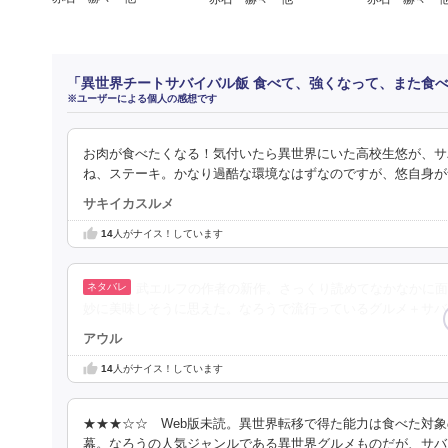
「異世界チートサバイバル飯 食べて、強くなって、また食
※ユーザーによる個人の感想です
お肉が食べたくなる！気付いたら異世界にいた高校生悠が、サ
ね、ステーキ。かなり過酷な環境なはずなのですが、悠自身が
サキイカスルメ
14
人がナイス！しています
武エルフの作者の新作。さっくり読めてなかなかに面
妙に美味しそうに思えた。なろうで流行っているグルメ＋サバ
アウル
14
人がナイス！しています
★★★☆☆ Web版未読。異世界転移で得た能力は食べた対
幕。なろうの人気ジャンルである異世界グルメものだが、サバ