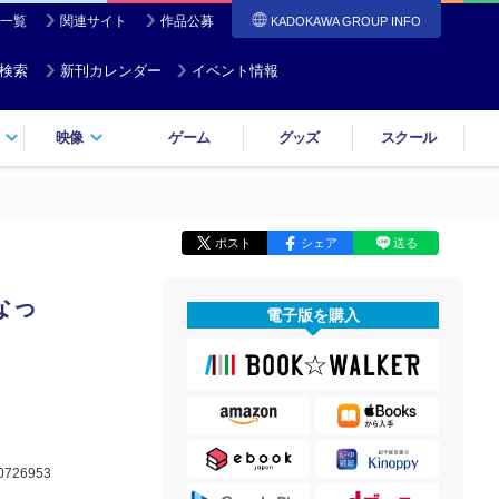
一覧
関連サイト
作品公募
KADOKAWA GROUP INFO
検索
新刊カレンダー
イベント情報
映像
ゲーム
グッズ
スクール
ポスト
シェア
送る
なっ
電子版を購入
0726953