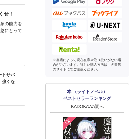
くせ！
対象の能力を
も悠にとって
※書店によって現在在庫や取り扱いがない場
合がございます。詳しい購入方法は、各書店
のサイトにてご確認ください。
ートサバ
、強くな
本 （ライトノベル）
ベストセラーランキング
KADOKAWA調べ
1位