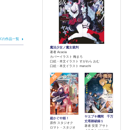
ズの作品一覧
魔法少女ノ魔女裁判
著者 Acacia
カバーイラスト 梅まろ
口絵・本文イラスト すがわら おむ
口絵・本文イラスト maruchi
2位
3位
ヤエブキ機関 千万
超かぐや姫！
丈塔踏破録１
原作 スタジオク
著者 安里 アサト
ロマト・スタジオ