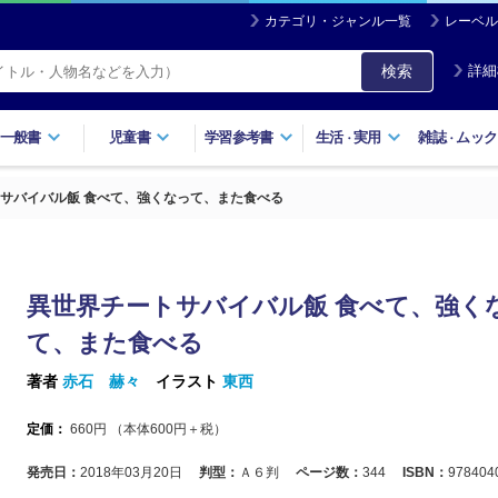
カテゴリ・ジャンル一覧
レーベル
検索
詳細
一般書
児童書
学習参考書
生活
実用
雑誌
ムック
・
・
サバイバル飯 食べて、強くなって、また食べる
異世界チートサバイバル飯 食べて、強く
て、また食べる
著者
赤石 赫々
イラスト
東西
定価：
660
円 （本体
600
円＋税）
発売日：
2018年03月20日
判型：
Ａ６判
ページ数：
344
ISBN：
978404