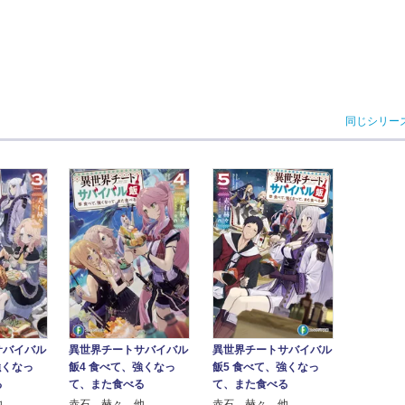
同じシリー
サバイバル
異世界チートサバイバル
異世界チートサバイバル
強くなっ
飯4 食べて、強くなっ
飯5 食べて、強くなっ
る
て、また食べる
て、また食べる
他
赤石 赫々 他
赤石 赫々 他