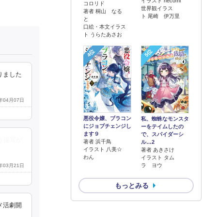
イラスト necomi
コロリド
世界観イラス
著者 桐山 なる
ト 尾崎 伊万里
と
口絵・本文イラス
ト うらたあさお
4位
5位
りました
8年04月07日
悪役令嬢、ブラコン
私、蜘蛛なモンスタ
にジョブチェンジし
ーをテイムしたの
ます９
で、スパイダーシ
う描写が
著者 浜千鳥
ル…2
イラスト 八美☆
著者 あきさけ
わん
イラスト タム
ラ ヨウ
8年03月21日
もっとみる
メ活劇開