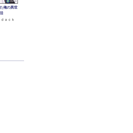
た俺の異世
活
ｒｄａｃｋ