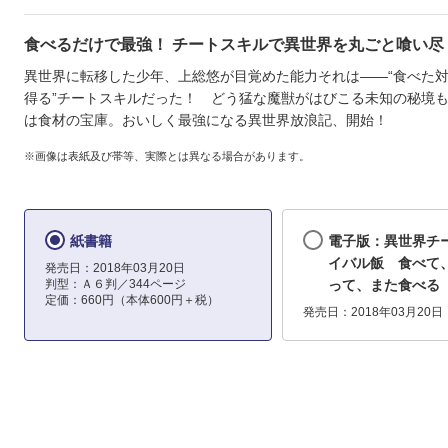
食べるだけで最強！ チートスキルで異世界を丸ごと喰い尽
異世界に転移した少年、上総悠が目覚めた能力それは――“食べた
得る”チートスキルだった！ どう猛な魔獣がはびこる未知の秘境
は食材の宝庫。おいしく最強になる異世界放浪記、開始！
※画像は表紙及び帯等、実際とは異なる場合があります。
紙書籍
電子版：異世界チ
イバル飯 食べて
発売日：2018年03月20日
判型：Ａ６判／344ページ
って、また食べる
定価：660円（本体600円＋税）
発売日：2018年03月20日