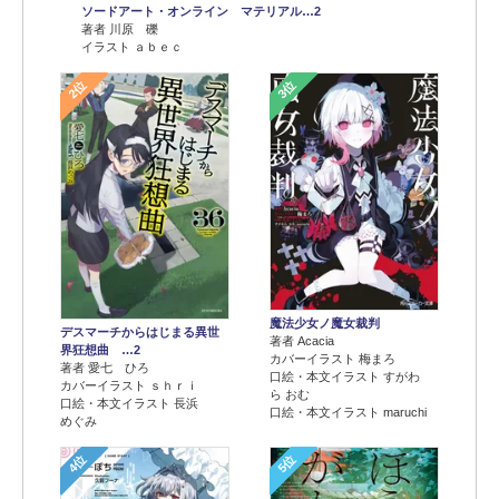
ソードアート・オンライン マテリアル…2
著者 川原 礫
イラスト ａｂｅｃ
2位
3位
魔法少女ノ魔女裁判
デスマーチからはじまる異世
著者 Acacia
界狂想曲 …2
カバーイラスト 梅まろ
著者 愛七 ひろ
口絵・本文イラスト すがわ
カバーイラスト ｓｈｒｉ
ら おむ
口絵・本文イラスト 長浜
口絵・本文イラスト maruchi
めぐみ
4位
5位