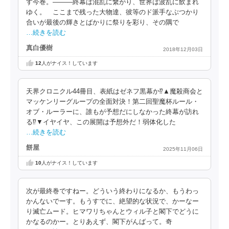
す今巻。―――終幕は混乱に繋がり、世界は波乱に飲まれ
ゆく。 ここまで残った大物達、彼等のド派手なぶつかり
合いが最後の輝きとばかりに祭りを彩り、その隅で
…続きを読む
真白優樹
2018年12月03日
12
人がナイス！しています
天界クロニクル44冊目、表紙はゼネフ黒幕か⁉▲魔殺商会と
マッケンリーグループの全面対決！第二回聖魔杯ルール・
オブ・ルーラーに、誰もが予想だにしなかった終幕が訪れ
る⁉▼イヤイヤ、この展開は予想外だ！弱体化した
…続きを読む
餅屋
2025年11月06日
10
人がナイス！しています
次が最終巻ですねー。どういう終わりになるか、もうわっ
かんないでーす。もうすでに、絶望的な状況で、かーなー
り滅亡ムード。ヒマワリちゃんとウィル子と閣下でどうに
かなるのかー。とりあえず、閣下がんばって。奇