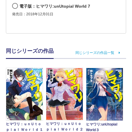
電子版：ヒマワリ:unUtopial World 7
発売日：2018年12月01日
同じシリーズの作品
同じシリーズの作品一覧
ヒマワリ：ｕｎＵｔｏ
ヒマワリ：ｕｎＵｔｏ
ヒマワリ:unUtopial
ｐｉａｌ Ｗｏｒｌｄ ２
ｐｉａｌ Ｗｏｒｌｄ １
World３