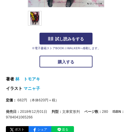
試し読みをする
※電子書籍ストアBOOK☆WALKERへ移動します。
購入する
著者
林 トモアキ
イラスト
マニャ子
定価：
682
円
（本体
620
円＋税）
発売日：
2018年12月01日
判型：
文庫変形判
ページ数：
280
ISBN：
9784041065266
ポスト
シェア
送る