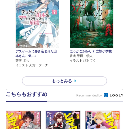
デスゲームに巻き込まれた山
ほうかごがかり７ 立穎小学校
本さん、気…2
著者 甲田 学人
著者 ぽち
イラスト ぴおてぐ
イラスト 久賀 フーナ
もっとみる
こちらもおすすめ
Recommended by