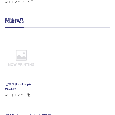
林トモアキ マニャ子
関連作品
ヒマワリ:unUtopial
World 7
林 トモアキ 他