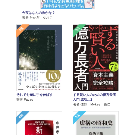
今夜はなんの魚かな？
著者 たかぎ なおこ
2位
3位
それでも光に手を伸ばす
ずる賢い人のための億万長者
著者 Payao
入門 成功…2
著者 佐野 Mykey 義仁
4位
5位