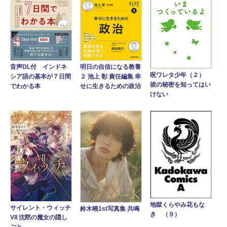
音声DL付 インドネ
明日の自信になる教養
呪ワレタ少年（２）
シア語の基本が７日間
２ 池上 彰 責任編集 幸
彼の秘密を知ってはい
でわかる本
せに生きるための政治
けない
地獄くらやみ花もな
サイレント・ウィッチ
鈴木曉1st写真集 共鳴
き （９）
VII 沈黙の魔女の隠し
ごと