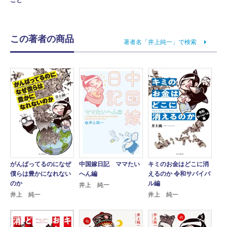
この著者の商品
著者名「井上純一」で検索
がんばってるのになぜ
中国嫁日記 ママたい
キミのお金はどこに消
僕らは豊かになれない
へん編
えるのか 令和サバイバ
のか
ル編
井上 純一
井上 純一
井上 純一