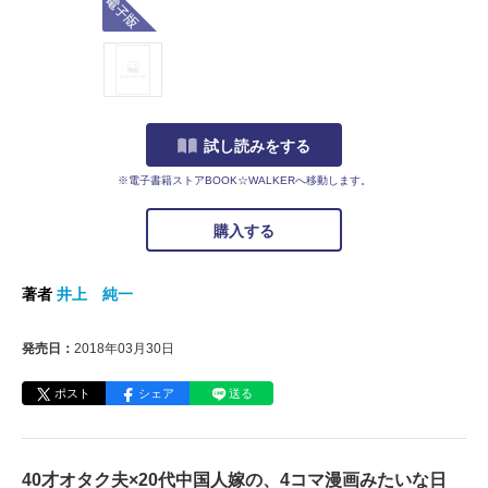
試し読みをする
※電子書籍ストアBOOK☆WALKERへ移動します。
購入する
著者
井上 純一
発売日：
2018年03月30日
ポスト
シェア
送る
40才オタク夫×20代中国人嫁の、4コマ漫画みたいな日