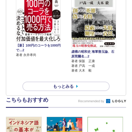
【新】100円のコーラを1000円
で…2
虚構の昭和史 海軍善玉論、石
著者 永井孝尚
原莞爾名…2
著者 保阪 正康
著者 戸高 一成
著者 大木 毅
もっとみる
こちらもおすすめ
Recommended by