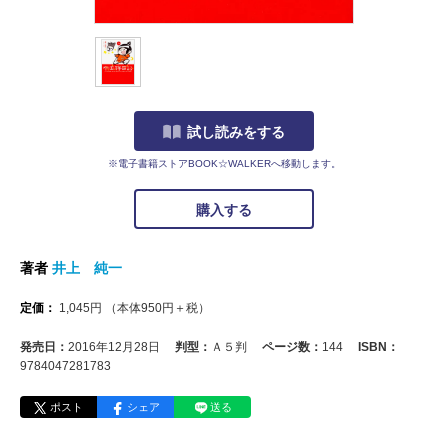
試し読みをする
※電子書籍ストアBOOK☆WALKERへ移動します。
購入する
著者
井上 純一
定価：
1,045
円
（本体
950
円＋税）
発売日：
2016年12月28日
判型：
Ａ５判
ページ数：
144
ISBN：
9784047281783
ポスト
シェア
送る