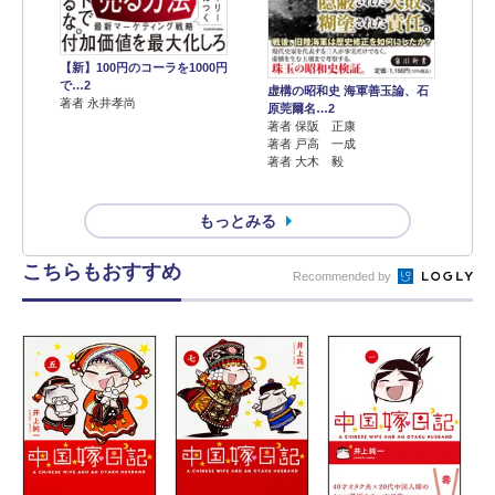
【新】100円のコーラを1000円
で…2
虚構の昭和史 海軍善玉論、石
著者 永井孝尚
原莞爾名…2
著者 保阪 正康
著者 戸高 一成
著者 大木 毅
もっとみる
こちらもおすすめ
Recommended by