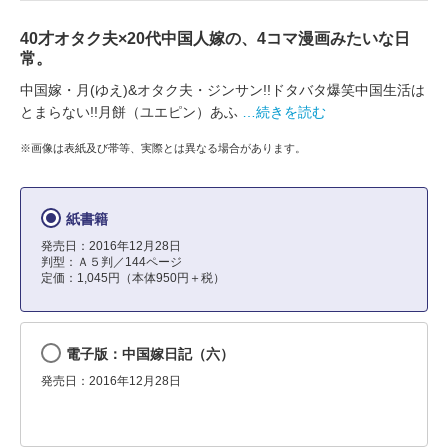
40才オタク夫×20代中国人嫁の、4コマ漫画みたいな日
常。
中国嫁・月(ゆえ)&オタク夫・ジンサン!!ドタバタ爆笑中国生活は
とまらない!!月餅（ユエピン）あふ
…続きを読む
※画像は表紙及び帯等、実際とは異なる場合があります。
紙書籍
発売日：2016年12月28日
判型：Ａ５判／144ページ
定価：1,045円（本体950円＋税）
電子版：中国嫁日記（六）
発売日：2016年12月28日