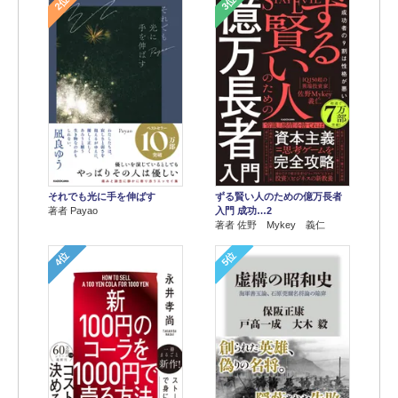
2位
3位
それでも光に手を伸ばす
ずる賢い人のための億万長者
著者 Payao
入門 成功…2
著者 佐野 Mykey 義仁
4位
5位