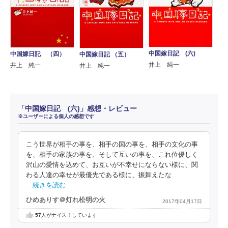
中国嫁日記 (六)
中国嫁日記 （四）
中国嫁日記 （五）
井上 純一
井上 純一
井上 純一
「中国嫁日記 (六)」感想・レビュー
※ユーザーによる個人の感想です
こう世界が相手の事を、相手の国の事を、相手の文化の事
を、相手の家族の事を、そして互いの事を、これ位優しく
沢山の愛情を込めて、お互いが不幸せにならない様に、関
わる人達の幸せが最優先である様に、振舞えたな
…続きを読む
ひめありす＠灯れ松明の火
2017年04月17日
57
人がナイス！しています