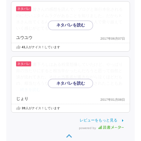
皆さんの感想を読んで、ブログと単行本化される
のにだいぶタイムラグがあることを知りました。だからＫ
水さん出てくるんですね。大変なことも２人で乗り越えて
いく感じがとても素敵だと思います。
ユウユウ
2017年06月07日
41
人がナイス！しています
書下ろしはある程度想像していたけど、やっぱり
目の当たりにすると相当辛かったんだろうと思って自然と
涙が流れてきた。そりゃ当事者が書きながら泣くほどだも
の、相当だろうな。私の職場の先輩も流産されたこともあ
…続きを読む
じょり
2017年01月08日
39
人がナイス！しています
レビューをもっと見る
powered by