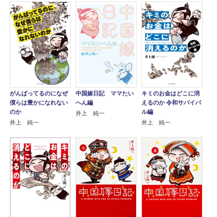
がんばってるのになぜ
中国嫁日記 ママたい
キミのお金はどこに消
僕らは豊かになれない
へん編
えるのか 令和サバイバ
のか
ル編
井上 純一
井上 純一
井上 純一