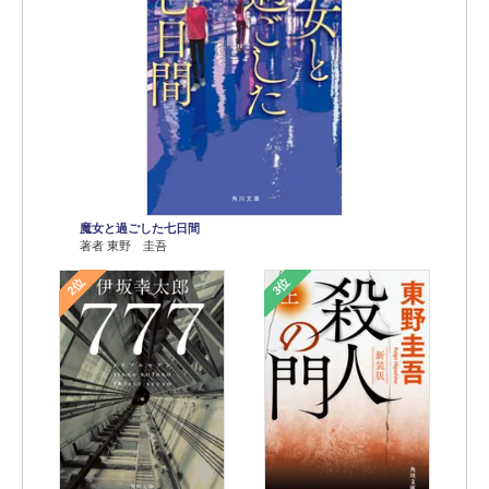
魔女と過ごした七日間
著者 東野 圭吾
2位
3位