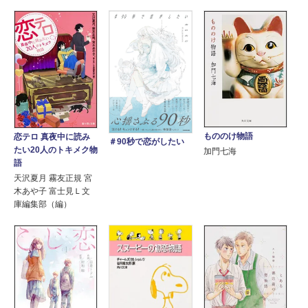
もののけ物語
恋テロ 真夜中に読み
＃90秒で恋がしたい
たい20人のトキメク物
加門七海
語
天沢夏月 霧友正規 宮
木あや子 富士見Ｌ文
庫編集部（編）