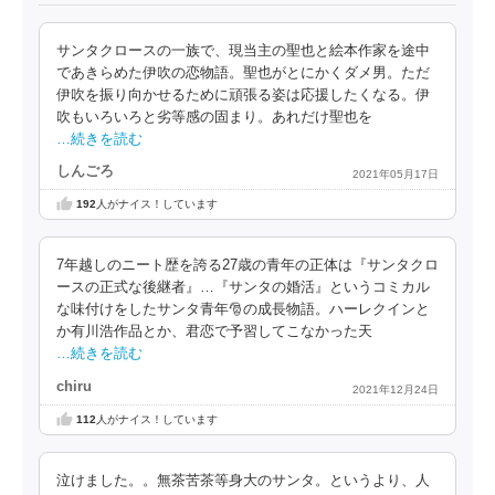
サンタクロースの一族で、現当主の聖也と絵本作家を途中
であきらめた伊吹の恋物語。聖也がとにかくダメ男。ただ
伊吹を振り向かせるために頑張る姿は応援したくなる。伊
吹もいろいろと劣等感の固まり。あれだけ聖也を
…続きを読む
しんごろ
2021年05月17日
192
人がナイス！しています
7年越しのニート歴を誇る27歳の青年の正体は『サンタクロ
ースの正式な後継者』…『サンタの婚活』というコミカル
な味付けをしたサンタ青年🎅の成長物語。ハーレクインと
か有川浩作品とか、君恋で予習してこなかった天
…続きを読む
chiru
2021年12月24日
112
人がナイス！しています
泣けました。。無茶苦茶等身大のサンタ。というより、人