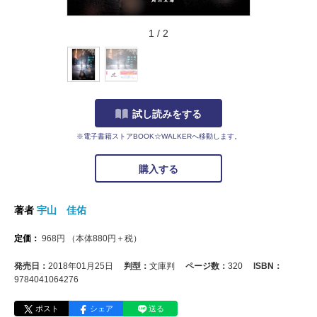
1
/
2
試し読みをする
※電子書籍ストアBOOK☆WALKERへ移動します。
購入する
著者
宇山 佳佑
定価：
968
円
（本体
880
円＋税）
発売日：
2018年01月25日
判型：
文庫判
ページ数：
320
ISBN：
9784041064276
ポスト
シェア
送る