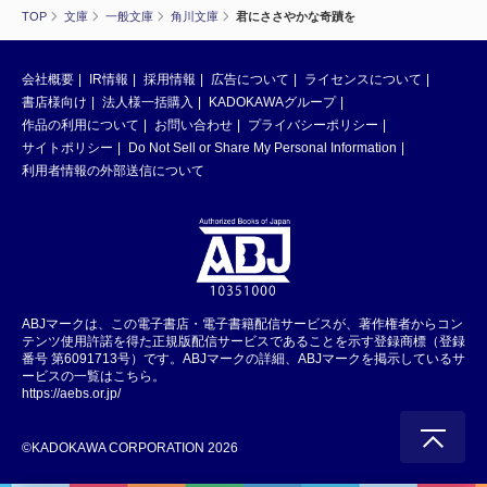
TOP
文庫
一般文庫
角川文庫
君にささやかな奇蹟を
会社概要
IR情報
採用情報
広告について
ライセンスについて
書店様向け
法人様一括購入
KADOKAWAグループ
作品の利用について
お問い合わせ
プライバシーポリシー
サイトポリシー
Do Not Sell or Share My Personal Information
利用者情報の外部送信について
ABJマークは、この電子書店・電子書籍配信サービスが、著作権者からコン
テンツ使用許諾を得た正規版配信サービスであることを示す登録商標（登録
番号 第6091713号）です。ABJマークの詳細、ABJマークを掲示しているサ
ービスの一覧はこちら。
https://aebs.or.jp/
©KADOKAWA CORPORATION 2026