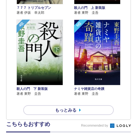
７７７ トリプルセブン
殺人の門 上 新装版
著者 伊坂 幸太郎
著者 東野 圭吾
4位
5位
殺人の門 下 新装版
ナミヤ雑貨店の奇蹟
著者 東野 圭吾
著者 東野 圭吾
もっとみる
こちらもおすすめ
Recommended by