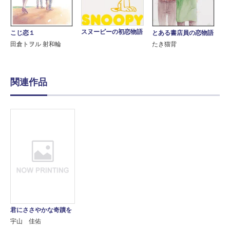
スヌーピーの初恋物語
こじ恋１
とある書店員の恋物語
田倉トヲル 射和輪
たき猫背
関連作品
君にささやかな奇蹟を
宇山 佳佑