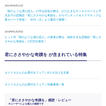
2021年06月11日
『桜のような僕の恋人』の宇山佳佑が贈る、ひたむきなサンタクロースと平
凡女子の恋物語『君にささやかな奇蹟を』がロマンチック＆ドラマチックな
新カバーで登場！ 6/15（火）より書店で展開！
2018年01月25日
ヒット作『桜のような僕の恋人』の著者が贈る、純粋すぎる恋物語『君にさ
さやかな奇蹟を』1月25日発売！
君にささやかな奇蹟を が含まれている特集
カドイカさんのお墨付きフェア／#エモ泣ける文庫
カドイカさんのお墨付きフェア／対象書籍一覧
「君にささやかな奇蹟を」感想・レビュー
※ユーザーによる個人の感想です