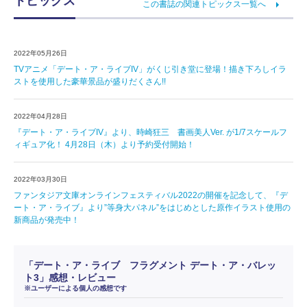
トピックス
この書誌の関連トピックス一覧へ
2022年05月26日
TVアニメ「デート・ア・ライブIV」がくじ引き堂に登場！描き下ろしイラ
ストを使用した豪華景品が盛りだくさん!!
2022年04月28日
『デート・ア・ライブIV』より、時崎狂三 書画美人Ver. が1/7スケールフ
ィギュア化！ 4月28日（木）より予約受付開始！
2022年03月30日
ファンタジア文庫オンラインフェスティバル2022の開催を記念して、『デ
ート・ア・ライブ』より”等身大パネル”をはじめとした原作イラスト使用の
新商品が発売中！
「デート・ア・ライブ フラグメント デート・ア・バレッ
ト3」感想・レビュー
※ユーザーによる個人の感想です