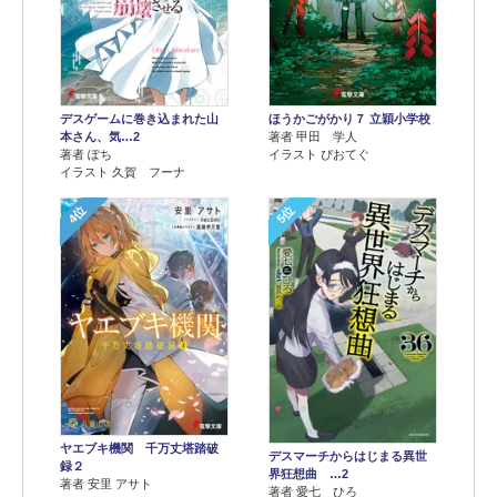
デスゲームに巻き込まれた山
ほうかごがかり７ 立穎小学校
本さん、気…2
著者 甲田 学人
著者 ぽち
イラスト ぴおてぐ
イラスト 久賀 フーナ
4位
5位
ヤエブキ機関 千万丈塔踏破
デスマーチからはじまる異世
録２
界狂想曲 …2
著者 安里 アサト
著者 愛七 ひろ