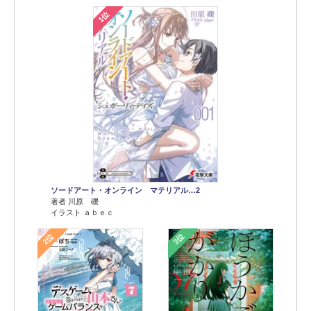
1位
ソードアート・オンライン マテリアル…2
著者 川原 礫
イラスト ａｂｅｃ
2位
3位