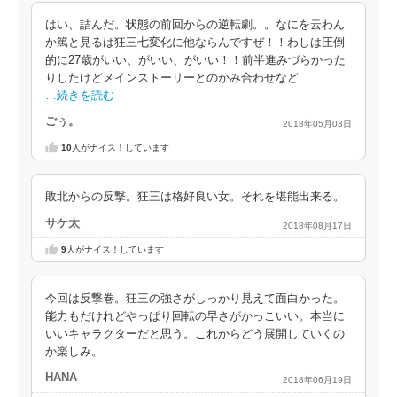
はい、詰んだ。状態の前回からの逆転劇。。なにを云わん
か篤と見るは狂三七変化に他ならんですぜ！！わしは圧倒
的に27歳がいい、がいい、がいい！！前半進みづらかった
りしたけどメインストーリーとのかみ合わせなど
…続きを読む
ごぅ。
2018年05月03日
10
人がナイス！しています
敗北からの反撃。狂三は格好良い女。それを堪能出来る。
サケ太
2018年08月17日
9
人がナイス！しています
今回は反撃巻。狂三の強さがしっかり見えて面白かった。
能力もだけれどやっぱり回転の早さがかっこいい。本当に
いいキャラクターだと思う。これからどう展開していくの
か楽しみ。
HANA
2018年06月19日