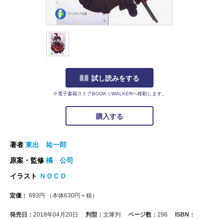
試し読みをする
※電子書籍ストアBOOK☆WALKERへ移動します。
購入する
著者
東出 祐一郎
原案・監修
橘 公司
イラスト
ＮＯＣＯ
定価：
693
円
（本体
630
円＋税）
発売日：
2018年04月20日
判型：
文庫判
ページ数：
296
ISBN：