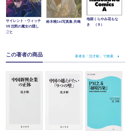
地獄くらやみ花もな
サイレント・ウィッチ
鈴木曉1st写真集 共鳴
き （９）
VII 沈黙の魔女の隠し
ごと
この著者の商品
著者名「沈才彬」で検索