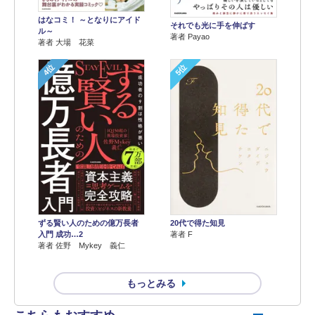
はなコミ！ ～となりにアイド
それでも光に手を伸ばす
ル～
著者 Payao
著者 大場 花菜
4位
5位
ずる賢い人のための億万長者
20代で得た知見
入門 成功…2
著者 F
著者 佐野 Mykey 義仁
もっとみる