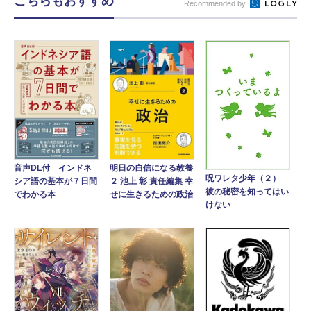
こちらもおすすめ
Recommended by
音声DL付 インドネ
明日の自信になる教養
呪ワレタ少年（２）
シア語の基本が７日間
２ 池上 彰 責任編集 幸
彼の秘密を知ってはい
でわかる本
せに生きるための政治
けない