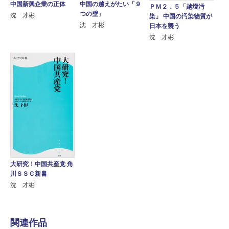
中国新興企業の正体
中国の越えがたい「９
ＰＭ２．５「越境汚
つの壁」
沈 才彬
染」 中国の汚染物質が
沈 才彬
日本を襲う
沈 才彬
大研究！中国共産党 角
川ＳＳＣ新書
沈 才彬
関連作品