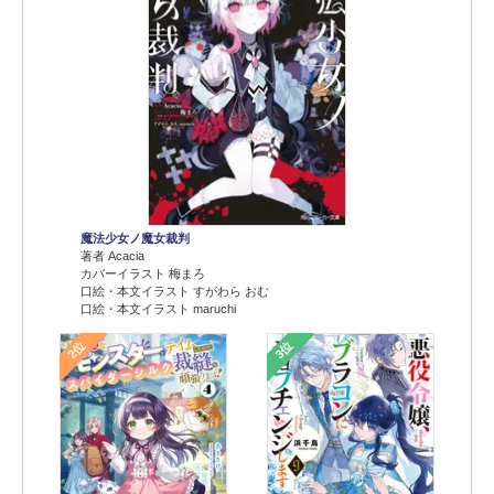
魔法少女ノ魔女裁判
著者 Acacia
カバーイラスト 梅まろ
口絵・本文イラスト すがわら おむ
口絵・本文イラスト maruchi
2位
3位