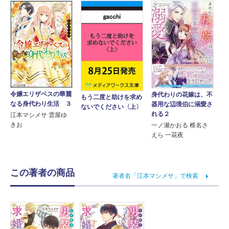
令嬢エリザベスの華麗
身代わりの花嫁は、不
もう二度と助けを求め
なる身代わり生活 ３
器用な辺境伯に溺愛さ
ないでください〈上〉
れる２
江本マシメサ 雲屋ゆ
きお
一ノ瀬かおる 椎名さ
えら 一花夜
この著者の商品
著者名「江本マシメサ」で検索