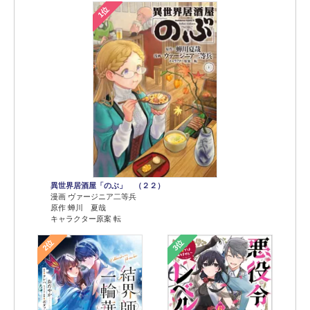
1位
異世界居酒屋「のぶ」 （２２）
漫画 ヴァージニア二等兵
原作 蝉川 夏哉
キャラクター原案 転
2位
3位