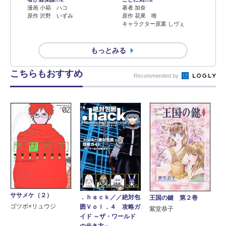
漫画 小箱 ハコ
著者 加奈
原作 沢野 いずみ
原作 花果 唯
キャラクター原案 しヴぇ
もっとみる
こちらもおすすめ
Recommended by
ササメケ（２）
．ｈａｃｋ／／絶対包
王国の鍵 第２巻
ゴツボ×リュウジ
囲Ｖｏｌ．４ 攻略ガ
紫堂恭子
イド ～ザ・ワールド
の歩き方～