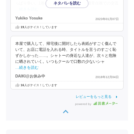
っぱり辛い。1巻のシャトーとリャンハの通常任務での交流
…続きを読む
Yukiko Yosuke
2023年01月07日
19
人がナイス！しています
本屋で購入して、帰宅後に開封したら表紙がすごく傷んで
いて、お店に電話を入れる時、タイトルを言うのすごく恥
ずかしかった……。シャトーの身近な人達が、次々と危険
に晒されていく。いつもクールで口数の少ないシャ
…続きを読む
DAIKI@お休み中
2018年12月04日
16
人がナイス！しています
レビューをもっと見る
powered by