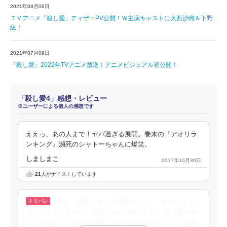
2021年08月06日
ＴＶアニメ「殺し愛」ティザーPV公開！Ｗ主演キャストに大西沙織＆下野
紘！
2021年07月09日
『殺し愛』2022年TVアニメ放送！アニメビジュアル初公開！
「殺し愛4」感想・レビュー
※ユーザーによる個人の感想です
ええっ、あの人まで！ヤバ過ぎる展開。巻末の『アオリラ
ンキング』瀕死のシャトーちゃんに爆笑。
しましまこ
2017年10月30日
21
人がナイス！しています
4巻目。社長、生きてて良かった…。それにして
も、インド人といい、補充された護衛といい、次々襲われ
ていくのが、こういう世界なんだなーと分かっていてもや