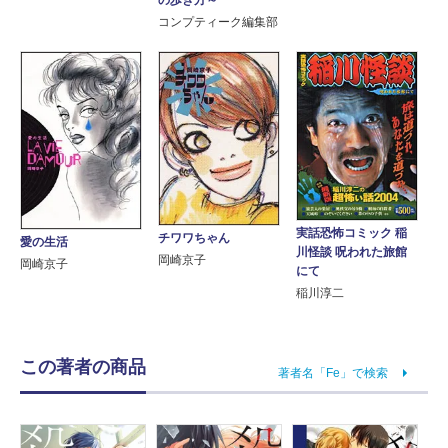
コンプティーク編集部
実話恐怖コミック 稲
チワワちゃん
愛の生活
川怪談 呪われた旅館
岡崎京子
岡崎京子
にて
稲川淳二
この著者の商品
著者名「Fe」で検索