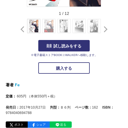
1
/
12
試し読みをする
※電子書籍ストアBOOK☆WALKERへ移動します。
購入する
著者
Fe
定価：
605
円
（本体
550
円＋税）
発売日：
2017年10月27日
判型：
Ｂ６判
ページ数：
162
ISBN：
9784040694788
ポスト
シェア
送る