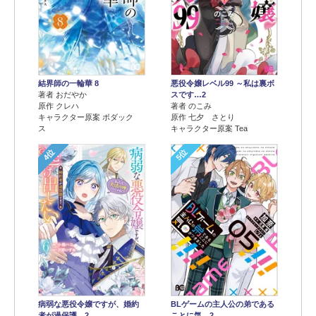
結界師の一輪華 8
悪役令嬢レベル99 ～私は裏ボ
著者 おだやか
スです…2
原作 クレハ
著者 のこみ
キャラクター原案 ボダック
原作 七夕 さとり
ス
キャラクター原案 Tea
4位
5位
病弱な悪役令嬢ですが、婚約
BLゲームの主人公の弟である
者が過保護…2
ことに気…2