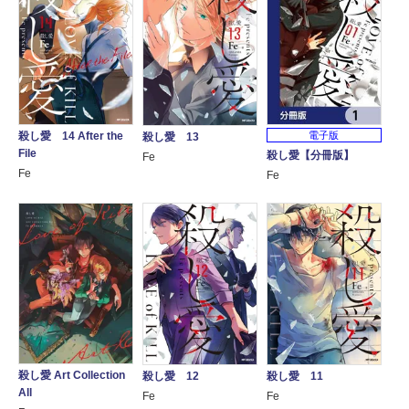
殺し愛 14 After the
電子版
殺し愛 13
File
殺し愛【分冊版】
Fe
Fe
Fe
殺し愛 Art Collection
殺し愛 12
殺し愛 11
All
Fe
Fe