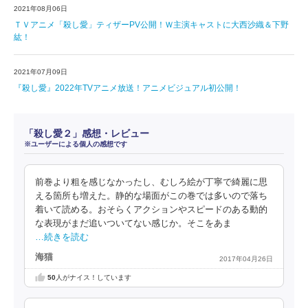
2021年08月06日
ＴＶアニメ「殺し愛」ティザーPV公開！Ｗ主演キャストに大西沙織＆下野
紘！
2021年07月09日
『殺し愛』2022年TVアニメ放送！アニメビジュアル初公開！
「殺し愛２」感想・レビュー
※ユーザーによる個人の感想です
前巻より粗を感じなかったし、むしろ絵が丁寧で綺麗に思
える箇所も増えた。静的な場面がこの巻では多いので落ち
着いて読める。おそらくアクションやスピードのある動的
な表現がまだ追いついてない感じか。そこをあま
…続きを読む
海猫
2017年04月26日
50
人がナイス！しています