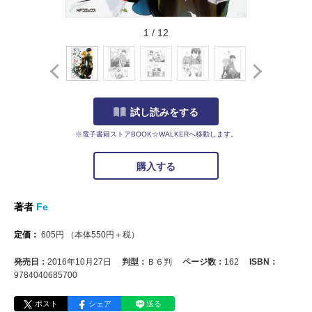
1
/
12
試し読みをする
※電子書籍ストアBOOK☆WALKERへ移動します。
購入する
著者
Fe
定価：
605
円
（本体
550
円＋税）
発売日：
2016年10月27日
判型：
Ｂ６判
ページ数：
162
ISBN：
9784040685700
ポスト
シェア
送る