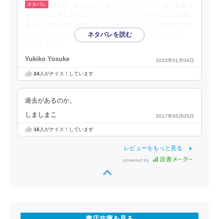
第2巻。最強の殺し屋ソン・リンハと、彼が執着す
るこちらも殺し屋のシャトー。リャンハに復讐したい襲撃
者ホーに襲われたが殺されなかったシャトー。何で殺され
なかったんだろ、という謎はあるが、リンハとシャトー
…続きを読む
Yukiko Yosuke
2023年01月04日
24
人がナイス！しています
過去があるのか。
しましまこ
2017年05月05日
16
人がナイス！しています
レビューをもっと見る
powered by
書店在庫を見る