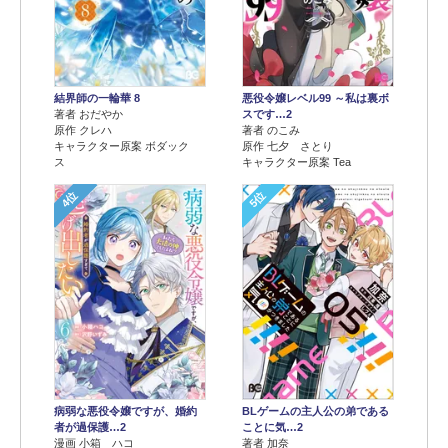
結界師の一輪華 8
悪役令嬢レベル99 ～私は裏ボ
著者 おだやか
スです…2
原作 クレハ
著者 のこみ
キャラクター原案 ボダック
原作 七夕 さとり
ス
キャラクター原案 Tea
4位
5位
病弱な悪役令嬢ですが、婚約
BLゲームの主人公の弟である
者が過保護…2
ことに気…2
漫画 小箱 ハコ
著者 加奈