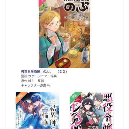
異世界居酒屋「のぶ」 （２２）
漫画 ヴァージニア二等兵
原作 蝉川 夏哉
キャラクター原案 転
2位
3位