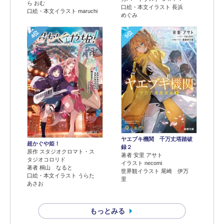
ら おむ
口絵・本文イラスト 長浜
口絵・本文イラスト maruchi
めぐみ
4位
5位
ヤエブキ機関 千万丈塔踏破
超かぐや姫！
録２
原作 スタジオクロマト・ス
著者 安里 アサト
タジオコロリド
イラスト necomi
著者 桐山 なると
世界観イラスト 尾崎 伊万
口絵・本文イラスト うらた
里
あさお
もっとみる