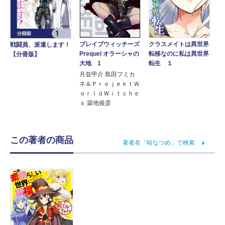
ブレイブウィッチーズ
クラスメイトは異世界
戦闘員、派遣します！
Prequel オラーシャの
転移なのに私は異世界
【分冊版】
大地 1
転生 １
月並甲介 島田フミカ
ネ＆ＰｒｏｊｅｋｔＷ
ｏｒｌｄＷｉｔｃｈｅ
ｓ 築地俊彦
この著者の商品
著者名「暁なつめ」で検索