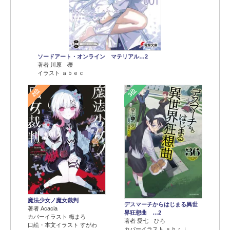
ソードアート・オンライン マテリアル…2
著者 川原 礫
イラスト ａｂｅｃ
2位
3位
魔法少女ノ魔女裁判
デスマーチからはじまる異世
著者 Acacia
界狂想曲 …2
カバーイラスト 梅まろ
著者 愛七 ひろ
口絵・本文イラスト すがわ
カバーイラスト ｓｈｒｉ