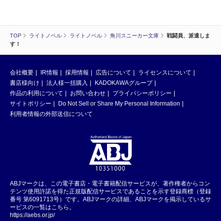
TOP
ライトノベル
ライトノベル
角川スニーカー文庫
戦闘員、派遣しま
す！
会社概要
IR情報
採用情報
広告について
ライセンスについて
書店様向け
法人様一括購入
KADOKAWAグループ
作品の利用について
お問い合わせ
プライバシーポリシー
サイトポリシー
Do Not Sell or Share My Personal Information
利用者情報の外部送信について
ABJマークは、この電子書店・電子書籍配信サービスが、著作権者からコン
テンツ使用許諾を得た正規版配信サービスであることを示す登録商標（登録
番号 第6091713号）です。ABJマークの詳細、ABJマークを掲示しているサ
ービスの一覧はこちら。
https://aebs.or.jp/