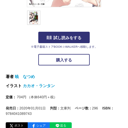
試し読みをする
※電子書籍ストアBOOK☆WALKERへ移動します。
購入する
著者
暁 なつめ
イラスト
カカオ・ランタン
定価：
704
円
（本体
640
円＋税）
発売日：
2020年01月01日
判型：
文庫判
ページ数：
296
ISBN：
9784041089743
ポスト
シェア
送る