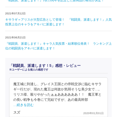
『戦闘員、派遣します！』刊行5周年を記念した新商品の発売が決定！
2021年07月12日
キサラギ＝アリスが大型広告として登場！ 『戦闘員、派遣します！』人気
投票上位のキャラをアキバに派遣します！
2021年06月21日
『戦闘員、派遣します！』キャラ人気投票・結果順位発表！ ランキング上
位の戦闘員をアキバに派遣します！
「戦闘員、派遣します！5」感想・レビュー
※ユーザーによる個人の感想です
魔王城に到達し、グレイス王国との停戦交渉に臨むキサラ
ギ一行だが、現れた魔王は何故か気弱そうな美少女で…。
リリス様、殺りやがったぁぁああああああ！！ 魔王軍と
の長い戦争も今巻にて完結ですが、あの最高幹部
…続きを読む
スズ
2020年01月01日