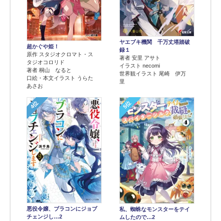
ヤエブキ機関 千万丈塔踏破
超かぐや姫！
録１
原作 スタジオクロマト・ス
著者 安里 アサト
タジオコロリド
イラスト necomi
著者 桐山 なると
世界観イラスト 尾崎 伊万
口絵・本文イラスト うらた
里
あさお
4位
5位
悪役令嬢、ブラコンにジョブ
私、蜘蛛なモンスターをテイ
チェンジし…2
ムしたので…2