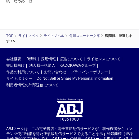
暁 なつめ 他
TOP
ライトノベル
ライトノベル
角川スニーカー文庫
戦闘員、派遣しま
す！5
会社概要
IR情報
採用情報
広告について
ライセンスについて
書店様向け
法人様一括購入
KADOKAWAグループ
作品の利用について
お問い合わせ
プライバシーポリシー
サイトポリシー
Do Not Sell or Share My Personal Information
利用者情報の外部送信について
ABJマークは、この電子書店・電子書籍配信サービスが、著作権者からコン
テンツ使用許諾を得た正規版配信サービスであることを示す登録商標（登録
番号 第6091713号）です。ABJマークの詳細、ABJマークを掲示しているサ