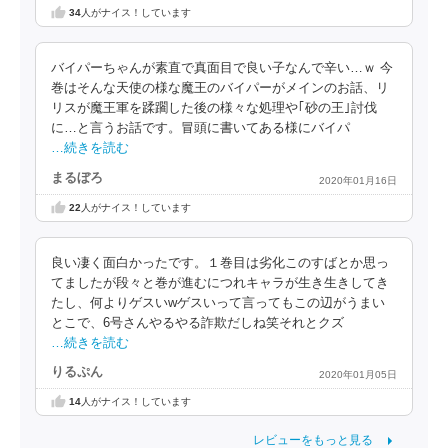
34
人がナイス！しています
バイパーちゃんが素直で真面目で良い子なんで辛い…ｗ 今
巻はそんな天使の様な魔王のバイパーがメインのお話、リ
リスが魔王軍を蹂躙した後の様々な処理や｢砂の王｣討伐
に…と言うお話です。冒頭に書いてある様にバイパ
…続きを読む
まるぼろ
2020年01月16日
22
人がナイス！しています
良い凄く面白かったです。１巻目は劣化このすばとか思っ
てましたが段々と巻が進むにつれキャラが生き生きしてき
たし、何よりゲスいwゲスいって言ってもこの辺がうまい
とこで、6号さんやるやる詐欺だしね笑それとクズ
…続きを読む
りるぷん
2020年01月05日
14
人がナイス！しています
レビューをもっと見る