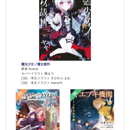
魔法少女ノ魔女裁判
著者 Acacia
カバーイラスト 梅まろ
口絵・本文イラスト すがわら おむ
口絵・本文イラスト maruchi
2位
3位