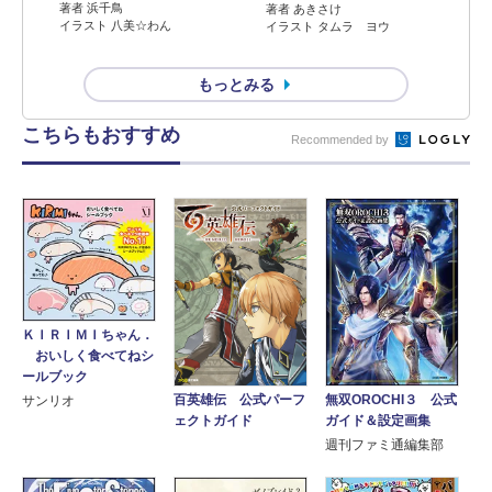
著者 浜千鳥
著者 あきさけ
イラスト 八美☆わん
イラスト タムラ ヨウ
もっとみる
こちらもおすすめ
Recommended by
ＫＩＲＩＭＩちゃん．
おいしく食べてねシ
ールブック
無双OROCHI３ 公式
百英雄伝 公式パーフ
サンリオ
ガイド＆設定画集
ェクトガイド
週刊ファミ通編集部