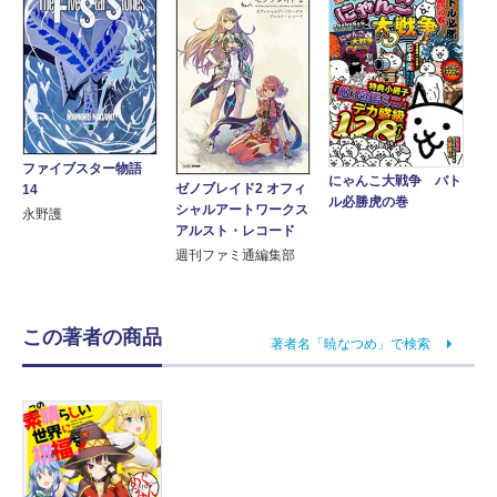
ファイブスター物語
にゃんこ大戦争 バト
ゼノブレイド2 オフィ
14
ル必勝虎の巻
シャルアートワークス
永野護
アルスト・レコード
週刊ファミ通編集部
この著者の商品
著者名「暁なつめ」で検索