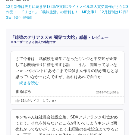
12月新作は先月に続き第18回MF文庫Jライトノベル新人賞受賞作がさらに3
作品！ 『リゼロ』『義妹生活』の新刊も！ MF文庫J 12月新刊は12月2
3日（金）発売!!
「緋弾のアリアＸＸVI 闇穿つ大蛇」感想・レビュー
※ユーザーによる個人の感想です
さて今巻は、武偵校を退学になったキンジと中空知が企業
してお饅頭作りに精を出すお話…、うん、間違ってはいな
いｗ いやホントにあそこまで武偵まん作りの話が進むとは
思っていなかったんですが、あれはあれで面白か
…続きを読む
まるぼろ
2018年01月09日
25
人がナイス！しています
キンちゃん様社長会社設立兼、SDAアジアランク41位おめ
でとう。それを誇らないどころか引いてしまうキンジは商
売わかってないが 。まったく未経験の会社設立までやると