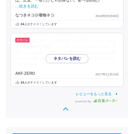
は。正直、一巻だけじゃ勿体ない。食べる防犯グ
…続きを読む
なつきネコ@着物ネコ
2018年05月08日
24
人がナイス！しています
遠山キンジ、武偵高をついに退学！いや～、今ま
で学業は綱渡り状態で、いつ落っこちてもおかしくない状
況でしたがいよいよ来たかと。退学により武偵免許を失効
しないため取った手段はなんと起業です。同じく中退とな
…続きを読む
AKF-ZERO
2017年11月13日
24
人がナイス！しています
レビューをもっと見る
powered by