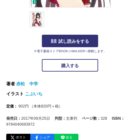
試し読みをする
※電子書籍ストアBOOK☆WALKERへ移動します。
購入する
著者
赤松 中学
イラスト
こぶいち
定価：
902
円
（本体
820
円＋税）
発売日：
2017年09月25日
判型：
文庫判
ページ数：
328
ISBN：
9784040693972
ポスト
シェア
送る