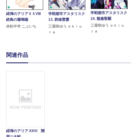
学戦都市アスタリスク
緋弾のアリアＸＸVIII
学戦都市アスタリスク
10. 龍激聖覇
絶島の珊瑚礁
13. 群雄雲霞
三屋咲ゆう ｏｋｉｕ
赤松中学 こぶいち
三屋咲ゆう ｏｋｉｕ
ｒａ
ｒａ
関連作品
緋弾のアリア XXVI 闇
穿つ大蛇