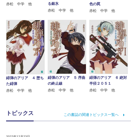
る銀氷
赤松 中学 他
色の罠
赤松 中学 他
赤松 中学 他
緋弾のアリア ５ 序曲
緋弾のアリア ６ 絶対
緋弾のアリア ４ 堕ち
の終止線
半径２０５１
た緋弾
赤松 中学 他
赤松 中学 他
赤松 中学 他
トピックス
この書誌の関連トピックス一覧へ
2022年12月23日