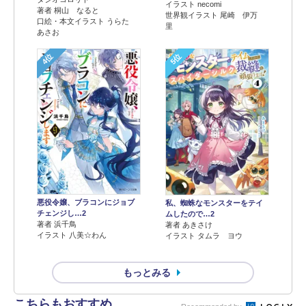
イラスト necomi
著者 桐山 なると
世界観イラスト 尾崎 伊万
口絵・本文イラスト うらた
里
あさお
4位
5位
悪役令嬢、ブラコンにジョブ
私、蜘蛛なモンスターをテイ
チェンジし…2
ムしたので…2
著者 浜千鳥
著者 あきさけ
イラスト 八美☆わん
イラスト タムラ ヨウ
もっとみる
こちらもおすすめ