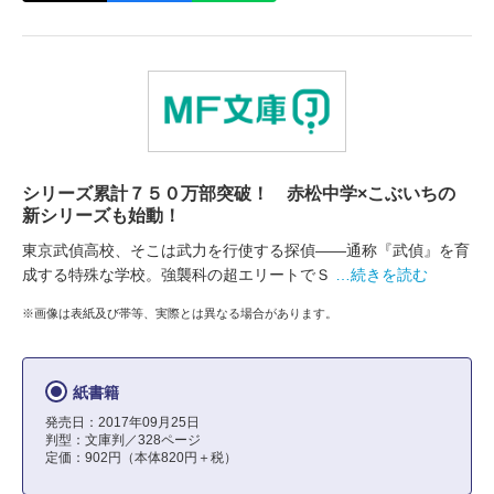
シリーズ累計７５０万部突破！ 赤松中学×こぶいちの
新シリーズも始動！
東京武偵高校、そこは武力を行使する探偵――通称『武偵』を育
成する特殊な学校。強襲科の超エリートでＳ
…続きを読む
※画像は表紙及び帯等、実際とは異なる場合があります。
紙書籍
発売日：2017年09月25日
判型：文庫判／328ページ
定価：902円（本体820円＋税）