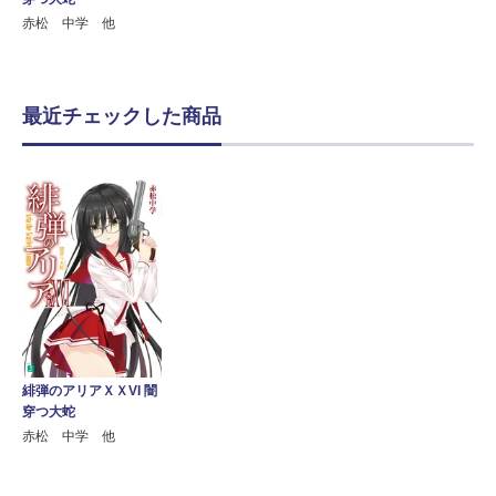
赤松 中学 他
最近チェックした商品
緋弾のアリアＸＸVI 闇
穿つ大蛇
赤松 中学 他