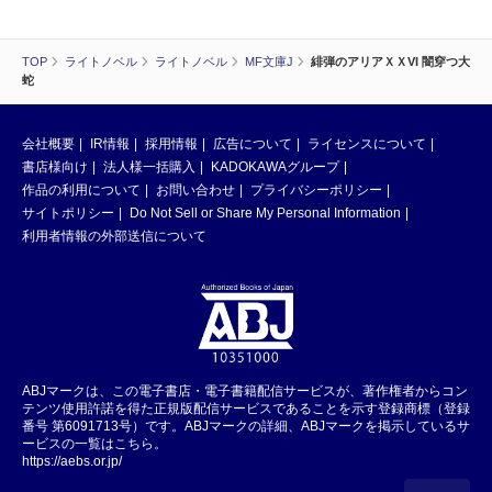
TOP
ライトノベル
ライトノベル
MF文庫J
緋弾のアリアＸＸVI 闇穿つ大
蛇
会社概要
IR情報
採用情報
広告について
ライセンスについて
書店様向け
法人様一括購入
KADOKAWAグループ
作品の利用について
お問い合わせ
プライバシーポリシー
サイトポリシー
Do Not Sell or Share My Personal Information
利用者情報の外部送信について
ABJマークは、この電子書店・電子書籍配信サービスが、著作権者からコン
テンツ使用許諾を得た正規版配信サービスであることを示す登録商標（登録
番号 第6091713号）です。ABJマークの詳細、ABJマークを掲示しているサ
ービスの一覧はこちら。
https://aebs.or.jp/