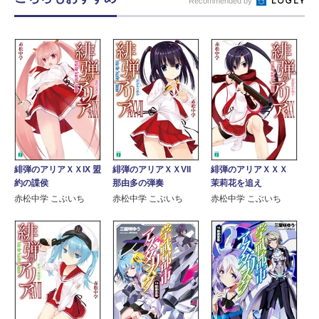
Recommended by
緋弾のアリアＸＸIX 盟
緋弾のアリアＸＸVII
緋弾のアリアＸＸＸ
約の諜侯
那由多の弾奏
茉莉花を追え
赤松中学 こぶいち
赤松中学 こぶいち
赤松中学 こぶいち