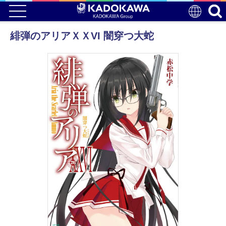
緋弾のアリアＸＸVI 闇穿つ大蛇