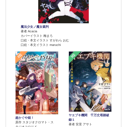
魔法少女ノ魔女裁判
著者 Acacia
カバーイラスト 梅まろ
口絵・本文イラスト すがわら おむ
口絵・本文イラスト maruchi
2位
3位
ヤエブキ機関 千万丈塔踏破
超かぐや姫！
録１
原作 スタジオクロマト・ス
著者 安里 アサト
タジオコロリド