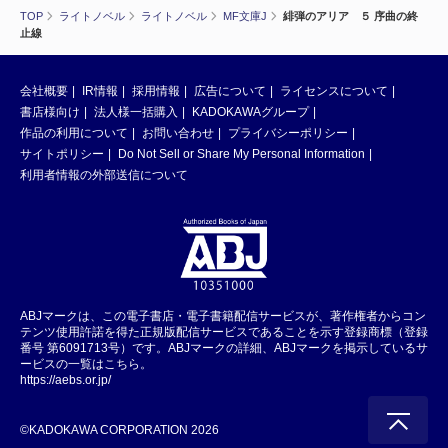
TOP
ライトノベル
ライトノベル
MF文庫J
緋弾のアリア ５ 序曲の終
止線
会社概要
IR情報
採用情報
広告について
ライセンスについて
書店様向け
法人様一括購入
KADOKAWAグループ
作品の利用について
お問い合わせ
プライバシーポリシー
サイトポリシー
Do Not Sell or Share My Personal Information
利用者情報の外部送信について
ABJマークは、この電子書店・電子書籍配信サービスが、著作権者からコン
テンツ使用許諾を得た正規版配信サービスであることを示す登録商標（登録
番号 第6091713号）です。ABJマークの詳細、ABJマークを掲示しているサ
ービスの一覧はこちら。
https://aebs.or.jp/
©KADOKAWA CORPORATION 2026