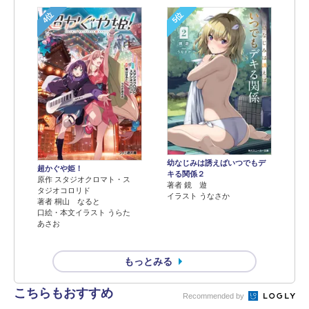
4位
5位
幼なじみは誘えばいつでもデ
超かぐや姫！
キる関係２
原作 スタジオクロマト・ス
著者 鏡 遊
タジオコロリド
イラスト うなさか
著者 桐山 なると
口絵・本文イラスト うらた
あさお
もっとみる
こちらもおすすめ
Recommended by