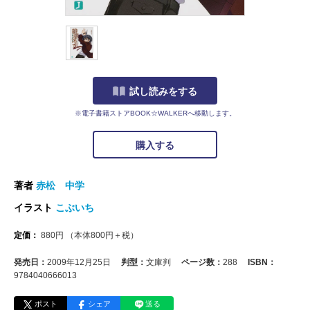
試し読みをする
※電子書籍ストアBOOK☆WALKERへ移動します。
購入する
著者
赤松 中学
イラスト
こぶいち
定価：
880
円
（本体
800
円＋税）
発売日：
2009年12月25日
判型：
文庫判
ページ数：
288
ISBN：
9784040666013
ポスト
シェア
送る