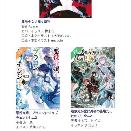
魔法少女ノ魔女裁判
著者 Acacia
カバーイラスト 梅まろ
口絵・本文イラスト すがわら おむ
口絵・本文イラスト maruchi
2位
3位
追放先が歴代勇者の墓場だっ
悪役令嬢、ブラコンにジョブ
たので、全…2
チェンジし…2
著者 ナガワ ヒイロ
著者 浜千鳥
イラスト きばとり
イラスト 八美☆わん