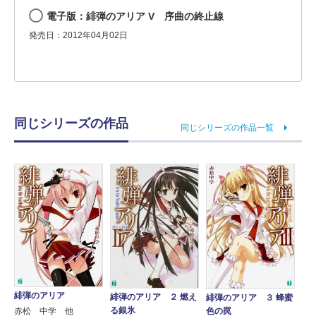
電子版：緋弾のアリア V 序曲の終止線
発売日：2012年04月02日
同じシリーズの作品
同じシリーズの作品一覧
緋弾のアリア
緋弾のアリア ２ 燃え
緋弾のアリア ３ 蜂蜜
る銀氷
赤松 中学 他
色の罠