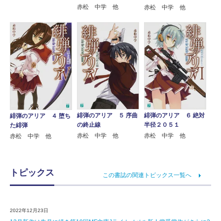
赤松 中学 他
赤松 中学 他
緋弾のアリア ５ 序曲
緋弾のアリア ６ 絶対
緋弾のアリア ４ 堕ち
の終止線
半径２０５１
た緋弾
赤松 中学 他
赤松 中学 他
赤松 中学 他
トピックス
この書誌の関連トピックス一覧へ
2022年12月23日