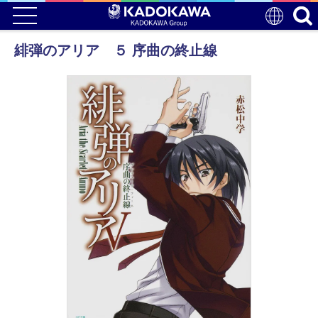
緋弾のアリア ５ 序曲の終止線