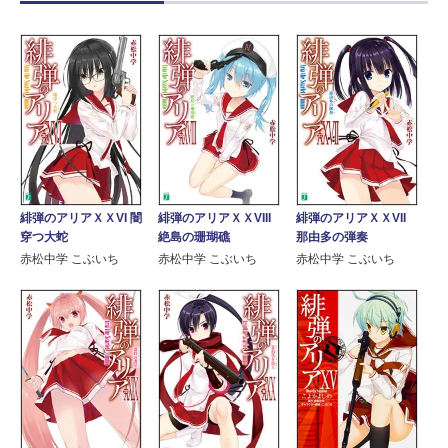
緋弾のアリアＸＸVI 闇
緋弾のアリアＸＸVIII
緋弾のアリアＸＸVII
穿つ大蛇
絶島の珊瑚礁
那由多の弾奏
赤松中学 こぶいち
赤松中学 こぶいち
赤松中学 こぶいち