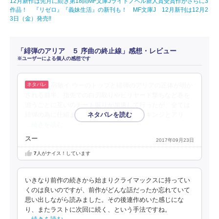
12月新作は先月に続き第18回MF文庫Jライトノベル新人賞受賞作がさらに3
作品！ 『リゼロ』『義妹生活』の新刊も！ MF文庫J 12月新刊は12月2
3日（金）発売!!
「緋弾のアリア ５ 序曲の終止線」感想・レビュー
※ユーザーによる個人の感想です
宿敵イ.ウーのトップと緋弾のアリアの正体が明か
される前半。指先での白刃取りやビリヤード撃ちなど巻を
追うごとに互いのチート振りが加速して行ったが、全ては
緋弾の為に仕組まれたものだった。成程。キンジとアリ
…続きを読む
スー
2017年09月23日
7
人がナイス！しています
いきなり前作の続きから始まりクライマックスに持ってい
くのは良いのですが、前作がどんな話だったか忘れていて
思い出しながら読みました。その後連作めいた感じにな
り、またラストに次回に続く、という手法ですね。