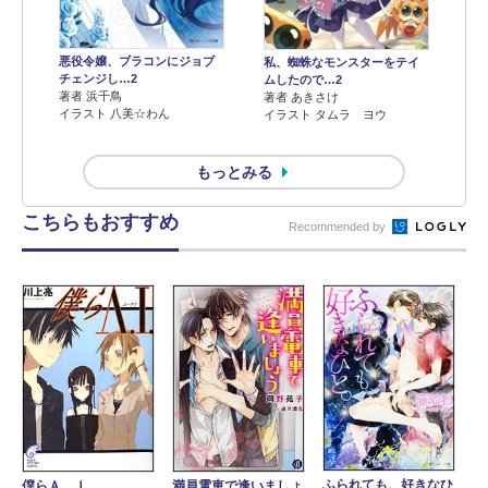
悪役令嬢、ブラコンにジョブ
私、蜘蛛なモンスターをテイ
チェンジし…2
ムしたので…2
著者 浜千鳥
著者 あきさけ
イラスト 八美☆わん
イラスト タムラ ヨウ
もっとみる
こちらもおすすめ
Recommended by
ふられても、好きなひ
僕らＡ．Ｉ．
満員電車で逢いましょ