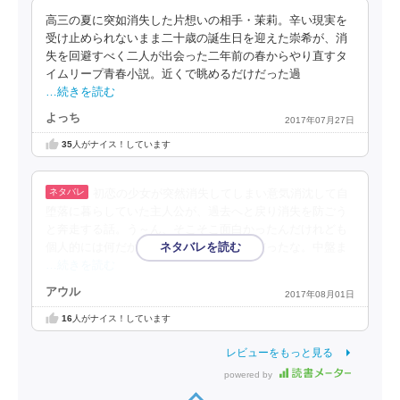
高三の夏に突如消失した片想いの相手・茉莉。辛い現実を
受け止められないまま二十歳の誕生日を迎えた崇希が、消
失を回避すべく二人が出会った二年前の春からやり直すタ
イムリープ青春小説。近くで眺めるだけだった過
…続きを読む
よっち
2017年07月27日
35
人がナイス！しています
初恋の少女が突然消失してしまい意気消沈して自
堕落に暮らしていた主人公が、過去へと戻り消失を防ごう
と奔走する話。う～ん、そこそこ面白かったんだけれども
個人的には何だか消化不良といった感じだったな。中盤ま
…続きを読む
アウル
2017年08月01日
16
人がナイス！しています
レビューをもっと見る
powered by