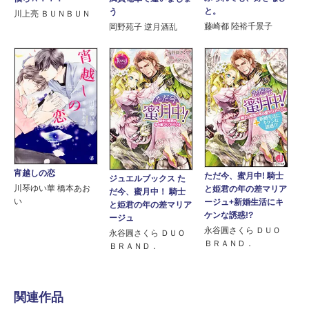
と。
う
川上亮 ＢＵＮＢＵＮ
藤崎都 陸裕千景子
岡野苑子 逆月酒乱
宵越しの恋
ただ今、蜜月中! 騎士
ジュエルブックス た
川琴ゆい華 橋本あお
と姫君の年の差マリア
だ今、蜜月中！ 騎士
い
ージュ+新婚生活にキ
と姫君の年の差マリア
ケンな誘惑!?
ージュ
永谷圓さくら ＤＵＯ
永谷圓さくら ＤＵＯ
ＢＲＡＮＤ．
ＢＲＡＮＤ．
関連作品