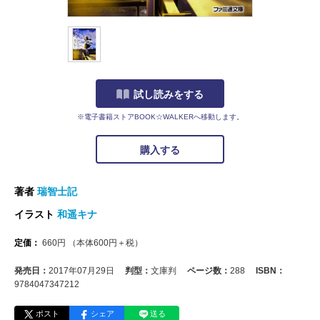
試し読みをする
※電子書籍ストアBOOK☆WALKERへ移動します。
購入する
著者
瑞智士記
イラスト
和遥キナ
定価：
660
円
（本体
600
円＋税）
発売日：
2017年07月29日
判型：
文庫判
ページ数：
288
ISBN：
9784047347212
ポスト
シェア
送る