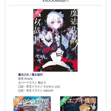
KADOKAWA調べ
1位
魔法少女ノ魔女裁判
著者 Acacia
カバーイラスト 梅まろ
口絵・本文イラスト すがわら おむ
口絵・本文イラスト maruchi
2位
3位