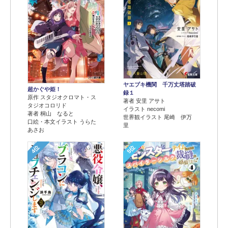
ヤエブキ機関 千万丈塔踏破
超かぐや姫！
録１
原作 スタジオクロマト・ス
著者 安里 アサト
タジオコロリド
イラスト necomi
著者 桐山 なると
世界観イラスト 尾崎 伊万
口絵・本文イラスト うらた
里
あさお
4位
5位