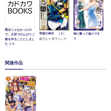
聖女じゃなかったの
帝国の神兵 （３）
神に誓って偽りです
で、王宮でのんびりご
２
春乃えり 草下シンヤ
飯を作ることにしまし
た １０
関連作品