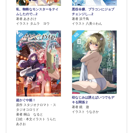
悪役令嬢、ブラコンにジョブ
私、蜘蛛なモンスターをテイ
チェンジし…2
ムしたので…2
著者 浜千鳥
著者 あきさけ
イラスト 八美☆わん
イラスト タムラ ヨウ
4位
5位
幼なじみは誘えばいつでもデ
超かぐや姫！
キる関係２
原作 スタジオクロマト・ス
著者 鏡 遊
タジオコロリド
イラスト うなさか
著者 桐山 なると
口絵・本文イラスト うらた
あさお