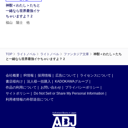
神獣＜わたし＞たちと
一緒なら世界最強イケ
ちゃいますよ？ 2
福山 陽士 他
TOP
ライトノベル
ライトノベル
ファンタジア文庫
神獣＜わたし＞たち
と一緒なら世界最強イケちゃいますよ？ 2
会社概要
IR情報
採用情報
広告について
ライセンスについて
書店様向け
法人様一括購入
KADOKAWAグループ
作品の利用について
お問い合わせ
プライバシーポリシー
サイトポリシー
Do Not Sell or Share My Personal Information
利用者情報の外部送信について