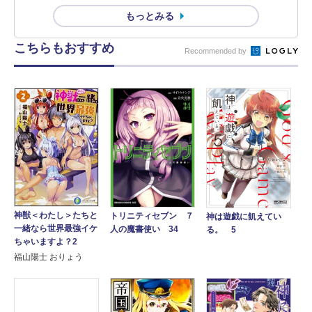
もっとみる
こちらもおすすめ
Recommended by
神獣＜わたし＞たちと
トリニティセブン ７
神は遊戯に飢えてい
一緒なら世界最強イケ
人の魔書使い 34
る。 5
ちゃいますよ？2
福山陽士 おりょう