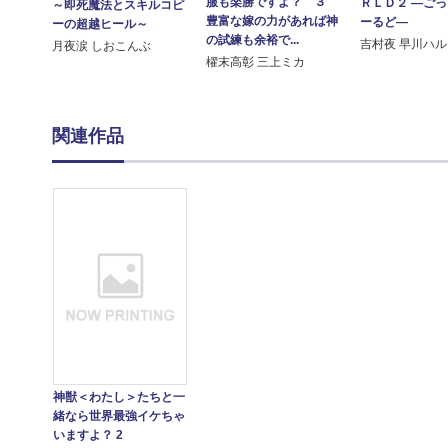
服も楽勝ですよ？ ３
ＲＬＤ２ ―ご
～即死魔法とスキルコピ
豊富な嫁の力があれば神
ーるど―
ーの超越ヒール～
の試練も余裕で...
吉村夜 早川ハ
月夜涙 しおこんぶ
櫂末高彰 三上ミカ
関連作品
神獣＜わたし＞たちと一
緒なら世界最強イケちゃ
いますよ？ 2