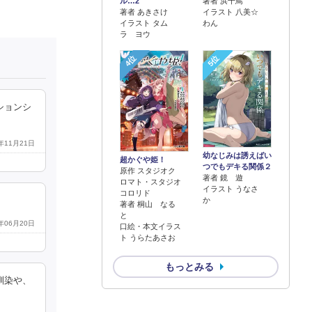
著者 浜千鳥
ル…2
イラスト 八美☆
著者 あきさけ
わん
イラスト タム
ラ ヨウ
4位
5位
ションシ
7年11月21日
幼なじみは誘えばい
超かぐや姫！
つでもデキる関係２
原作 スタジオク
著者 鏡 遊
ロマト・スタジオ
イラスト うなさ
コロリド
か
著者 桐山 なる
と
9年06月20日
口絵・本文イラス
ト うらたあさお
もっとみる
馴染や、