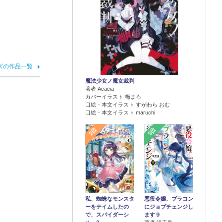
ズの作品一覧
魔法少女ノ魔女裁判
著者 Acacia
カバーイラスト 梅まろ
口絵・本文イラスト すがわら おむ
口絵・本文イラスト maruchi
2位
3位
悪役令嬢、ブラコン
私、蜘蛛なモンスタ
にジョブチェンジし
ーをテイムしたの
ます９
で、スパイダーシ