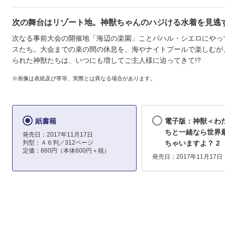
次の舞台はリゾート地。神獣ちゃんのハジける水着を見逃
次なる事前大会の開催地「海辺の楽園」ことバハル・シエロにやっ
スたち。大会までの束の間の休息を、海やナイトプールで楽しむが
られた神獣たちは、いつにも増してご主人様に迫ってきて!?
※画像は表紙及び帯等、実際とは異なる場合があります。
紙書籍
電子版：神獣＜わ
ちと一緒なら世界
発売日：2017年11月17日
判型：Ａ６判／312ページ
ちゃいますよ？ 2
定価：660円（本体600円＋税）
発売日：2017年11月17日