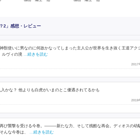
？2」感想・レビュー
神獣使いに男なのに何故かなってしまった主人公が世界を生き抜く王道アク
、ルヴィの溌
…続きを読む
201
乱入かな？ 他よりも白虎がいまのとこ優遇されてるかも
201
再び襲撃を受ける今巻。―――新たな力、そして残酷な再会。ディオスの幼
そんな今巻は、
…続きを読む