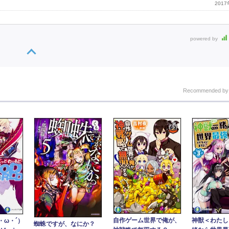
201
powered by
Recommended b
自作ゲーム世界で俺が、
神獣＜わたし
・ω・´）
蜘蛛ですが、なにか？