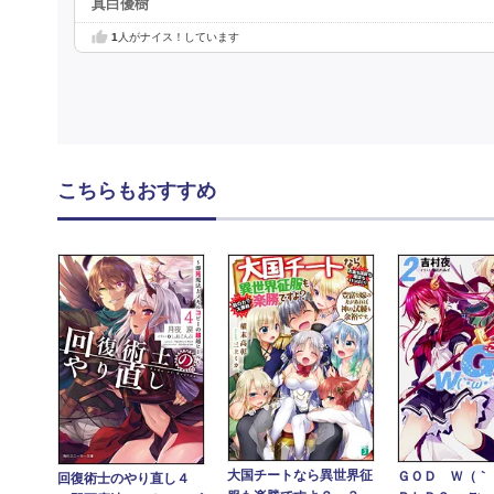
真白優樹
1
人がナイス！しています
こちらもおすすめ
大国チートなら異世界征
ＧＯＤ Ｗ（｀
回復術士のやり直し４