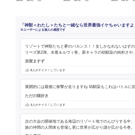
「神獣＜わたし＞たちと一緒なら世界最強イケちゃいますよ
※ユーザーによる個人の感想です
リゾートで神獣たちと夢のバカンス！！女しかなれないはずの
リーズ第2弾。水着＆ルヴィ巻。新キャラの幼馴染の純朴さや
加賀ますず
2
人がナイス！しています
展開的には最後に衝撃が走りますね 幼馴染もこれはバトルに
ただの猫好き
1
人がナイス！しています
次の大会の開催地である海辺のリゾート地でのんびりする中、
旅の仲間の人間体も登場し更に世界が広がり謎が広がる今巻。