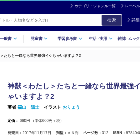
カテゴリ・ジャンル一覧
レーベル
検索
詳細
一般書
児童書
学習参考書
生活
実用
雑誌
ムック
・
・
＞たちと一緒なら世界最強イケちゃいますよ？2
神獣＜わたし＞たちと一緒なら世界最強
ゃいますよ？2
著者
福山 陽士
イラスト
おりょう
定価：
660
円 （本体
600
円＋税）
発売日：
2017年11月17日
判型：
Ａ６判
ページ数：
312
ISBN：
978404