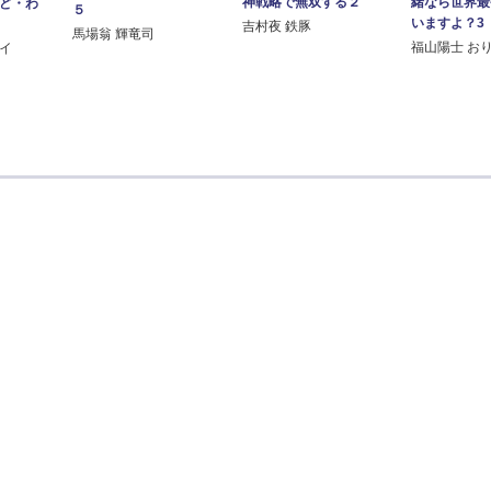
神戦略で無双する２
緒なら世界最
っど・わ
５
いますよ？3
吉村夜 鉄豚
馬場翁 輝竜司
福山陽士 お
ルイ