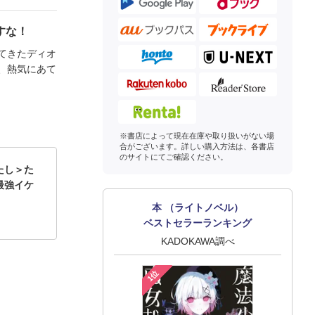
すな！
てきたディオ
、熱気にあて
※書店によって現在在庫や取り扱いがない場
合がございます。詳しい購入方法は、各書店
のサイトにてご確認ください。
たし＞た
最強イケ
本 （ライトノベル）
ベストセラーランキング
KADOKAWA調べ
1位