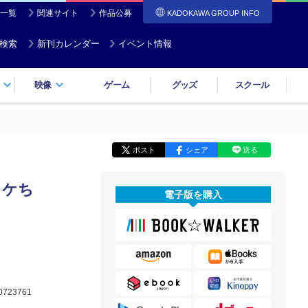
一覧
関連サイト
作品公募
KADOKAWA GROUP INFO
検索
新刊カレンダー
イベント情報
映像
ゲーム
グッズ
スクール
ポスト
シェア
送る
イケち
電子版を購入
0723761