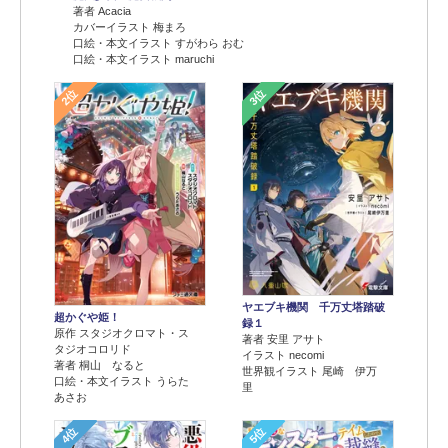
著者 Acacia
カバーイラスト 梅まろ
口絵・本文イラスト すがわら おむ
口絵・本文イラスト maruchi
2位
3位
ヤエブキ機関 千万丈塔踏破
超かぐや姫！
録１
原作 スタジオクロマト・ス
著者 安里 アサト
タジオコロリド
イラスト necomi
著者 桐山 なると
世界観イラスト 尾崎 伊万
口絵・本文イラスト うらた
里
あさお
4位
5位