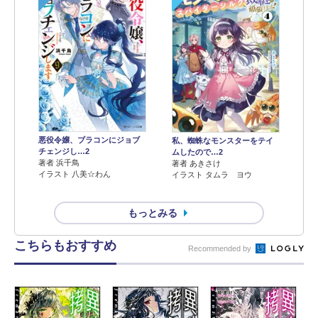
悪役令嬢、ブラコンにジョブ
私、蜘蛛なモンスターをテイ
チェンジし…2
ムしたので…2
著者 浜千鳥
著者 あきさけ
イラスト 八美☆わん
イラスト タムラ ヨウ
もっとみる
こちらもおすすめ
Recommended by