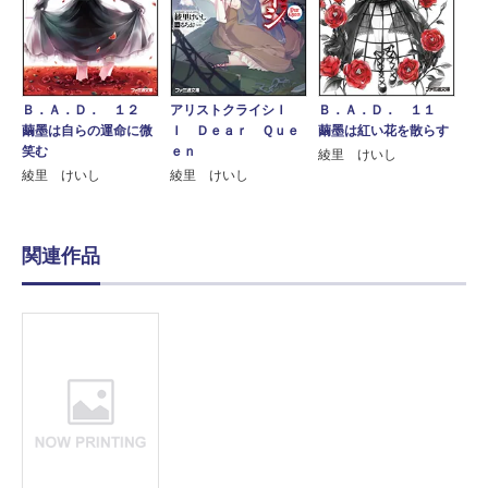
Ｂ．Ａ．Ｄ． １２
アリストクライシＩ
Ｂ．Ａ．Ｄ． １１
繭墨は自らの運命に微
Ｉ Ｄｅａｒ Ｑｕｅ
繭墨は紅い花を散らす
笑む
ｅｎ
綾里 けいし
綾里 けいし
綾里 けいし
関連作品