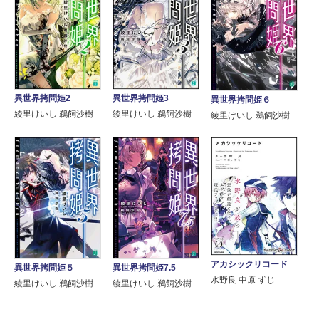
異世界拷問姫2
異世界拷問姫3
異世界拷問姫６
綾里けいし 鵜飼沙樹
綾里けいし 鵜飼沙樹
綾里けいし 鵜飼沙樹
アカシックリコード
異世界拷問姫５
異世界拷問姫7.5
水野良 中原 ずじ
綾里けいし 鵜飼沙樹
綾里けいし 鵜飼沙樹