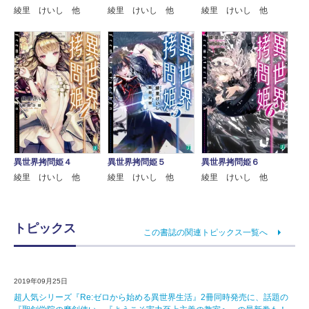
綾里 けいし 他
綾里 けいし 他
綾里 けいし 他
異世界拷問姫４
異世界拷問姫５
異世界拷問姫６
綾里 けいし 他
綾里 けいし 他
綾里 けいし 他
トピックス
この書誌の関連トピックス一覧へ
2019年09月25日
超人気シリーズ『Re:ゼロから始める異世界生活』2冊同時発売に、話題の