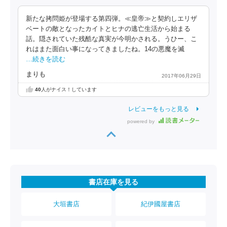
新たな拷問姫が登場する第四弾。≪皇帝≫と契約しエリザ
ベートの敵となったカイトとヒナの逃亡生活から始まる
話。隠されていた残酷な真実が今明かされる。うひー、こ
れはまた面白い事になってきましたね。14の悪魔を滅
…続きを読む
まりも
2017年06月29日
40
人がナイス！しています
レビューをもっと見る
powered by
書店在庫を見る
大垣書店
紀伊國屋書店