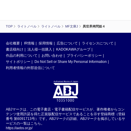
TOP
ライトノベル
ライトノベル
MF文庫J
異世界拷問姫４
会社概要
IR情報
採用情報
広告について
ライセンスについて
書店様向け
法人様一括購入
KADOKAWAグループ
作品の利用について
お問い合わせ
プライバシーポリシー
サイトポリシー
Do Not Sell or Share My Personal Information
利用者情報の外部送信について
ABJマークは、この電子書店・電子書籍配信サービスが、著作権者からコン
テンツ使用許諾を得た正規版配信サービスであることを示す登録商標（登録
番号 第6091713号）です。ABJマークの詳細、ABJマークを掲示しているサ
ービスの一覧はこちら。
https://aebs.or.jp/