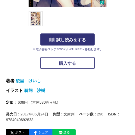
試し読みをする
※電子書籍ストアBOOK☆WALKERへ移動します。
購入する
著者
綾里 けいし
イラスト
鵜飼 沙樹
定価：
638
円
（本体
580
円＋税）
発売日：
2017年06月24日
判型：
文庫判
ページ数：
296
ISBN：
9784040692838
ポスト
シェア
送る