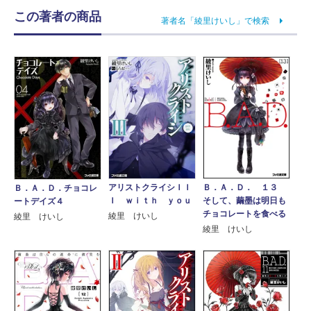
この著者の商品
著者名「綾里けいし」で検索
アリストクライシＩＩ
Ｂ．Ａ．Ｄ． １３
Ｂ．Ａ．Ｄ．チョコレ
Ｉ ｗｉｔｈ ｙｏｕ
そして、繭墨は明日も
ートデイズ４
チョコレートを食べる
綾里 けいし
綾里 けいし
綾里 けいし