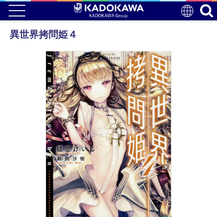
異世界拷問姫４