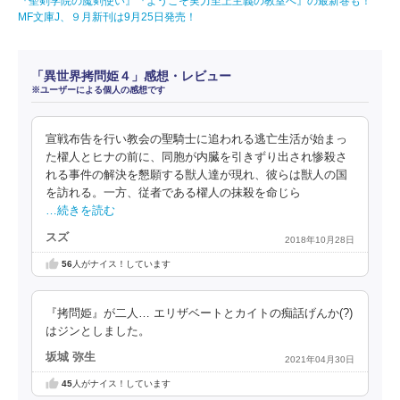
『聖剣学院の魔剣使い』『ようこそ実力至上主義の教室へ』の最新巻も！
MF文庫J、９月新刊は9月25日発売！
「異世界拷問姫４」感想・レビュー
※ユーザーによる個人の感想です
宣戦布告を行い教会の聖騎士に追われる逃亡生活が始まっ
た櫂人とヒナの前に、同胞が内臓を引きずり出され惨殺さ
れる事件の解決を懇願する獣人達が現れ、彼らは獣人の国
を訪れる。一方、従者である櫂人の抹殺を命じら
…続きを読む
スズ
2018年10月28日
56
人がナイス！しています
『拷問姫』が二人… エリザベートとカイトの痴話げんか(?)
はジンとしました。
坂城 弥生
2021年04月30日
45
人がナイス！しています