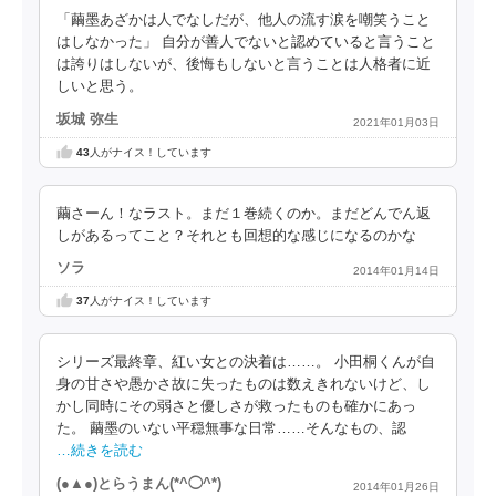
「繭墨あざかは人でなしだが、他人の流す涙を嘲笑うこと
はしなかった」 自分が善人でないと認めていると言うこと
は誇りはしないが、後悔もしないと言うことは人格者に近
しいと思う。
坂城 弥生
2021年01月03日
43
人がナイス！しています
繭さーん！なラスト。まだ１巻続くのか。まだどんでん返
しがあるってこと？それとも回想的な感じになるのかな
ソラ
2014年01月14日
37
人がナイス！しています
シリーズ最終章、紅い女との決着は……。 小田桐くんが自
身の甘さや愚かさ故に失ったものは数えきれないけど、し
かし同時にその弱さと優しさが救ったものも確かにあっ
た。 繭墨のいない平穏無事な日常……そんなもの、認
…続きを読む
(●▲●)とらうまん(*^◯^*)
2014年01月26日