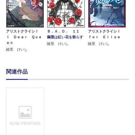
アリストクライシＩ
アリストクライシＩ
Ｂ．Ａ．Ｄ． １１
ｆｏｒ Ｅｌｉｓｅ
Ｉ Ｄｅａｒ Ｑｕｅ
繭墨は紅い花を散らす
ｅｎ
綾里 けいし
綾里 けいし
綾里 けいし
関連作品