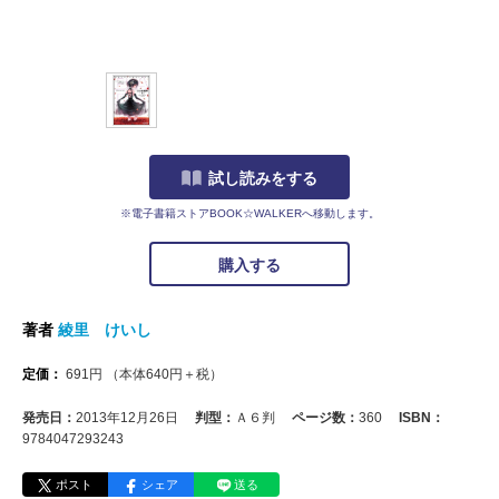
試し読みをする
※電子書籍ストアBOOK☆WALKERへ移動します。
購入する
著者
綾里 けいし
定価：
691
円
（本体
640
円＋税）
発売日：
2013年12月26日
判型：
Ａ６判
ページ数：
360
ISBN：
9784047293243
ポスト
シェア
送る