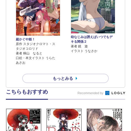
幼なじみは誘えばいつでもデ
超かぐや姫！
キる関係２
原作 スタジオクロマト・ス
著者 鏡 遊
タジオコロリド
イラスト うなさか
著者 桐山 なると
口絵・本文イラスト うらた
あさお
もっとみる
こちらもおすすめ
Recommended by