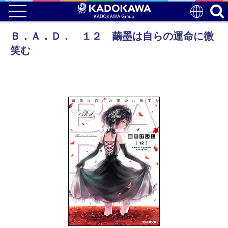
Ｂ．Ａ．Ｄ． １２ 繭墨は自らの運命に微
笑む