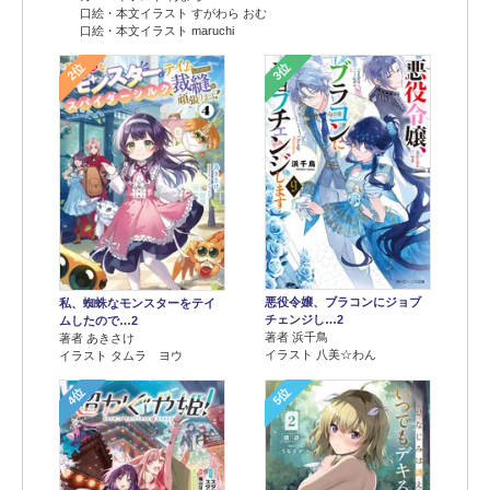
口絵・本文イラスト すがわら おむ
口絵・本文イラスト maruchi
2位
3位
悪役令嬢、ブラコンにジョブ
私、蜘蛛なモンスターをテイ
チェンジし…2
ムしたので…2
著者 浜千鳥
著者 あきさけ
イラスト 八美☆わん
イラスト タムラ ヨウ
4位
5位