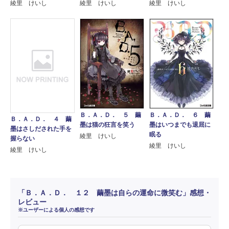
綾里 けいし
綾里 けいし
綾里 けいし
Ｂ．Ａ．Ｄ． ６ 繭
Ｂ．Ａ．Ｄ． ５ 繭
Ｂ．Ａ．Ｄ． ４ 繭
墨はいつまでも退屈に
墨は猫の狂言を笑う
墨はさしだされた手を
眠る
綾里 けいし
握らない
綾里 けいし
綾里 けいし
「Ｂ．Ａ．Ｄ． １２ 繭墨は自らの運命に微笑む」感想・
レビュー
※ユーザーによる個人の感想です