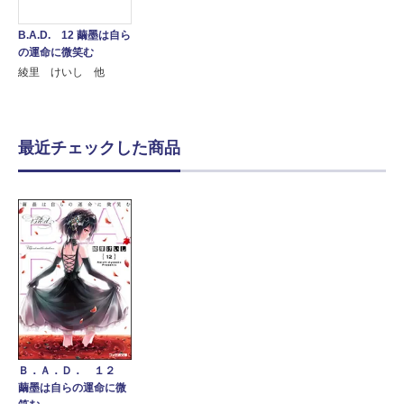
B.A.D. 12 繭墨は自ら
の運命に微笑む
綾里 けいし 他
最近チェックした商品
Ｂ．Ａ．Ｄ． １２
繭墨は自らの運命に微