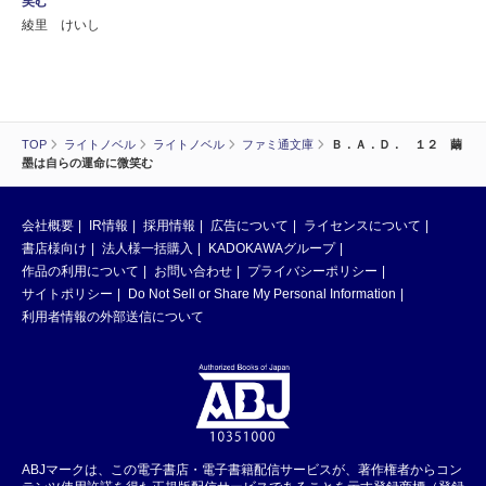
笑む
綾里 けいし
TOP
ライトノベル
ライトノベル
ファミ通文庫
Ｂ．Ａ．Ｄ． １２ 繭
墨は自らの運命に微笑む
会社概要
IR情報
採用情報
広告について
ライセンスについて
書店様向け
法人様一括購入
KADOKAWAグループ
作品の利用について
お問い合わせ
プライバシーポリシー
サイトポリシー
Do Not Sell or Share My Personal Information
利用者情報の外部送信について
ABJマークは、この電子書店・電子書籍配信サービスが、著作権者からコン