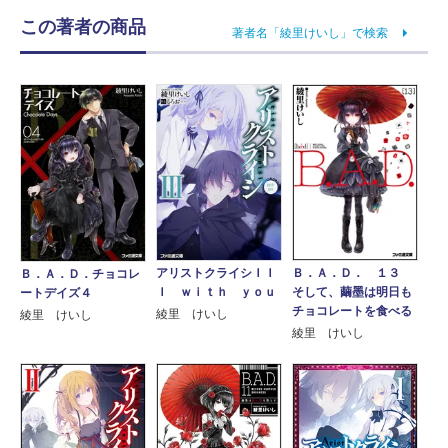
この著者の商品
著者名「綾里けいし」で検索
アリストクライシＩＩ
Ｂ．Ａ．Ｄ． １３
Ｂ．Ａ．Ｄ．チョコレ
Ｉ ｗｉｔｈ ｙｏｕ
そして、繭墨は明日も
ートデイズ４
チョコレートを食べる
綾里 けいし
綾里 けいし
綾里 けいし