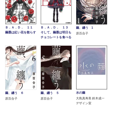
Ｂ．Ａ．Ｄ． １１
Ｂ．Ａ．Ｄ． １３
繭、纏う 1
繭墨は紅い花を散らす
そして、繭墨は明日も
原百合子
チョコレートを食べる
水の繭
繭、纏う ６
繭、纏う ５
大島真寿美 鈴木成一
原百合子
原百合子
デザイン室