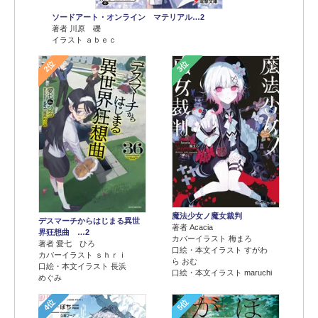
ソードアート・オンライン マテリアル…2
著者 川原 礫
イラスト ａｂｅｃ
2位
3位
魔法少女ノ魔女裁判
デスマーチからはじまる異世
著者 Acacia
界狂想曲 …2
カバーイラスト 梅まろ
著者 愛七 ひろ
口絵・本文イラスト すがわ
カバーイラスト ｓｈｒｉ
ら おむ
口絵・本文イラスト 長浜
口絵・本文イラスト maruchi
めぐみ
4位
5位