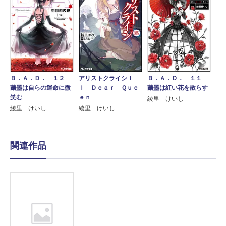
Ｂ．Ａ．Ｄ． １２
アリストクライシＩ
Ｂ．Ａ．Ｄ． １１
繭墨は自らの運命に微
Ｉ Ｄｅａｒ Ｑｕｅ
繭墨は紅い花を散らす
笑む
ｅｎ
綾里 けいし
綾里 けいし
綾里 けいし
関連作品