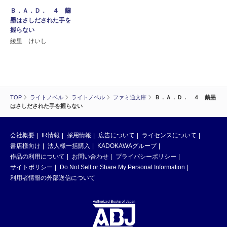
Ｂ．Ａ．Ｄ． ４ 繭
墨はさしだされた手を
握らない
綾里 けいし
TOP
ライトノベル
ライトノベル
ファミ通文庫
Ｂ．Ａ．Ｄ． ４ 繭墨
はさしだされた手を握らない
会社概要
IR情報
採用情報
広告について
ライセンスについて
書店様向け
法人様一括購入
KADOKAWAグループ
作品の利用について
お問い合わせ
プライバシーポリシー
サイトポリシー
Do Not Sell or Share My Personal Information
利用者情報の外部送信について