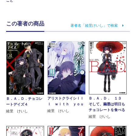
ごと
この著者の商品
著者名「綾里けいし」で検索
アリストクライシＩＩ
Ｂ．Ａ．Ｄ． １３
Ｂ．Ａ．Ｄ．チョコレ
Ｉ ｗｉｔｈ ｙｏｕ
そして、繭墨は明日も
ートデイズ４
チョコレートを食べる
綾里 けいし
綾里 けいし
綾里 けいし