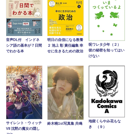
音声DL付 インドネ
明日の自信になる教養
呪ワレタ少年（２）
シア語の基本が７日間
２ 池上 彰 責任編集 幸
彼の秘密を知ってはい
でわかる本
せに生きるための政治
けない
地獄くらやみ花もな
サイレント・ウィッチ
鈴木曉1st写真集 共鳴
き （９）
VII 沈黙の魔女の隠し