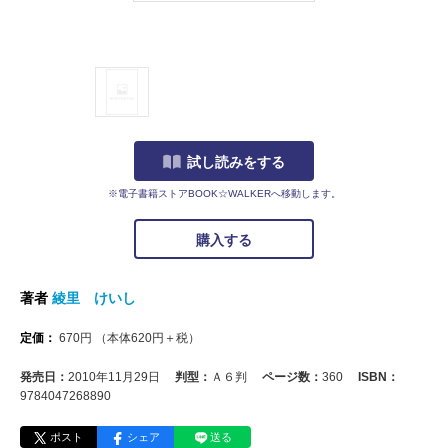
試し読みをする
※電子書籍ストアBOOK☆WALKERへ移動します。
購入する
著者
綾里 けいし
定価：
670
円
（本体
620
円＋税）
発売日：
2010年11月29日
判型：
Ａ６判
ページ数：
360
ISBN：
9784047268890
ポスト
シェア
送る