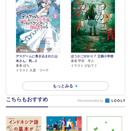
デスゲームに巻き込まれた山
ほうかごがかり７ 立穎小学校
本さん、気…2
著者 甲田 学人
著者 ぽち
イラスト ぴおてぐ
イラスト 久賀 フーナ
もっとみる
こちらもおすすめ
Recommended by