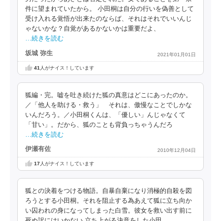
件に望まれていたから。 小田桐は自分の行いを偽善として
受け入れる覚悟が出来たのならば、それはそれでいいんじ
ゃないかな？自覚があるかないかは重要だよ、
…続きを読む
坂城 弥生
2021年01月01日
41
人がナイス！しています
狐編・完。嘘を吐き続けた狐の真意はどこにあったのか。
／「他人を助ける・救う」 それは、傲慢なことでしかな
いんだろう。／小田桐くんは、「優しい」んじゃなくて
「甘い」。だから、狐のことも背負っちゃうんだろ
…続きを読む
伊瀬有佐
2010年12月04日
17
人がナイス！しています
狐との決着をつける物語。自暴自棄になり消極的自殺を図
ろうとする小田桐。それを阻止する為あえて狐に立ち向か
い囚われの身になってしまった白雪。彼女を救い出す前に
死ぬ訳にはいかない,立ち上がる決意をした小田