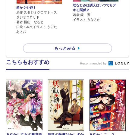
幼なじみは誘えばいつでもデ
超かぐや姫！
キる関係２
原作 スタジオクロマト・ス
著者 鏡 遊
タジオコロリド
イラスト うなさか
著者 桐山 なると
口絵・本文イラスト うらた
あさお
もっとみる
こちらもおすすめ
Recommended by
妖狐の執事はかしずか
あやかし乙女の教育係
あやかしこ ２