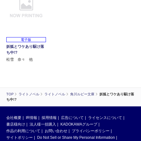
電子版
妖狐とワケあり駆け落
ち中!?
松雪 奈々 他
TOP
ライトノベル
ライトノベル
角川ルビー文庫
妖狐とワケあり駆け落
ち中!?
会社概要
IR情報
採用情報
広告について
ライセンスについて
書店様向け
法人様一括購入
KADOKAWAグループ
作品の利用について
お問い合わせ
プライバシーポリシー
サイトポリシー
Do Not Sell or Share My Personal Information