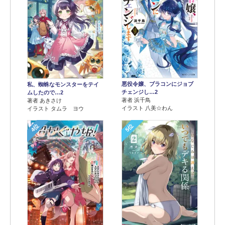
悪役令嬢、ブラコンにジョブ
私、蜘蛛なモンスターをテイ
チェンジし…2
ムしたので…2
著者 浜千鳥
著者 あきさけ
イラスト 八美☆わん
イラスト タムラ ヨウ
4位
5位