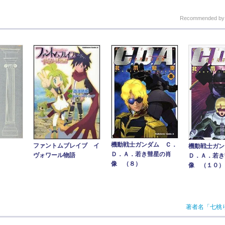
Recommended b
機動戦士ガンダム Ｃ．
ファントムブレイブ イ
機動戦士ガン
Ｄ．Ａ．若き彗星の肖
ヴォワール物語
Ｄ．Ａ．若き
像 （８）
像 （１０）
著者名「七桃