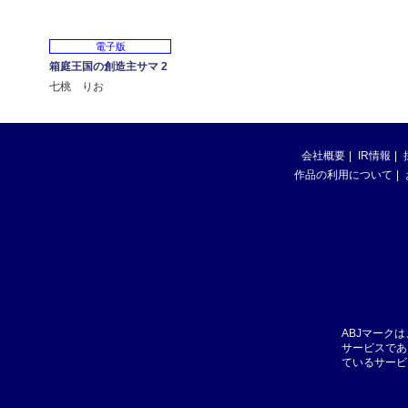
電子版
箱庭王国の創造主サマ 2
七桃 りお
会社概要
IR情報
作品の利用について
ABJマーク
サービスであ
ているサービ