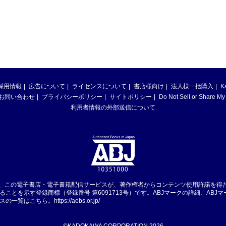
採用情報
広告について
ライセンスについて
書店様向け
法人様一括購入
K
お問い合わせ
プライバシーポリシー
サイトポリシー
Do Not Sell or Share My
利用者情報の外部送信について
は、この電子書店・電子書籍配信サービスが、著作権者からコンテンツ使用許諾を得
ることを示す登録商標（登録番号 第6091713号）です。ABJマークの詳細、ABJ
スの一覧はこちら。
https://aebs.or.jp/
©KADOKAWA CORPORATION 2026