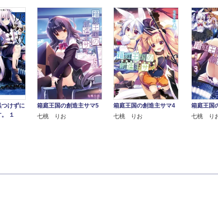
黒つけずに
箱庭王国の創造主サマ5
箱庭王国の創造主サマ4
箱庭王国
。 １
七桃 りお
七桃 りお
七桃 り