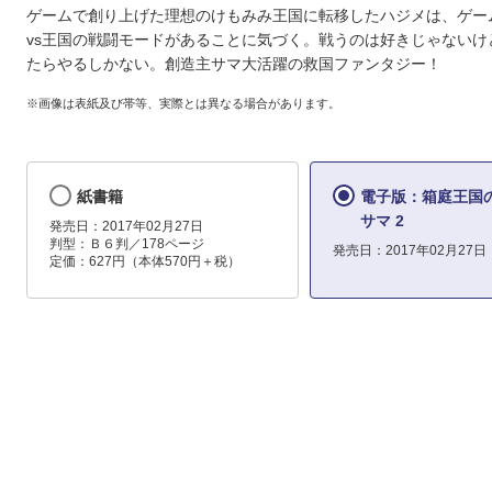
ゲームで創り上げた理想のけもみみ王国に転移したハジメは、ゲー
vs王国の戦闘モードがあることに気づく。戦うのは好きじゃないけ
たらやるしかない。創造主サマ大活躍の救国ファンタジー！
※画像は表紙及び帯等、実際とは異なる場合があります。
紙書籍
電子版：箱庭王国
サマ 2
発売日：2017年02月27日
判型：Ｂ６判／178ページ
発売日：2017年02月27日
定価：627円（本体570円＋税）