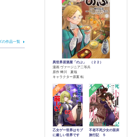
ズの作品一覧
異世界居酒屋「のぶ」 （２２）
漫画 ヴァージニア二等兵
原作 蝉川 夏哉
キャラクター原案 転
2位
3位
乙女ゲー世界はモブ
不老不死少女の苗床
に厳しい世界です
旅行記 ５