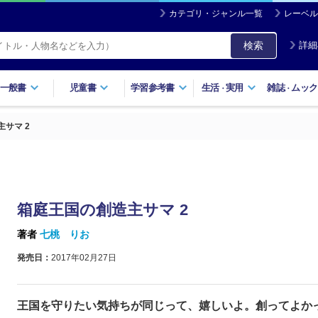
カテゴリ・ジャンル一覧
レーベル
検索
詳細
一般書
児童書
学習参考書
生活
実用
雑誌
ムック
・
・
サマ 2
箱庭王国の創造主サマ 2
著者
七桃 りお
発売日：
2017年02月27日
王国を守りたい気持ちが同じって、嬉しいよ。創ってよか