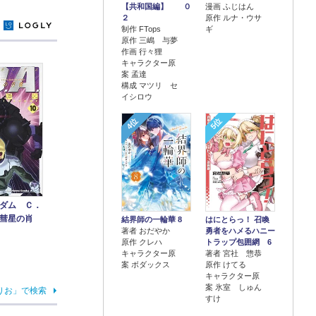
【共和国編】 ０
漫画 ふじはん
２
原作 ルナ・ウサ
y
制作 FTops
ギ
原作 三嶋 与夢
作画 行々狸
キャラクター原
案 孟達
構成 マツリ セ
イシロウ
4位
5位
ダム Ｃ．
彗星の肖
結界師の一輪華 8
はにとらっ！ 召喚
著者 おだやか
勇者をハメるハニー
原作 クレハ
トラップ包囲網 6
キャラクター原
著者 宮社 惣恭
案 ボダックス
原作 けてる
キャラクター原
案 氷室 しゅん
りお」で検索
すけ