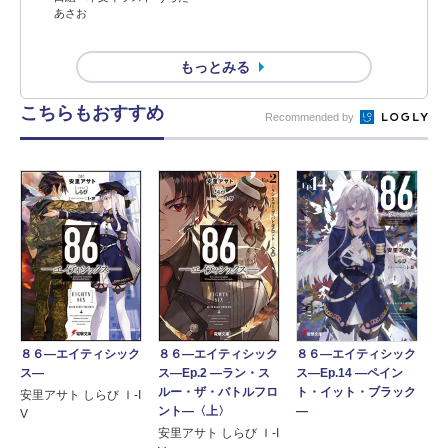
あさお
もっとみる
こちらもおすすめ
Recommended by
８６―エイティシック
８６―エイティシック
８６―エイティシック
ス―
ス―Ep.2 ―ラン・ス
ス―Ep.14 ―ペイン
ルー・ザ・バトルフロ
ト・イット・ブラック
安里アサト しらび Ｉ-I
ント―〈上〉
―
V
安里アサト しらび Ｉ-I