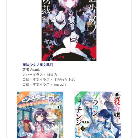
魔法少女ノ魔女裁判
著者 Acacia
カバーイラスト 梅まろ
口絵・本文イラスト すがわら おむ
口絵・本文イラスト maruchi
2位
3位