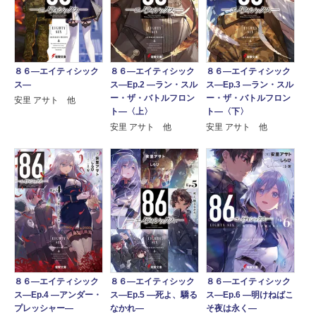
８６―エイティシック
８６―エイティシック
８６―エイティシック
ス―
ス―Ep.2 ―ラン・スル
ス―Ep.3 ―ラン・スル
ー・ザ・バトルフロン
ー・ザ・バトルフロン
安里 アサト 他
ト―〈上〉
ト―〈下〉
安里 アサト 他
安里 アサト 他
８６―エイティシック
８６―エイティシック
８６―エイティシック
ス―Ep.4 ―アンダー・
ス―Ep.5 ―死よ、驕る
ス―Ep.6 ―明けねばこ
プレッシャー―
なかれ―
そ夜は永く―