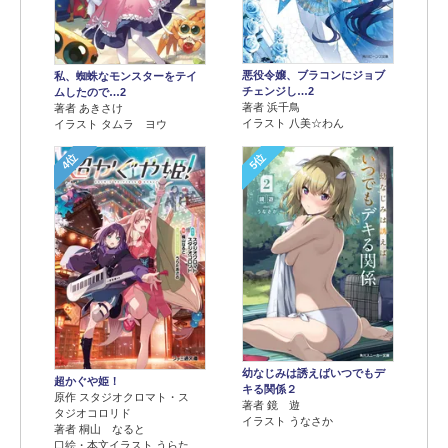
悪役令嬢、ブラコンにジョブ
私、蜘蛛なモンスターをテイ
チェンジし…2
ムしたので…2
著者 浜千鳥
著者 あきさけ
イラスト 八美☆わん
イラスト タムラ ヨウ
4位
5位
幼なじみは誘えばいつでもデ
超かぐや姫！
キる関係２
原作 スタジオクロマト・ス
著者 鏡 遊
タジオコロリド
イラスト うなさか
著者 桐山 なると
口絵・本文イラスト うらた