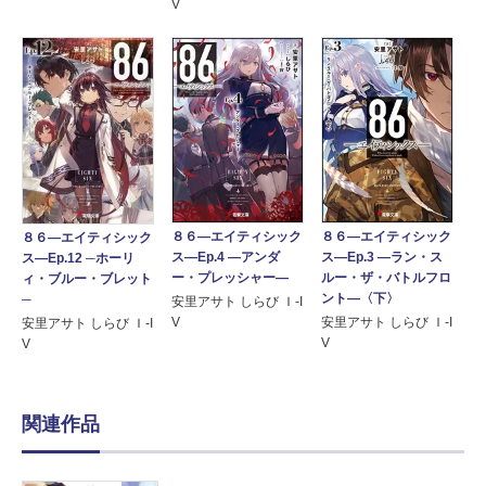
V
８６―エイティシック
８６―エイティシック
８６―エイティシック
ス―Ep.4 ―アンダ
ス―Ep.3 ―ラン・ス
ス―Ep.12 ─ホーリ
ー・プレッシャー―
ルー・ザ・バトルフロ
ィ・ブルー・ブレット
ント―〈下〉
─
安里アサト しらび Ｉ-I
V
安里アサト しらび Ｉ-I
安里アサト しらび Ｉ-I
V
V
関連作品