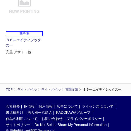
電子版
８６―エイティシック
ス―
安里 アサト 他
TOP
ライトノベル
ライトノベル
電撃文庫
８６―エイティシックス―
会社概要
IR情報
採用情報
広告について
ライセンスについて
書店様向け
法人様一括購入
KADOKAWAグループ
作品の利用について
お問い合わせ
プライバシーポリシー
サイトポリシー
Do Not Sell or Share My Personal Information
利用者情報の外部送信について