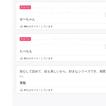
★★★★ 作者&シリーズ買い♡ 絶倫年下彼氏シリー
中一直線の一途さで、幼なじみの横ヤリにも見向きもしないブ
せ〜ちゃん
48
人がナイス！しています
★★★★☆。小木×真中はラブラブ温泉旅行話♪宿帳
小木わんこには真中がいてくれさえすれば何にもいらないんて
たべもも
41
人がナイス！しています
安心して読めて、絵も美しいから、好きなシリーズです。相変
い。
青龍
27
人がナイス！しています