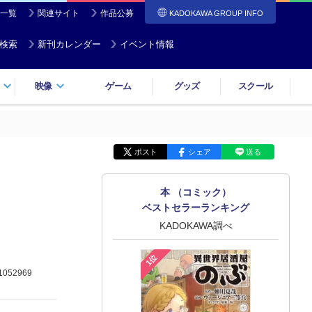
一覧
関連サイト
作品公募
KADOKAWA GROUP INFO
検索
新刊カレンダー
イベント情報
映像
ゲーム
グッズ
スクール
ポスト
シェア
送る
本 （コミック）
ベストセラーランキング
KADOKAWA調べ
1位
1052969