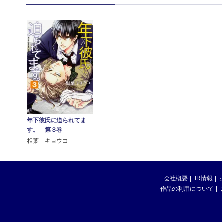
年下彼氏に迫られてま
す。 第３巻
相葉 キョウコ
会社概要
IR情報
作品の利用について