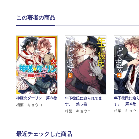
この著者の商品
神様☆ダーリン 第８巻
年下彼氏に迫
年下彼氏に迫られてま
す。 第４巻
す。 第５巻
相葉 キョウコ
相葉 キョウ
相葉 キョウコ
最近チェックした商品