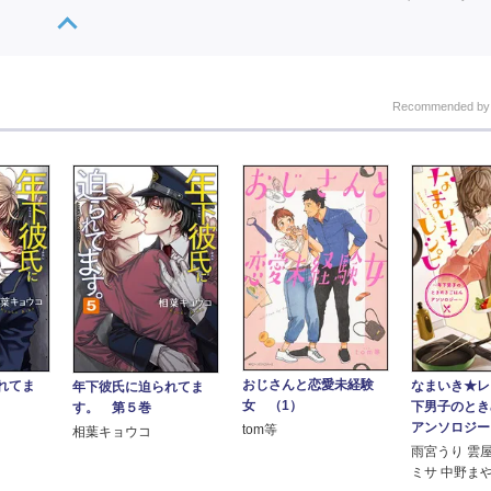
Recommended b
おじさんと恋愛未経験
れてま
なまいき★レ
年下彼氏に迫られてま
女 （1）
下男子のとき
す。 第５巻
アンソロジー
tom等
相葉キョウコ
雨宮うり 雲
ミサ 中野まや