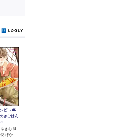
y
シピ ～年
めきごはん
～
屋ゆきお 漣
花 ほか