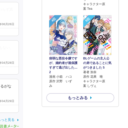
キャラクター原
案 Tea
わらず真
4位
5位
7年06月26日
もない。
病弱な悪役令嬢です
BLゲームの主人公
7年04月28日
が、婚約者が過保護
の弟であることに気
すぎて逃げ出した…
がつきました 5
2
著者 加奈
漫画 小箱 ハコ
原作 花果 唯
原作 沢野 いず
キャラクター原
み
案 しヴぇ
揺るがな
もっとみる
7年04月29日
もっと見る