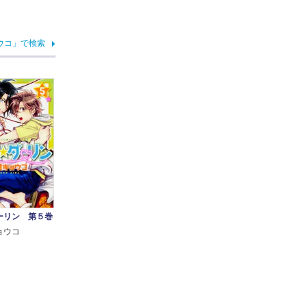
ウコ」で検索
ーリン 第５巻
ョウコ