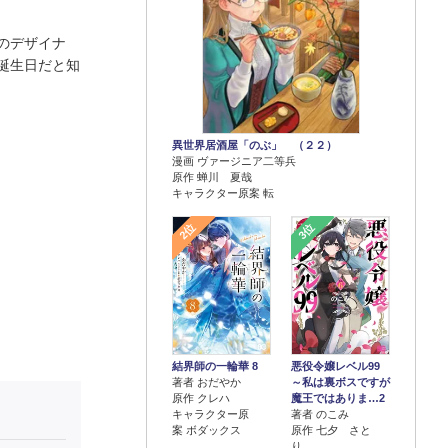
のデザイナ
誕生日だと知
異世界居酒屋「のぶ」 （２２）
漫画 ヴァージニア二等兵
原作 蝉川 夏哉
キャラクター原案 転
2位
3位
結界師の一輪華 8
悪役令嬢レベル99
著者 おだやか
～私は裏ボスですが
原作 クレハ
魔王ではありま…2
キャラクター原
著者 のこみ
案 ボダックス
原作 七夕 さと
り