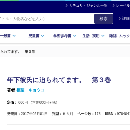
カテゴリ・ジャンル一覧
レーベル
検索
詳細
一般書
児童書
学習参考書
生活
実用
雑誌
ムック
・
・
迫られてます。 第３巻
年下彼氏に迫られてます。 第３巻
著者
相葉 キョウコ
定価：
660
円 （本体
600
円＋税）
発売日：
2017年05月01日
判型：
Ｂ６判
ページ数：
178
ISBN：
978404