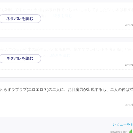
ズも3冊目ですか〜♪ 今回は温泉旅行でいちゃいちゃしてました♡ 小木は相変
レなさでした♪「年上彼氏」
…続きを読む
201
の記入で今日が小木の誕生日だと知る真中。慌ててプレゼントを考えるけど何
しょうに。ラブラブな二人
…続きを読む
201
わらずラブラブ(エロエロ？)の二人に、お邪魔男が出現するも、二人の仲は
201
レビューを
powered by