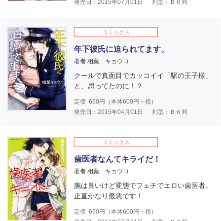
発売日：2015年07月01日
判型：Ｂ６判
コミックス
年下彼氏に迫られてます。
著者 相葉 キョウコ
クールで真面目でカッコイイ「駅の王子様」
と、思ってたのに！？
定価
660
円（本体
600
円＋税）
発売日：2015年04月01日
判型：Ｂ６判
コミックス
歯医者なんてキライだ！
著者 相葉 キョウコ
腕は良いけど変態でフェチでエロい歯医者。
正直かなり最悪です！
定価
660
円（本体
600
円＋税）