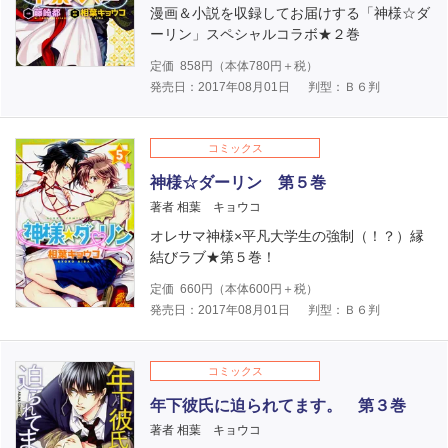
漫画＆小説を収録してお届けする「神様☆ダ
ーリン」スペシャルコラボ★２巻
定価
858
円（本体
780
円＋税）
発売日：2017年08月01日
判型：Ｂ６判
コミックス
神様☆ダーリン 第５巻
著者 相葉 キョウコ
オレサマ神様×平凡大学生の強制（！？）縁
結びラブ★第５巻！
定価
660
円（本体
600
円＋税）
発売日：2017年08月01日
判型：Ｂ６判
コミックス
年下彼氏に迫られてます。 第３巻
著者 相葉 キョウコ