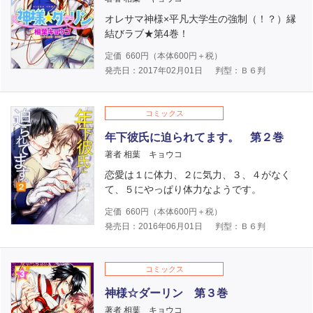
オレサマ神様×平凡大学生の強制（！？）縁
結びラブ★第4巻！
定価
660
円（本体
600
円＋税）
発売日：2017年02月01日
判型：Ｂ６判
コミックス
年下彼氏に迫られてます。 第２巻
著者 相葉 キョウコ
恋愛は１に体力、２に気力、３、４がなく
て、５にやっぱり体力なようです。
定価
660
円（本体
600
円＋税）
発売日：2016年06月01日
判型：Ｂ６判
コミックス
神様☆ダーリン 第３巻
著者 相葉 キョウコ