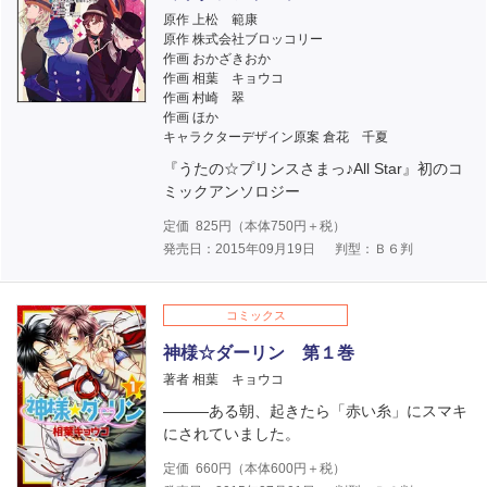
原作 上松 範康
原作 株式会社ブロッコリー
作画 おかざきおか
作画 相葉 キョウコ
作画 村崎 翠
作画 ほか
キャラクターデザイン原案 倉花 千夏
『うたの☆プリンスさまっ♪All Star』初のコ
ミックアンソロジー
定価
825
円（本体
750
円＋税）
発売日：2015年09月19日
判型：Ｂ６判
コミックス
神様☆ダーリン 第１巻
著者 相葉 キョウコ
―――ある朝、起きたら「赤い糸」にスマキ
にされていました。
定価
660
円（本体
600
円＋税）