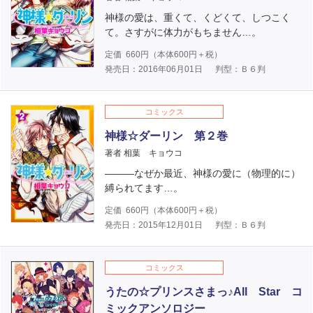
神様の愛は、重くて、くどくて、しつこく
て。さすがに体力がもちません…。
定価
660
円（本体
600
円＋税）
発売日：2016年06月01日
判型：Ｂ６判
コミックス
神様☆ダーリン 第２巻
著者 相葉 キョウコ
―――なぜか最近、神様の愛に（物理的に）
縛られてます…。
定価
660
円（本体
600
円＋税）
発売日：2015年12月01日
判型：Ｂ６判
コミックス
うたの☆プリンスさまっ♪All Star コ
ミックアンソロジー