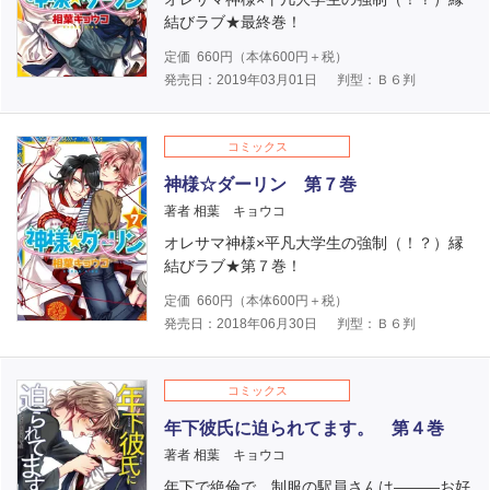
結びラブ★最終巻！
定価
660
円（本体
600
円＋税）
発売日：2019年03月01日
判型：Ｂ６判
コミックス
神様☆ダーリン 第７巻
著者 相葉 キョウコ
オレサマ神様×平凡大学生の強制（！？）縁
結びラブ★第７巻！
定価
660
円（本体
600
円＋税）
発売日：2018年06月30日
判型：Ｂ６判
コミックス
年下彼氏に迫られてます。 第４巻
著者 相葉 キョウコ
年下で絶倫で、制服の駅員さんは―――お好