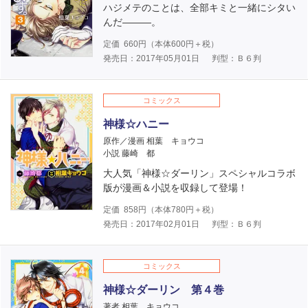
ハジメテのことは、全部キミと一緒にシタい
んだ―――。
定価
660
円（本体
600
円＋税）
発売日：2017年05月01日
判型：Ｂ６判
コミックス
神様☆ハニー
原作／漫画 相葉 キョウコ
小説 藤崎 都
大人気「神様☆ダーリン」スペシャルコラボ
版が漫画＆小説を収録して登場！
定価
858
円（本体
780
円＋税）
発売日：2017年02月01日
判型：Ｂ６判
コミックス
神様☆ダーリン 第４巻
著者 相葉 キョウコ