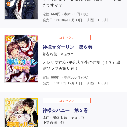
きですか？
定価
660
円（本体
600
円＋税）
発売日：2018年06月30日
判型：Ｂ６判
コミックス
神様☆ダーリン 第６巻
著者 相葉 キョウコ
オレサマ神様×平凡大学生の強制（！？）縁
結びラブ★第６巻！
定価
660
円（本体
600
円＋税）
発売日：2017年12月01日
判型：Ｂ６判
コミックス
神様☆ハニー 第２巻
原作／漫画 相葉 キョウコ
小説 藤崎 都