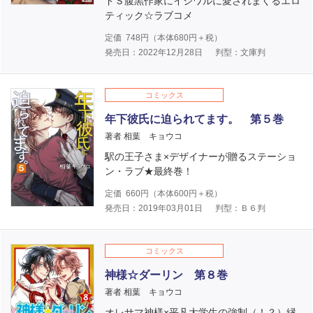
ドＳ腹黒作家にイジワルに愛されまくるエロ
ティック☆ラブコメ
定価
748
円（本体
680
円＋税）
発売日：2022年12月28日
判型：文庫判
コミックス
年下彼氏に迫られてます。 第５巻
著者 相葉 キョウコ
駅の王子さま×デザイナーが贈るステーショ
ン・ラブ★最終巻！
定価
660
円（本体
600
円＋税）
発売日：2019年03月01日
判型：Ｂ６判
コミックス
神様☆ダーリン 第８巻
著者 相葉 キョウコ
オレサマ神様×平凡大学生の強制（！？）縁