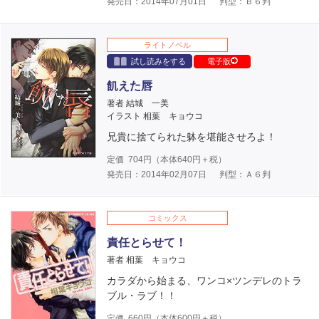
発売日：2014年07月01日
判型：Ｂ６判
ライトノベル
試し読みをする
電子版
飢えた唇
著者 結城 一美
イラスト 相葉 キョウコ
兄貴に捨てられた躰を堪能させろよ！
定価
704
円（本体
640
円＋税）
発売日：2014年02月07日
判型：Ａ６判
コミックス
責任とらせて！
著者 相葉 キョウコ
カラダから始まる、ワンコ×ツンデレのトラ
ブル・ラブ！！
定価
660
円（本体
600
円＋税）