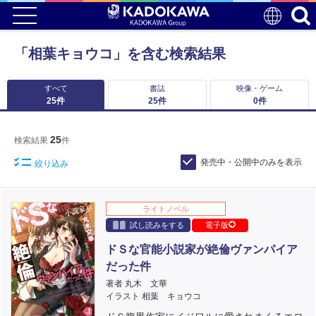
「相葉キョウコ」を含む検索結果
すべて
書誌
映像・ゲーム
25
件
25
件
0
件
25
検索結果
件
発売中・公開中のみを表示
絞り込み
ライトノベル
試し読みをする
電子版
ドＳな官能小説家が絶倫ヴァンパイア
だった件
著者 丸木 文華
イラスト 相葉 キョウコ