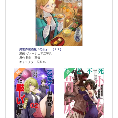
異世界居酒屋「のぶ」 （２２）
漫画 ヴァージニア二等兵
原作 蝉川 夏哉
キャラクター原案 転
2位
3位