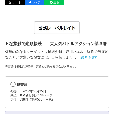
ポスト
シェア
送る
Ｈな接触で絶頂接続！ 大人気バトルアクション第３巻
傷無の次なるターゲットは風紀委員・姫川ハユル。堅物で破廉恥
なことが大嫌いな彼女には、自ら払しょくし
…続きを読む
※画像は表紙及び帯等、実際とは異なる場合があります。
紙書籍
発売日：2017年03月25日
判型：Ｂ６変形判／148ページ
定価：638円（本体580円＋税）