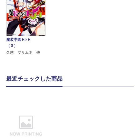
魔装学園Ｈ×Ｈ
（３）
久慈 マサムネ 他
最近チェックした商品