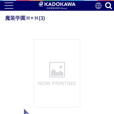
魔装学園Ｈ×Ｈ(3)
電子版