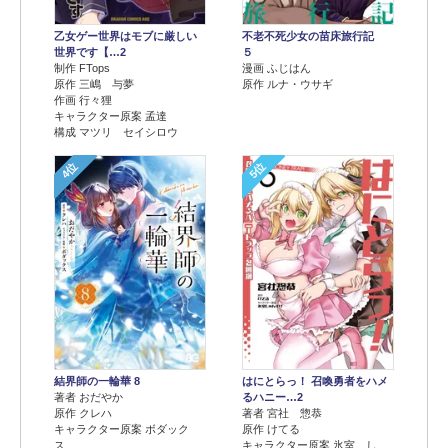
乙女ゲー世界はモブに厳しい
不老不死少女の苗床旅行記
世界です【…2
５
制作 FTops
漫画 ふじはん
原作 三嶋 与夢
原作 ルナ・ウサギ
作画 行々狸
キャラクター原案 孟達
構成 マツリ セイシロウ
4位
5位
結界師の一輪華 8
はにとらっ！ 召喚勇者をハメ
著者 おだやか
るハニー…2
原作 クレハ
著者 宮社 惣恭
キャラクター原案 ボダック
原作 けてる
ス
キャラクター原案 氷室 し