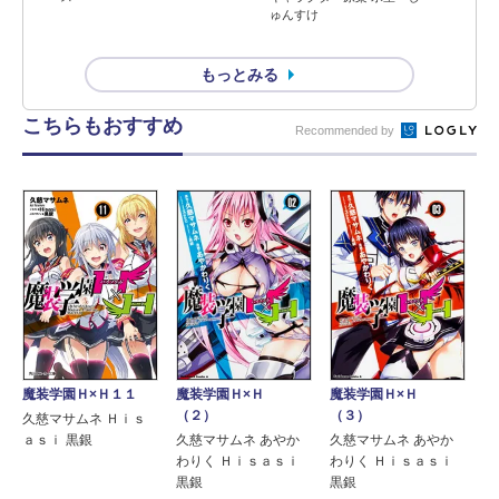
ゅんすけ
もっとみる
こちらもおすすめ
Recommended by
魔装学園Ｈ×Ｈ１１
魔装学園Ｈ×Ｈ
魔装学園Ｈ×Ｈ
（２）
（３）
久慈マサムネ Ｈｉｓ
ａｓｉ 黒銀
久慈マサムネ あやか
久慈マサムネ あやか
わりく Ｈｉｓａｓｉ
わりく Ｈｉｓａｓｉ
黒銀
黒銀