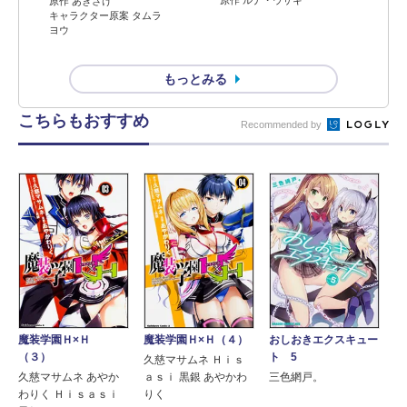
原作 ルナ・ウサギ
原作 あきさけ
キャラクター原案 タムラ
ヨウ
もっとみる
こちらもおすすめ
Recommended by
魔装学園Ｈ×Ｈ
魔装学園Ｈ×Ｈ（４）
おしおきエクスキュー
（３）
ト 5
久慈マサムネ Ｈｉｓ
久慈マサムネ あやか
ａｓｉ 黒銀 あやかわ
三色網戸。
わりく Ｈｉｓａｓｉ
りく