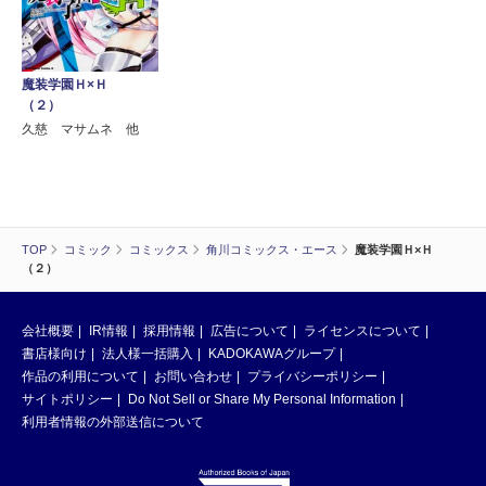
魔装学園Ｈ×Ｈ
（２）
久慈 マサムネ 他
TOP
コミック
コミックス
角川コミックス・エース
魔装学園Ｈ×Ｈ
（２）
会社概要
IR情報
採用情報
広告について
ライセンスについて
書店様向け
法人様一括購入
KADOKAWAグループ
作品の利用について
お問い合わせ
プライバシーポリシー
サイトポリシー
Do Not Sell or Share My Personal Information
利用者情報の外部送信について