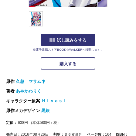
試し読みをする
※電子書籍ストアBOOK☆WALKERへ移動します。
購入する
原作
久慈 マサムネ
著者
あやかわりく
キャラクター原案
Ｈｉｓａｓｉ
原作メカデザイン
黒銀
定価：
638
円
（本体
580
円＋税）
発売日：
2016年08月26日
判型：
Ｂ６変形判
ページ数：
164
ISBN：