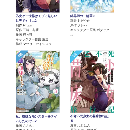
乙女ゲー世界はモブに厳しい
結界師の一輪華 8
世界です【…2
著者 おだやか
制作 FTops
原作 クレハ
原作 三嶋 与夢
キャラクター原案 ボダック
作画 行々狸
ス
キャラクター原案 孟達
構成 マツリ セイシロウ
4位
5位
不老不死少女の苗床旅行記
私、蜘蛛なモンスターをテイ
５
ムしたので…2
漫画 ふじはん
作画 さんねこ