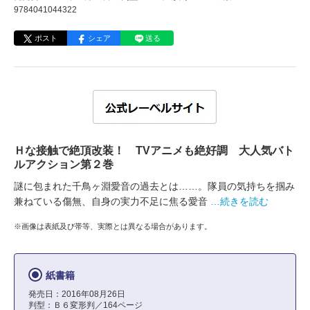
9784041044322
ポスト
シェア
送る
Ｈな接触で絶頂改装！ TVアニメも絶好調 大人気バト
ルアクション第２巻
謎に包まれた千鳥ヶ淵愛音の過去とは……。隊員の気持ちを掴み
兼ねている傷無、自身の実力不足に焦る愛音
…続きを読む
※画像は表紙及び帯等、実際とは異なる場合があります。
紙書籍
発売日：2016年08月26日
判型：Ｂ６変形判／164ページ