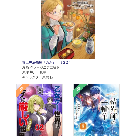
異世界居酒屋「のぶ」 （２２）
漫画 ヴァージニア二等兵
原作 蝉川 夏哉
キャラクター原案 転
2位
3位