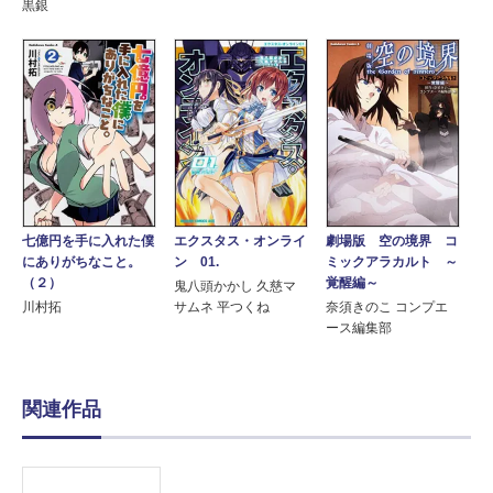
黒銀
七億円を手に入れた僕
エクスタス・オンライ
劇場版 空の境界 コ
にありがちなこと。
ン 01.
ミックアラカルト ～
（２）
覚醒編～
鬼八頭かかし 久慈マ
川村拓
サムネ 平つくね
奈須きのこ コンプエ
ース編集部
関連作品