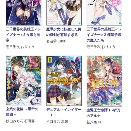
三千世界の英雄王＜レ
魔導少女に転生した俺
三千世界の英雄王＜レ
イズナー＞3 女帝と剣
の双剣が有能すぎる
イズナー＞2 煉獄学園
帝
の魔人たち
岩波零 Gilse
壱日千次 おりょう
壱日千次 おりょう
玄武の花嫁 ～黒帝の
デュアル・イレイザー
血翼王亡命譚Ｉ -祈刀
婚姻～
ＩＩＩ
のアルナ-
秋山みち花 石田要
折口良乃 黒銀
新八角 吟