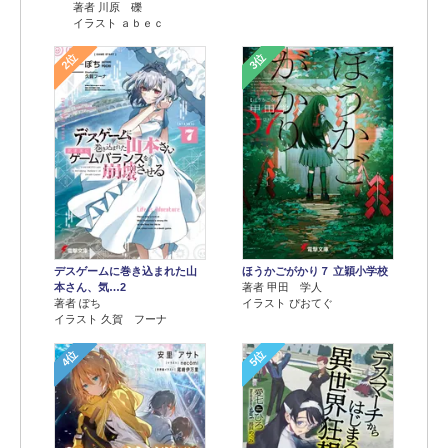
著者 川原 礫
イラスト ａｂｅｃ
2位
3位
デスゲームに巻き込まれた山
ほうかごがかり７ 立穎小学校
本さん、気…2
著者 甲田 学人
著者 ぽち
イラスト ぴおてぐ
イラスト 久賀 フーナ
4位
5位