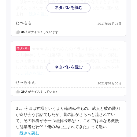
回は始めから惹かれ合うかたちなのですんなりまとまり過
ぎてあっけなかったです。そりゃ初めて会った日に連れ込
まれ
…続きを読む
たべもも
2017年01月03日
35
人がナイス！しています
★★★ みずかねさんのイラスト買いシリーズ買い
♡ ｢神×神シリーズ｣第3弾。 相手を強い感情を持って睨む
だけで傷つけてしまう…刀の様な力を持つ弥刀。 その忌わ
しい力と生まれてくるはずのない次男という生い立ちを持
っ
…続きを読む
せ〜ちゃん
2021年02月06日
29
人がナイス！しています
BL。今回は神様というより輪廻転生もの。武人と彼の愛刀
が巡り会うお話でしたが、昔の話がさらっと流されてい
て、その執着が今一つ理解出来ない。これでは単なる傲慢
な乱暴者だわ^^「俺の為に生まれてきた」って迷い
…続きを読む