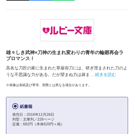
雄々しき武神×刀神の生まれ変わりの青年の輪廻再会ラ
ブロマンス！
高名な刀匠の家に生まれた草薙弥刀には、研ぎ澄まされた刀のよ
うな不思議な力がある。だが望まぬ力は疎ま
…続きを読む
※画像は表紙及び帯等、実際とは異なる場合があります。
紙書籍
発売日：2016年12月28日
判型：文庫判／226ページ
定価：682円（本体620円＋税）