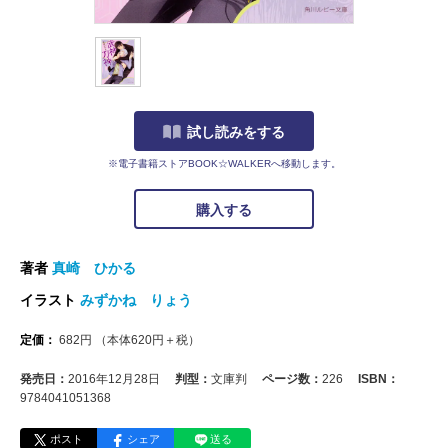
試し読みをする
※電子書籍ストアBOOK☆WALKERへ移動します。
購入する
著者
真崎 ひかる
イラスト
みずかね りょう
定価：
682
円
（本体
620
円＋税）
発売日：
2016年12月28日
判型：
文庫判
ページ数：
226
ISBN：
9784041051368
ポスト
シェア
送る