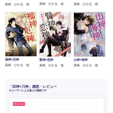
真崎 ひかる 他
真崎 ひかる 他
真崎 ひかる 他
福神×厄神
賢神×恋神
山神×海神
真崎 ひかる 他
真崎 ひかる 他
真崎 ひかる 他
「武神×刀神」感想・レビュー
※ユーザーによる個人の感想です
★★☆☆☆。神シリーズ3。警備会社社長攻め×大
学生受け。今までのは属性的に反発する二人だったけど今