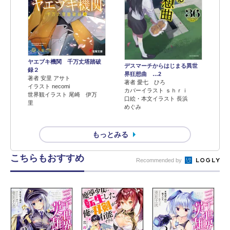
ヤエブキ機関 千万丈塔踏破
デスマーチからはじまる異世
録２
界狂想曲 …2
著者 安里 アサト
著者 愛七 ひろ
イラスト necomi
カバーイラスト ｓｈｒｉ
世界観イラスト 尾崎 伊万
口絵・本文イラスト 長浜
里
めぐみ
もっとみる
こちらもおすすめ
Recommended by