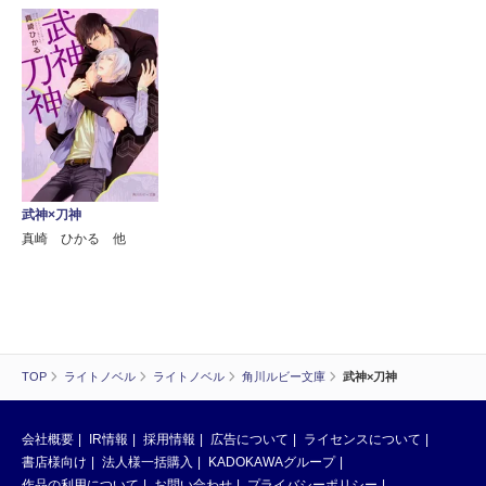
武神×刀神
真崎 ひかる 他
TOP
ライトノベル
ライトノベル
角川ルビー文庫
武神×刀神
会社概要
IR情報
採用情報
広告について
ライセンスについて
書店様向け
法人様一括購入
KADOKAWAグループ
作品の利用について
お問い合わせ
プライバシーポリシー