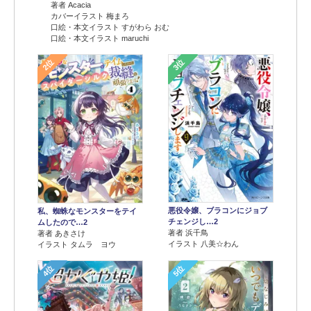
著者 Acacia
カバーイラスト 梅まろ
口絵・本文イラスト すがわら おむ
口絵・本文イラスト maruchi
2位
3位
悪役令嬢、ブラコンにジョブ
私、蜘蛛なモンスターをテイ
チェンジし…2
ムしたので…2
著者 浜千鳥
著者 あきさけ
イラスト 八美☆わん
イラスト タムラ ヨウ
4位
5位