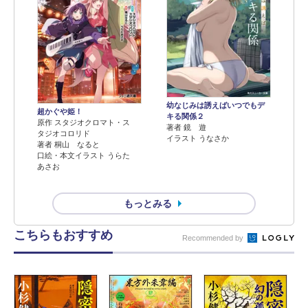
幼なじみは誘えばいつでもデ
超かぐや姫！
キる関係２
原作 スタジオクロマト・ス
著者 鏡 遊
タジオコロリド
イラスト うなさか
著者 桐山 なると
口絵・本文イラスト うらた
あさお
もっとみる
こちらもおすすめ
Recommended by