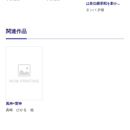
は皇位継承戦を影か...
タンバ 夕薙
関連作品
風神×雷神
真崎 ひかる 他