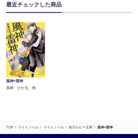
最近チェックした商品
風神×雷神
真崎 ひかる 他
TOP
ライトノベル
ライトノベル
角川ルビー文庫
風神×雷神