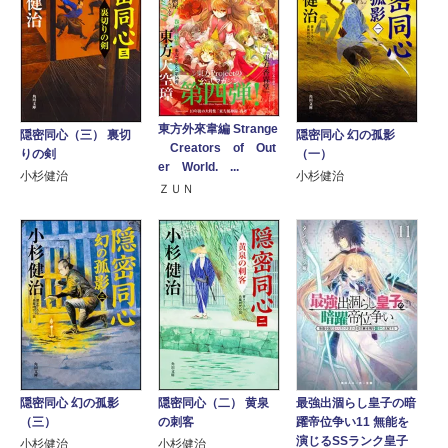
東方外來韋編 Strange
隠密同心（三） 裏切
隠密同心 幻の孤影
Creators of Out
りの剣
（一）
er World. ...
小杉健治
小杉健治
ＺＵＮ
隠密同心 幻の孤影
隠密同心（二） 黄泉
最強出涸らし皇子の暗
（三）
の刺客
躍帝位争い11 無能を
演じるSSランク皇子
小杉健治
小杉健治