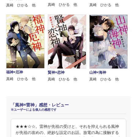
真崎 ひかる 他
真崎 ひかる 他
真崎 ひかる 他
福神×厄神
賢神×恋神
山神×海神
真崎 ひかる 他
真崎 ひかる 他
真崎 ひかる 他
「風神×雷神」感想・レビュー
※ユーザーによる個人の感想です
★★★☆☆。雷神が先祖の受けと、それを抑えられる風神
が先祖の攻めの、絶妙な設定のお話。放電の為に接触する