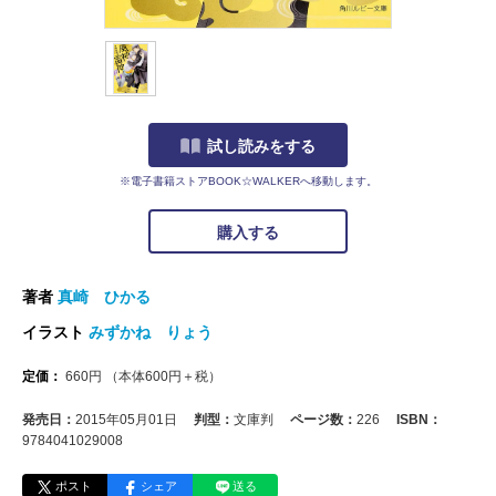
試し読みをする
※電子書籍ストアBOOK☆WALKERへ移動します。
購入する
著者
真崎 ひかる
イラスト
みずかね りょう
定価：
660
円
（本体
600
円＋税）
発売日：
2015年05月01日
判型：
文庫判
ページ数：
226
ISBN：
9784041029008
ポスト
シェア
送る