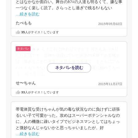
とはなかなか面白い。舞台のｶﾌｪの人達も明るくて、嫌な事
一つなく楽しく読了。さらっとし過ぎで残るﾓﾉもない
…続きを読む
たべもも
2015年05月02日
35
人がナイス！しています
★★ ん？これで終わりですか？ 何ともあっさり
したお話です。雷神を使役していた家系の末裔である颯太
は、事あるごとに帯電し火花を放つ身体で、まともにアル
バイトもできない。それを風神家系の五十嵐に触れてもら
う
…続きを読む
せ〜ちゃん
2015年11月27日
33
人がナイス！しています
帯電体質な受けちゃんが気の毒な状況なのに負けずに頑張
るいい子で可愛かった。攻めはスーパーポテンシャルなの
に、人の機微に疎いタイプでビジネスマンとしてはちょっ
と微妙なんじゃないかと思っちゃいましたが、好
…続きを読む