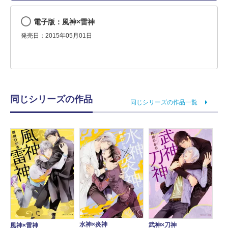
電子版：風神×雷神
発売日：2015年05月01日
同じシリーズの作品
同じシリーズの作品一覧
水神×炎神
武神×刀神
風神×雷神