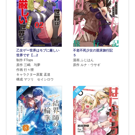
乙女ゲー世界はモブに厳しい
不老不死少女の苗床旅行記
世界です【…2
５
制作 FTops
漫画 ふじはん
原作 三嶋 与夢
原作 ルナ・ウサギ
作画 行々狸
キャラクター原案 孟達
構成 マツリ セイシロウ
4位
5位