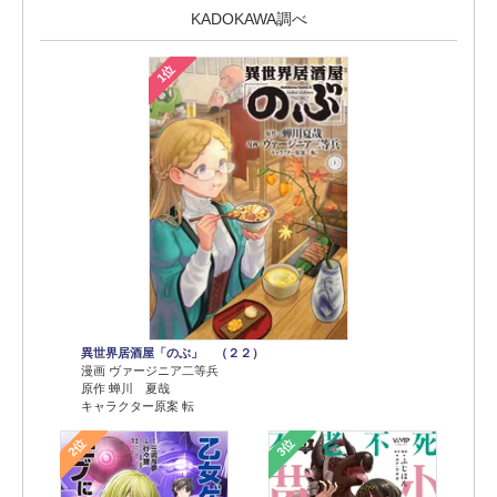
KADOKAWA調べ
1位
異世界居酒屋「のぶ」 （２２）
漫画 ヴァージニア二等兵
原作 蝉川 夏哉
キャラクター原案 転
2位
3位