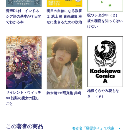
音声DL付 インドネ
明日の自信になる教養
呪ワレタ少年（２）
シア語の基本が７日間
２ 池上 彰 責任編集 幸
彼の秘密を知ってはい
でわかる本
せに生きるための政治
けない
地獄くらやみ花もな
サイレント・ウィッチ
鈴木曉1st写真集 共鳴
き （９）
VII 沈黙の魔女の隠し
ごと
この著者の商品
著者名「榊原宗々」で検索