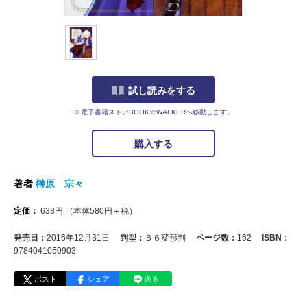
試し読みをする
※電子書籍ストアBOOK☆WALKERへ移動します。
購入する
著者
榊原 宗々
定価：
638
円
（本体
580
円＋税）
発売日：
2016年12月31日
判型：
Ｂ６変形判
ページ数：
162
ISBN：
9784041050903
ポスト
シェア
送る