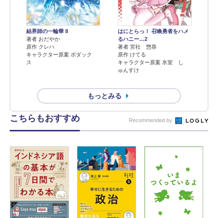
結界師の一輪華 8
はにとらっ！ 召喚勇者をハメ
著者 おだやか
るハニー…2
原作 クレハ
著者 宮社 惣恭
キャラクター原案 ボダック
原作 けてる
ス
キャラクター原案 氷室 し
ゅんすけ
もっとみる
こちらもおすすめ
Recommended by