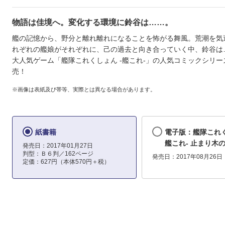
物語は佳境へ。変化する環境に鈴谷は……。
艦の記憶から、野分と離れ離れになることを怖がる舞風。荒潮を気
れぞれの艦娘がそれぞれに、己の過去と向き合っていく中、鈴谷は
大人気ゲーム「艦隊これくしょん -艦これ-」の人気コミックシリ
売！
※画像は表紙及び帯等、実際とは異なる場合があります。
紙書籍
電子版：艦隊これく
艦これ- 止まり木
発売日：2017年01月27日
判型：Ｂ６判／162ページ
発売日：2017年08月26日
定価：627円（本体570円＋税）