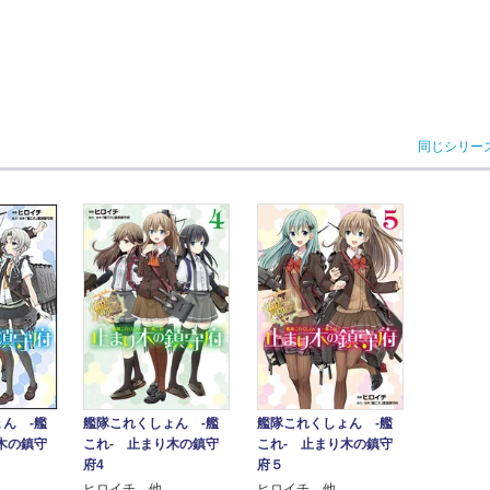
同じシリー
ん -艦
艦隊これくしょん -艦
艦隊これくしょん -艦
木の鎮守
これ- 止まり木の鎮守
これ- 止まり木の鎮守
府4
府５
ヒロイチ 他
ヒロイチ 他