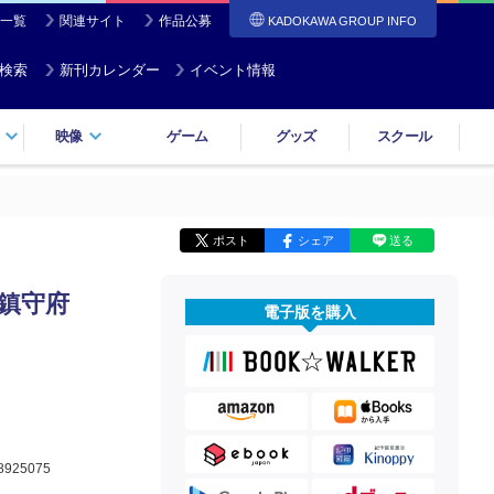
一覧
関連サイト
作品公募
KADOKAWA GROUP INFO
検索
新刊カレンダー
イベント情報
映像
ゲーム
グッズ
スクール
ポスト
シェア
送る
鎮守府
電子版を購入
8925075