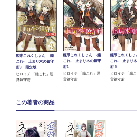
艦隊これくしょん -艦
艦隊これくしょ
艦隊これくしょん -艦
これ- 止まり木の鎮守
これ- 止まり
これ- 止まり木の鎮守
府1
府５
府3 限定版
ヒロイチ 「艦これ」運
ヒロイチ 「艦
ヒロイチ 「艦これ」運
営鎮守府
営鎮守府
営鎮守府
この著者の商品