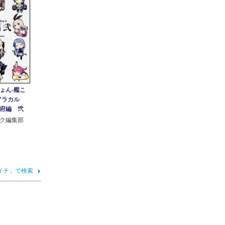
ょん‐艦こ
アラカル
府編 弐
ク編集部
イチ」で検索