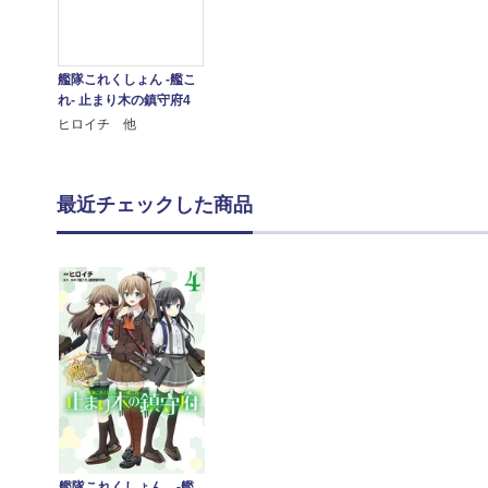
艦隊これくしょん -艦こ
れ- 止まり木の鎮守府4
ヒロイチ 他
最近チェックした商品
艦隊これくしょん -艦