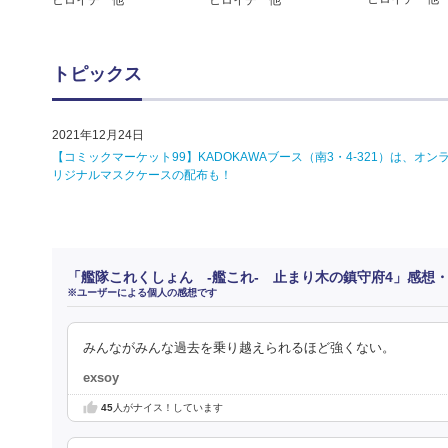
ヒロイチ 他
ヒロイチ 他
トピックス
2021年12月24日
【コミックマーケット99】KADOKAWAブース（南3・4-321）は
リジナルマスクケースの配布も！
「艦隊これくしょん -艦これ- 止まり木の鎮守府4」感想
※ユーザーによる個人の感想です
みんながみんな過去を乗り越えられるほど強くない。
exsoy
45
人がナイス！しています