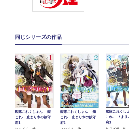
同じシリーズの作品
艦隊これくしょ
艦隊これくしょん -艦
艦隊これくしょん -艦
これ- 止まり
これ- 止まり木の鎮守
これ- 止まり木の鎮守
府3
府1
府2
ヒロイチ 他