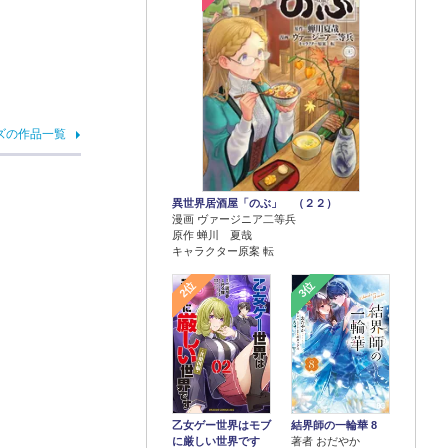
ズの作品一覧
異世界居酒屋「のぶ」 （２２）
漫画 ヴァージニア二等兵
原作 蝉川 夏哉
キャラクター原案 転
2位
3位
乙女ゲー世界はモブ
結界師の一輪華 8
に厳しい世界です
著者 おだやか