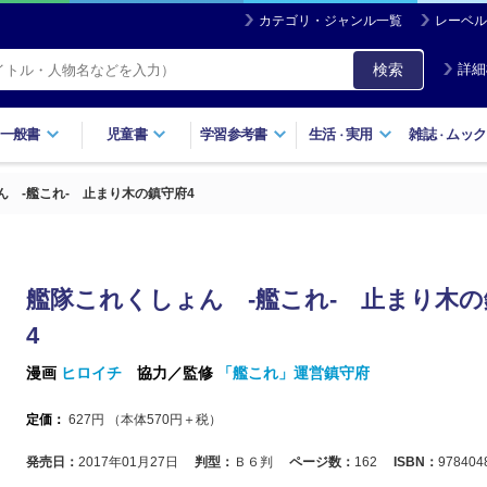
カテゴリ・ジャンル一覧
レーベル
検索
詳細
一般書
児童書
学習参考書
生活
実用
雑誌
ムック
・
・
ん -艦これ- 止まり木の鎮守府4
艦隊これくしょん -艦これ- 止まり木の
4
漫画
ヒロイチ
協力／監修
「艦これ」運営鎮守府
定価：
627
円 （本体
570
円＋税）
発売日：
2017年01月27日
判型：
Ｂ６判
ページ数：
162
ISBN：
978404