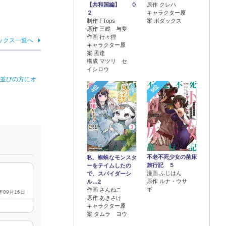
【共和国編】 ０
原作 クレハ
２
キャラクター原
制作 FTops
案 ボダックス
原作 三嶋 与夢
作画 行々狸
ックス一覧へ
キャラクター原
案 孟達
構成 マツリ セ
イシロウ
お並びの方にオ
4位
5位
不老不死少女の苗床
私、蜘蛛なモンスタ
旅行記 ５
ーをテイムしたの
漫画 ふじはん
で、スパイダーシ
原作 ルナ・ウサ
ル…2
ギ
作画 さんねこ
7年09月16日
原作 あきさけ
キャラクター原
案 タムラ ヨウ