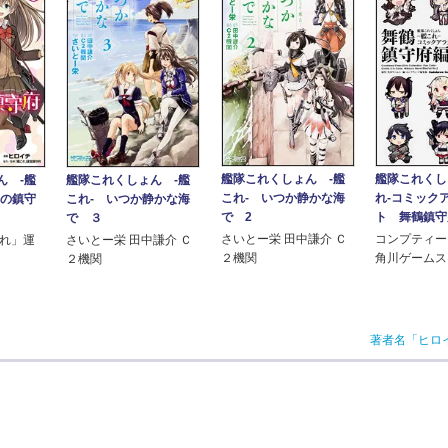
艦隊これくしょん -艦
艦隊これくし
ん -艦
艦隊これくしょん -艦
これ- いつか静かな海
れ‐コミック
木の鎮守
これ- いつか静かな海
で 2
ト 舞鶴鎮守
で ３
さいとー栄 田中謙介 Ｃ
コンプティー
これ」運
さいとー栄 田中謙介 Ｃ
２機関
角川ゲームス
２機関
著者名「ヒロ