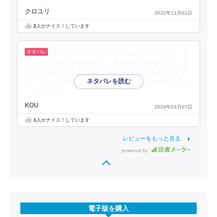
クロユリ
2022年11月01日
2
人がナイス！しています
ぼんじりちゃんが中ネコぐらいという話だが、あ
んまり大きくならないんだな。幼形成熟というやつか。篁
さんの実家の老ネコの写真が最近のものかはわからないけ
ど、そうなら歳を取ってもあんまり変わらないということ
…続きを読む
KOU
2024年03月07日
1
人がナイス！しています
レビューをもっと見る
powered by
電子版を購入