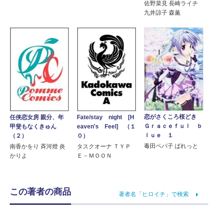
佐野菜見 長崎ライチ
九井諒子 森薫
恋がさくころ桜どき
任侠恋女房 親分、年
Fate/stay night [H
Ｇｒａｃｅｆｕｌ ｂ
甲斐もなくきゅん
eaven's Feel] （１
ｌｕｅ １
（２）
０）
毒田ペパ子 ぱれっと
南香かをり 斉河燈 炎
タスクオーナ ＴＹＰ
かりよ
Ｅ－ＭＯＯＮ
この著者の商品
著者名「ヒロイチ」で検索