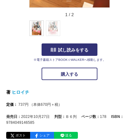
1
/
2
試し読みをする
※電子書籍ストアBOOK☆WALKERへ移動します。
購入する
著
ヒロイチ
定価：
737
円
（本体
670
円＋税）
発売日：
2022年10月27日
判型：
Ｂ６判
ページ数：
178
ISBN：
9784049146585
ポスト
シェア
送る