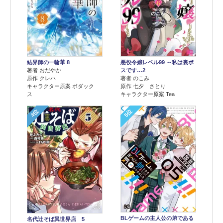
結界師の一輪華 8
悪役令嬢レベル99 ～私は裏ボ
著者 おだやか
スです…2
原作 クレハ
著者 のこみ
キャラクター原案 ボダック
原作 七夕 さとり
ス
キャラクター原案 Tea
4位
5位
BLゲームの主人公の弟である
名代辻そば異世界店 5