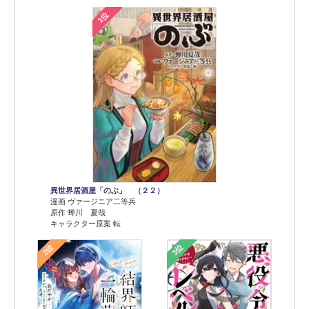
1位
異世界居酒屋「のぶ」 （２２）
漫画 ヴァージニア二等兵
原作 蝉川 夏哉
キャラクター原案 転
2位
3位