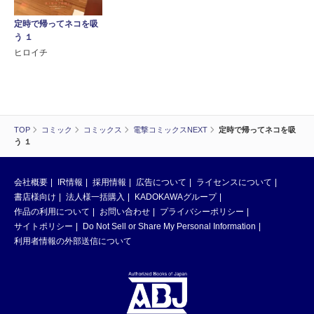
定時で帰ってネコを吸
う １
ヒロイチ
TOP
コミック
コミックス
電撃コミックスNEXT
定時で帰ってネコを吸
う １
会社概要
IR情報
採用情報
広告について
ライセンスについて
書店様向け
法人様一括購入
KADOKAWAグループ
作品の利用について
お問い合わせ
プライバシーポリシー
サイトポリシー
Do Not Sell or Share My Personal Information
利用者情報の外部送信について