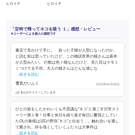
ヒロイチ
ヒロイチ
「定時で帰ってネコを吸う １」感想・レビュー
※ユーザーによる個人の感想です
書店で見かけて手に。 拾った子猫が人型になったのか、
と読む前は思っていたけど、この物語世界の猫さんは基本
が人型みたい。 行動は色々猫なんだけど、見た目はケモミ
ミつけてる子供。大人の猫さんはどんな感じな
…続きを読む
雪見だいふく
2023年04月30日
3
人がナイス！しています
ひとの姿をしたかわいくも不思議な”ネコ”と過ごす日常スト
ーリー第１巻！仕事と休日を繰り返す毎日に鬱屈としてい
たOLの春桜は1匹の野良”ネコ”と出会う…。触れ合いを通し
て癒され、絆を強くしていくふたりは大事件は
…続きを読む