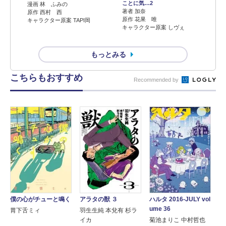
ことに気…2
漫画 林 ふみの
著者 加奈
原作 西村 西
原作 花果 唯
キャラクター原案 TAPI岡
キャラクター原案 しヴぇ
もっとみる
こちらもおすすめ
Recommended by
ハルタ 2016-JULY vol
僕の心がチューと鳴く
アラタの獣 ３
ume 36
胃下舌ミィ
羽生生純 本兌有 杉ラ
菊池まりこ 中村哲也
イカ