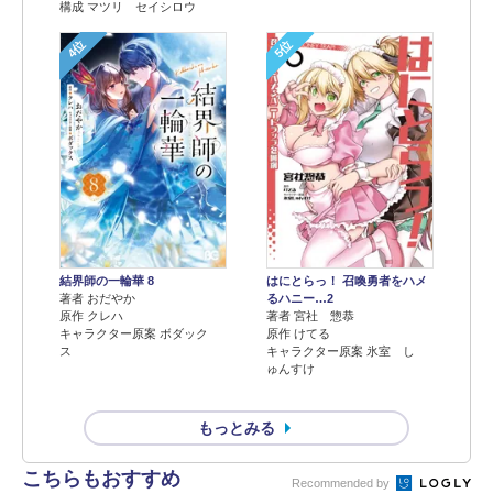
構成 マツリ セイシロウ
4位
5位
結界師の一輪華 8
はにとらっ！ 召喚勇者をハメ
著者 おだやか
るハニー…2
原作 クレハ
著者 宮社 惣恭
キャラクター原案 ボダック
原作 けてる
ス
キャラクター原案 氷室 し
ゅんすけ
もっとみる
こちらもおすすめ
Recommended by