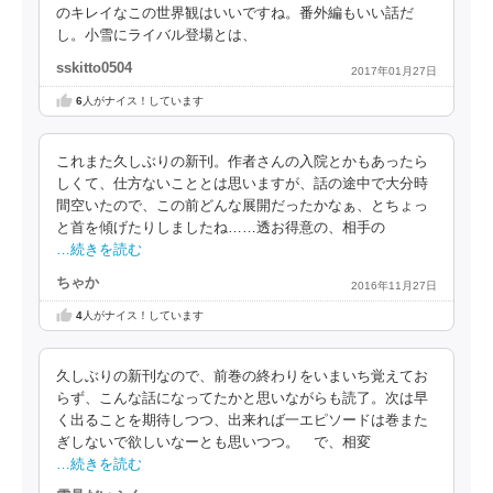
のキレイなこの世界観はいいですね。番外編もいい話だ
し。小雪にライバル登場とは、
sskitto0504
2017年01月27日
6
人がナイス！しています
これまた久しぶりの新刊。作者さんの入院とかもあったら
しくて、仕方ないこととは思いますが、話の途中で大分時
間空いたので、この前どんな展開だったかなぁ、とちょっ
と首を傾げたりしましたね……透お得意の、相手の
…続きを読む
ちゃか
2016年11月27日
4
人がナイス！しています
久しぶりの新刊なので、前巻の終わりをいまいち覚えてお
らず、こんな話になってたかと思いながらも読了。次は早
く出ることを期待しつつ、出来れば一エピソードは巻また
ぎしないで欲しいなーとも思いつつ。 で、相変
…続きを読む