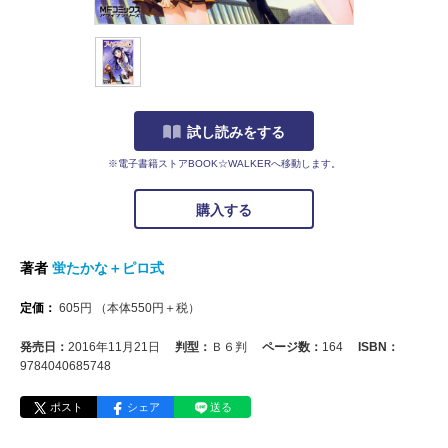
試し読みをする
※電子書籍ストアBOOK☆WALKERへ移動します。
購入する
著者
蛍たかな＋ピロ式
定価：
605
円
（本体
550
円＋税）
発売日：
2016年11月21日
判型：
Ｂ６判
ページ数：
164
ISBN：
9784040685748
ポスト
シェア
送る