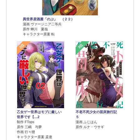
異世界居酒屋「のぶ」 （２２）
漫画 ヴァージニア二等兵
原作 蝉川 夏哉
キャラクター原案 転
2位
3位
乙女ゲー世界はモブに厳しい
不老不死少女の苗床旅行記
世界です【…2
５
制作 FTops
漫画 ふじはん
原作 三嶋 与夢
原作 ルナ・ウサギ
作画 行々狸
キャラクター原案 孟達