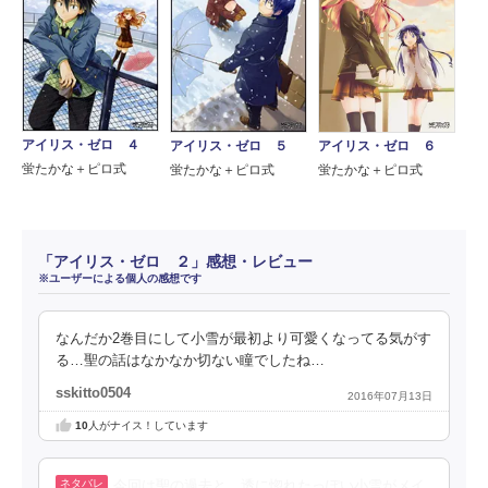
アイリス・ゼロ ４
アイリス・ゼロ ５
アイリス・ゼロ ６
蛍たかな＋ピロ式
蛍たかな＋ピロ式
蛍たかな＋ピロ式
「アイリス・ゼロ ２」感想・レビュー
※ユーザーによる個人の感想です
なんだか2巻目にして小雪が最初より可愛くなってる気がす
る…聖の話はなかなか切ない瞳でしたね…
sskitto0504
2016年07月13日
10
人がナイス！しています
今回は聖の過去と、透に惚れたっぽい小雪がメイ