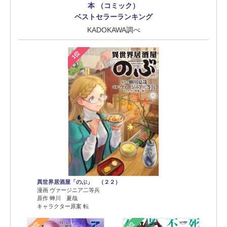
本 （コミック）
ベストセラーランキング
KADOKAWA調べ
1位
異世界居酒屋「のぶ」 （２２）
漫画 ヴァージニア二等兵
原作 蝉川 夏哉
キャラクター原案 転
2位
3位