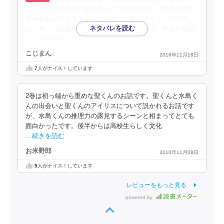
ン。過去話が子供の愛憎劇ぽくない印象だが、登場人物の
精神年齢はアイリス込みで老成してる。アイリスの能力
は、本人の認識が強く印象付けられてるので、本人が想定
し
…続きを読む
こじまん
2016年11月18日
7
人がナイス！しています
2巻は初っ端から重めな聖くんのお話です。聖くんと水島く
んの出会いと聖くんのアイリスについて説かれるお話です
が、水島くんの推理力の露見するシーンと相まってとても
面白かったです。後半からは高校生らしく文化
…続きを読む
お米野郎
2010年11月08日
5
人がナイス！しています
レビューをもっと見る
powered by