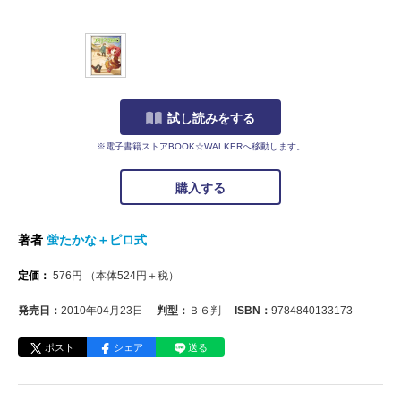
試し読みをする
※電子書籍ストアBOOK☆WALKERへ移動します。
購入する
著者
蛍たかな＋ピロ式
定価：
576
円
（本体
524
円＋税）
発売日：
2010年04月23日
判型：
Ｂ６判
ISBN：
9784840133173
ポスト
シェア
送る