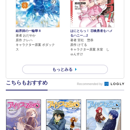
結界師の一輪華 8
はにとらっ！ 召喚勇者をハメ
著者 おだやか
るハニー…2
原作 クレハ
著者 宮社 惣恭
キャラクター原案 ボダック
原作 けてる
ス
キャラクター原案 氷室 し
ゅんすけ
もっとみる
こちらもおすすめ
Recommended by