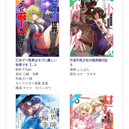
乙女ゲー世界はモブに厳しい
不老不死少女の苗床旅行記
世界です【…2
５
制作 FTops
漫画 ふじはん
原作 三嶋 与夢
原作 ルナ・ウサギ
作画 行々狸
キャラクター原案 孟達
構成 マツリ セイシロウ
4位
5位