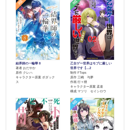
2位
3位
結界師の一輪華 8
乙女ゲー世界はモブに厳しい
著者 おだやか
世界です【…2
原作 クレハ
制作 FTops
キャラクター原案 ボダック
原作 三嶋 与夢
ス
作画 行々狸
キャラクター原案 孟達
構成 マツリ セイシロウ
4位
5位