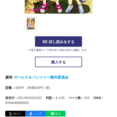
試し読みをする
※電子書籍ストアBOOK☆WALKERへ移動します。
購入する
原作
ガールズ＆パンツァー製作委員会
定価：
693
円
（本体
630
円＋税）
発売日：
2017年03月23日
判型：
Ｂ６判
ページ数：
152
ISBN：
9784040685625
ポスト
シェア
送る