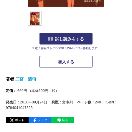
試し読みをする
※電子書籍ストアBOOK☆WALKERへ移動します。
購入する
著者
二宮 酒匂
定価：
660
円
（本体
600
円＋税）
発売日：
2016年09月24日
判型：
文庫判
ページ数：
240
ISBN：
9784041047323
ポスト
シェア
送る