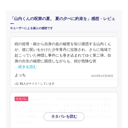
「山内くんの呪禁の夏。 夏の夕べに約束を」感想・レビュ
ー
※ユーザーによる個人の感想です
紺の祖母・銀から自身の血の秘密を知り困惑する山内くん
が、彼に呪いをかけた少年青丹に拉致され、さらに地域で
起こっていた神隠し事件にも巻き込まれてゆく第二弾。自
身の出生の秘密に困惑しながらも、紺が危険な状
…続きを読む
よっち
2016年10月08日
31
人がナイス！しています
面白かった！二宮酒匂さんの作品はどれも全部好
きです。山内邪気丸という、まるで世紀末伝説にでも登場
しそうな名前の山内君と、術者である紺の一夏のオカルト
ホラーな物語。紺が暗宮という異界に引き込まれてからの
…続きを読む