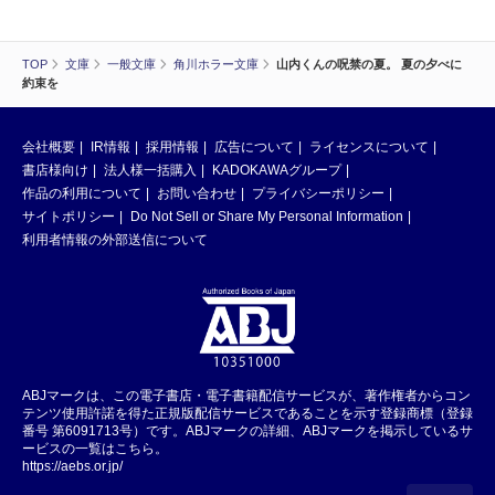
TOP
文庫
一般文庫
角川ホラー文庫
山内くんの呪禁の夏。 夏の夕べに
約束を
会社概要
IR情報
採用情報
広告について
ライセンスについて
書店様向け
法人様一括購入
KADOKAWAグループ
作品の利用について
お問い合わせ
プライバシーポリシー
サイトポリシー
Do Not Sell or Share My Personal Information
利用者情報の外部送信について
ABJマークは、この電子書店・電子書籍配信サービスが、著作権者からコン
テンツ使用許諾を得た正規版配信サービスであることを示す登録商標（登録
番号 第6091713号）です。ABJマークの詳細、ABJマークを掲示しているサ
ービスの一覧はこちら。
https://aebs.or.jp/