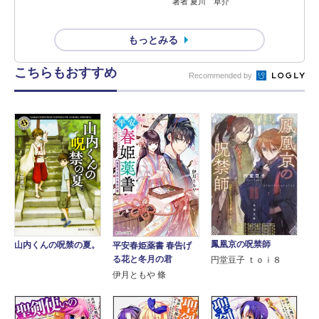
著者 夏川 草介
もっとみる
こちらもおすすめ
Recommended by
鳳凰京の呪禁師
山内くんの呪禁の夏。
平安春姫薬書 春告げ
る花と冬月の君
円堂豆子 ｔｏｉ８
伊月ともや 條