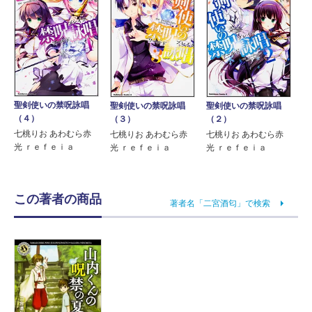
聖剣使いの禁呪詠唱
聖剣使いの禁呪詠唱
聖剣使いの禁呪詠唱
（４）
（３）
（２）
七桃りお あわむら赤
七桃りお あわむら赤
七桃りお あわむら赤
光 ｒｅｆｅｉａ
光 ｒｅｆｅｉａ
光 ｒｅｆｅｉａ
この著者の商品
著者名「二宮酒匂」で検索