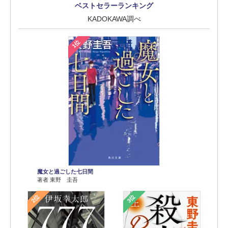
ベストセラーランキング
KADOKAWA調べ
1位
魔女と過ごした七日間
著者 東野 圭吾
2位
3位