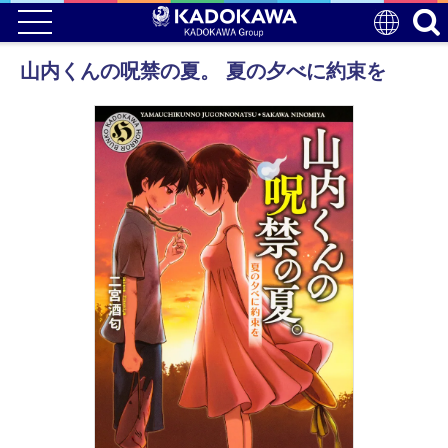
山内くんの呪禁の夏。 夏の夕べに約束を