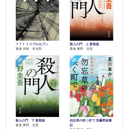
７７７ トリプルセブン
殺人の門 上 新装版
著者 伊坂 幸太郎
著者 東野 圭吾
4位
5位
殺人の門 下 新装版
勿忘草の咲く町で 安曇野診療
著者 東野 圭吾
記