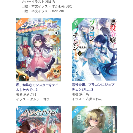
カバーイラスト 梅まろ
口絵・本文イラスト すがわら おむ
口絵・本文イラスト maruchi
2位
3位
悪役令嬢、ブラコンにジョブ
私、蜘蛛なモンスターをテイ
チェンジし…2
ムしたので…2
著者 浜千鳥
著者 あきさけ
イラスト 八美☆わん
イラスト タムラ ヨウ
4位
5位