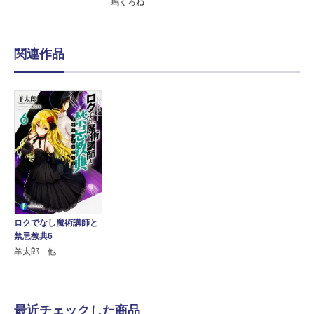
嶋くろね
関連作品
ロクでなし魔術講師と
禁忌教典6
羊太郎 他
最近チェックした商品