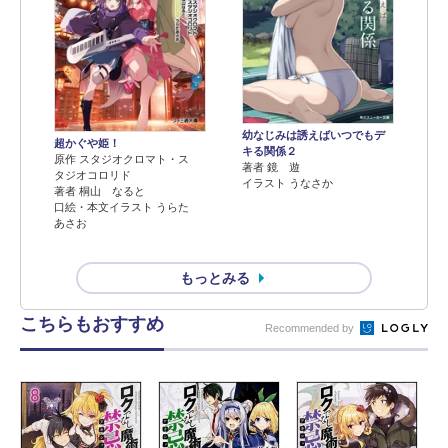
幼なじみは誘えばいつでもデ
超かぐや姫！
キる関係２
原作 スタジオクロマト・ス
著者 鏡 遊
タジオコロリド
イラスト うなさか
著者 桐山 なると
口絵・本文イラスト うらた
あさお
もっとみる
こちらもおすすめ
Recommended by