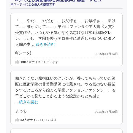
※ユーザーによる個人の感想です
「……やだ……やだぁ……お父様ぁ……お母様ぁ……助け
て……誰か助けて……」第26回ファンタジア大賞《大賞》
受賞作品。いつもやる気がなく気怠げな非常勤講師グレ
ン。しかし、学園を襲うテロ事件に遭遇した時ついにダメ
人間の本
…続きを読む
θ(シータ)
2015年11月14日
109
人がナイス！しています
働きたくない魔術嫌いのグレンが、養ってもらっていた師
匠に魔術学院の非常勤講師に推薦され、やる気のない授業
をするところから始まる学園アクションファンタジー。若
干どこかで見たことあるような設定かなとも感じ
…続きを読む
よっち
2014年07月20日
82
人がナイス！しています