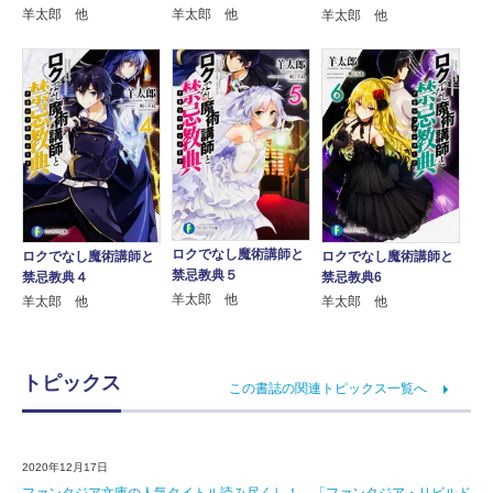
羊太郎 他
羊太郎 他
羊太郎 他
ロクでなし魔術講師と
ロクでなし魔術講師と
ロクでなし魔術講師と
禁忌教典５
禁忌教典４
禁忌教典6
羊太郎 他
羊太郎 他
羊太郎 他
トピックス
この書誌の関連トピックス一覧へ
2020年12月17日
ファンタジア文庫の人気タイトル読み尽くし！ 「ファンタジア・リビルド