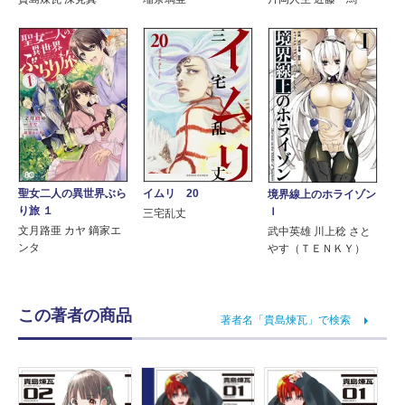
聖女二人の異世界ぶら
イムリ 20
境界線上のホライゾン
り旅 １
Ｉ
三宅乱丈
文月路亜 カヤ 鏑家エ
武中英雄 川上稔 さと
ンタ
やす（ＴＥＮＫＹ）
この著者の商品
著者名「貴島煉瓦」で検索