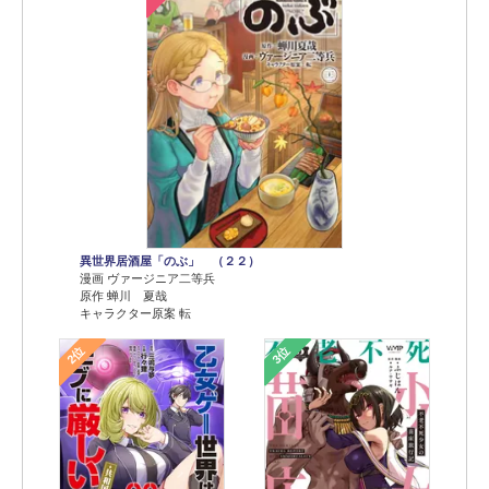
異世界居酒屋「のぶ」 （２２）
漫画 ヴァージニア二等兵
原作 蝉川 夏哉
キャラクター原案 転
2位
3位