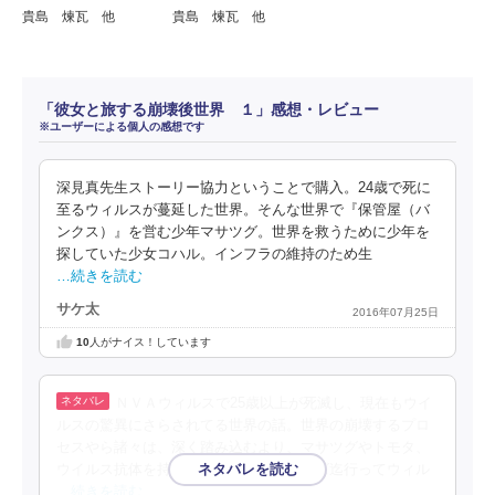
貴島 煉瓦 他
貴島 煉瓦 他
「彼女と旅する崩壊後世界 １」感想・レビュー
※ユーザーによる個人の感想です
深見真先生ストーリー協力ということで購入。24歳で死に
至るウィルスが蔓延した世界。そんな世界で『保管屋（バ
ンクス）』を営む少年マサツグ。世界を救うために少年を
探していた少女コハル。インフラの維持のため生
…続きを読む
サケ太
2016年07月25日
10
人がナイス！しています
ＮＶＡウィルスで25歳以上が死滅し、現在もウイ
ルスの驚異にさらされてる世界の話。世界の崩壊するプロ
セスやら諸々は、深く踏み込むより、マサツグやトモタ、
ウイルス抗体を持つコハルがレッドランズ迄行ってウィル
…続きを読む