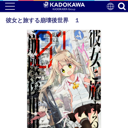
彼女と旅する崩壊後世界 １