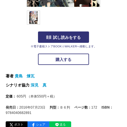
試し読みをする
※電子書籍ストアBOOK☆WALKERへ移動します。
購入する
著者
貴島 煉瓦
シナリオ協力
深見 真
定価：
605
円
（本体
550
円＋税）
発売日：
2016年07月23日
判型：
Ｂ６判
ページ数：
172
ISBN：
9784040682891
ポスト
シェア
送る