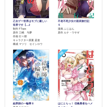
乙女ゲー世界はモブに厳しい
不老不死少女の苗床旅行記
世界です【…2
５
制作 FTops
漫画 ふじはん
原作 三嶋 与夢
原作 ルナ・ウサギ
作画 行々狸
キャラクター原案 孟達
構成 マツリ セイシロウ
4位
5位
結界師の一輪華 8
はにとらっ！ 召喚勇者をハメ