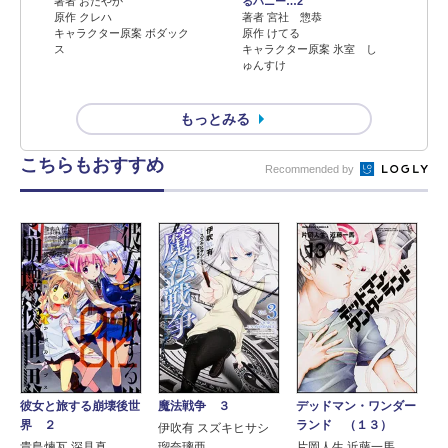
著者 おだやか
るハニー…2
原作 クレハ
著者 宮社 惣恭
キャラクター原案 ボダック
原作 けてる
ス
キャラクター原案 氷室 し
ゅんすけ
もっとみる
こちらもおすすめ
Recommended by
デッドマン・ワンダー
彼女と旅する崩壊後世
魔法戦争 ３
ランド （１３）
界 ２
伊吹有 スズキヒサシ
片岡人生 近藤一馬
貴島煉瓦 深見真
瑠奈璃亜