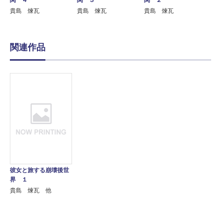
関 ２
貴島 煉瓦
貴島 煉瓦
貴島 煉瓦
関連作品
彼女と旅する崩壊後世
界 １
貴島 煉瓦 他