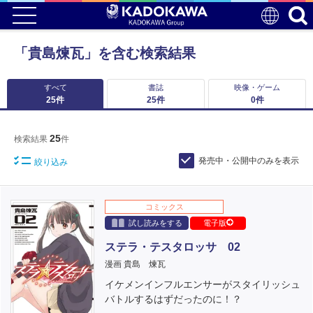
「貴島煉瓦」を含む検索結果
すべて
書誌
映像・ゲーム
25
件
25
件
0
件
25
検索結果
件
発売中・公開中のみを表示
絞り込み
コミックス
試し読みをする
電子版
ステラ・テスタロッサ 02
漫画 貴島 煉瓦
イケメンインフルエンサーがスタイリッシュ
バトルするはずだったのに！？