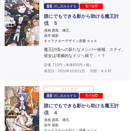
試し読みをする
電子版
誰にでもできる影から助ける魔王討
伐 ５
漫画 貴島 煉瓦
原作 槻影
キャラクターデザイン原案 ｂｏｂ
魔王討伐への新たなメンバー候補、ステイ。
彼女は壊滅的なドジっ娘で…！？
定価
715
円（本体
650
円＋税）
発売日：2022年10月21日
判型：Ｂ６判
コミックス
試し読みをする
電子版
誰にでもできる影から助ける魔王討
伐 ４
漫画 貴島 煉瓦
原作 槻影
キャラクターデザイン原案 ｂｏｂ