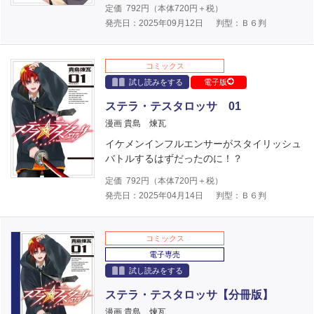
定価
792
円（本体
720
円＋税）
発売日：2025年09月12日
判型：Ｂ６判
コミックス
試し読みをする
電子版
ステラ・テスタロッサ 01
漫画 貴島 煉瓦
イケメンインフルエンサーがスタイリッシュ
バトルするはずだったのに！？
定価
792
円（本体
720
円＋税）
発売日：2025年04月14日
判型：Ｂ６判
コミックス
電子専売
試し読みをする
ステラ・テスタロッサ【分冊版】
漫画 貴島 煉瓦