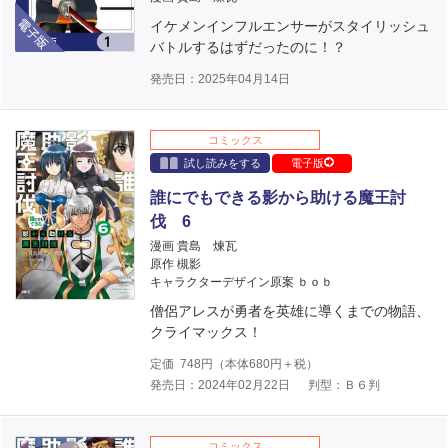
電子版
イケメンインフルエンサーがスタイリッシュ
バトルするはずだったのに！？
発売日：2025年04月14日
コミックス
試し読みをする
電子版
誰にでもできる影から助ける魔王討
伐 6
漫画 貴島 煉瓦
原作 槻影
キャラクターデザイン原案 ｂｏｂ
僧侶アレスが勇者を英雄に導くまでの物語、
クライマックス！
定価
748
円（本体
680
円＋税）
発売日：2024年02月22日
判型：Ｂ６判
コミックス