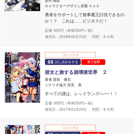
原作 槻影
キャラクターデザイン原案 ｂｏｂ
勇者をサポートして無事魔王討伐できるの
か！？ これは……ビジネスだ！
定価
605
円（本体
550
円＋税）
発売日：2018年06月23日
判型：Ｂ６判
コミックス
試し読みをする
電子版
彼女と旅する崩壊後世界 ２
著者 貴島 煉瓦
シナリオ協力 深見 真
すべての謎は、レッドランズへ──！！
定価
605
円（本体
550
円＋税）
発売日：2017年02月23日
判型：Ｂ６判
コミックス