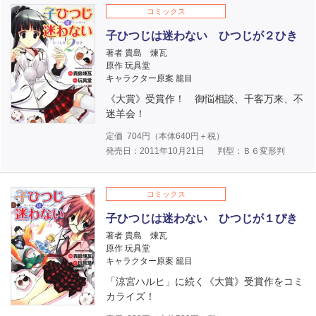
コミックス
子ひつじは迷わない ひつじが２ひき
著者 貴島 煉瓦
原作 玩具堂
キャラクター原案 籠目
《大賞》受賞作！ 御悩相談、千客万来、不
迷羊会！
定価
704
円（本体
640
円＋税）
発売日：2011年10月21日
判型：Ｂ６変形判
コミックス
子ひつじは迷わない ひつじが１ぴき
著者 貴島 煉瓦
原作 玩具堂
キャラクター原案 籠目
「涼宮ハルヒ」に続く《大賞》受賞作をコミ
カライズ！