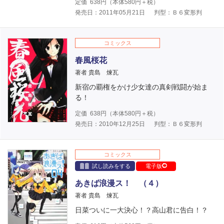
定価
638
円（本体
580
円＋税）
発売日：2011年05月21日
判型：Ｂ６変形判
コミックス
春風桜花
著者 貴島 煉瓦
新宿の覇権をかけ少女達の真剣戦闘が始ま
る！
定価
638
円（本体
580
円＋税）
発売日：2010年12月25日
判型：Ｂ６変形判
コミックス
試し読みをする
電子版
あきば浪漫ス！ （４）
著者 貴島 煉瓦
日菜ついに一大決心！？高山君に告白！？