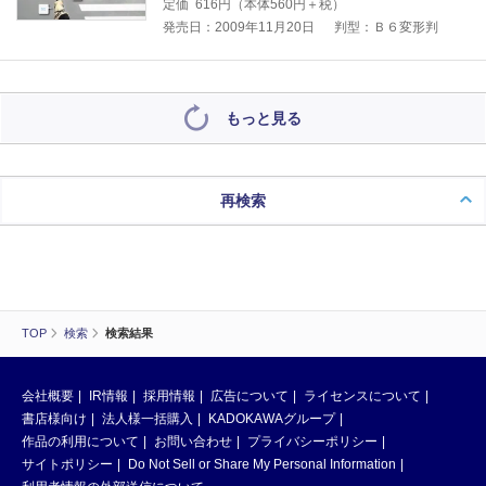
定価
616
円（本体
560
円＋税）
発売日：2009年11月20日
判型：Ｂ６変形判
もっと見る
再検索
TOP
検索
検索結果
会社概要
IR情報
採用情報
広告について
ライセンスについて
書店様向け
法人様一括購入
KADOKAWAグループ
作品の利用について
お問い合わせ
プライバシーポリシー
サイトポリシー
Do Not Sell or Share My Personal Information