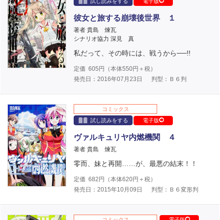
試し読みをする
電子版
彼女と旅する崩壊後世界 １
著者 貴島 煉瓦
シナリオ協力 深見 真
私だって、その時には、戦うから──!!
定価
605
円（本体
550
円＋税）
発売日：2016年07月23日
判型：Ｂ６判
コミックス
試し読みをする
電子版
ヴァルキュリヤ内燃機関 ４
著者 貴島 煉瓦
零而、妹と再開……が、最悪の結末！！
定価
682
円（本体
620
円＋税）
発売日：2015年10月09日
判型：Ｂ６変形判
コミックス
電子版