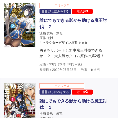
コミックス
試し読みをする
電子版
誰にでもできる影から助ける魔王討
伐 ２
漫画 貴島 煉瓦
原作 槻影
キャラクターデザイン原案 ｂｏｂ
勇者をサポートし無事魔王討伐できる
か！？ 大人気カクヨム原作の第2巻！
定価
693
円（本体
630
円＋税）
発売日：2019年07月22日
判型：Ｂ６判
コミックス
試し読みをする
電子版
誰にでもできる影から助ける魔王討
伐 １
漫画 貴島 煉瓦