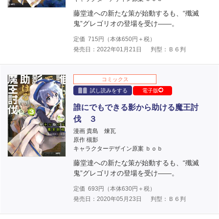
藤堂達への新たな策が始動するも、“殲滅
鬼”グレゴリオの登場を受け――。
定価
715
円（本体
650
円＋税）
発売日：2022年01月21日
判型：Ｂ６判
コミックス
試し読みをする
電子版
誰にでもできる影から助ける魔王討
伐 ３
漫画 貴島 煉瓦
原作 槻影
キャラクターデザイン原案 ｂｏｂ
藤堂達への新たな策が始動するも、“殲滅
鬼”グレゴリオの登場を受け――。
定価
693
円（本体
630
円＋税）
発売日：2020年05月23日
判型：Ｂ６判