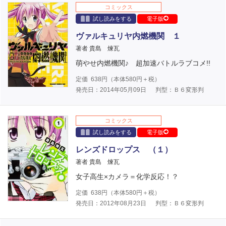
コミックス
試し読みをする
電子版
ヴァルキュリヤ内燃機関 １
著者 貴島 煉瓦
萌やせ内燃機関♪ 超加速バトルラブコメ!!
定価
638
円（本体
580
円＋税）
発売日：2014年05月09日
判型：Ｂ６変形判
コミックス
試し読みをする
電子版
レンズドロップス （１）
著者 貴島 煉瓦
女子高生×カメラ＝化学反応！？
定価
638
円（本体
580
円＋税）
発売日：2012年08月23日
判型：Ｂ６変形判