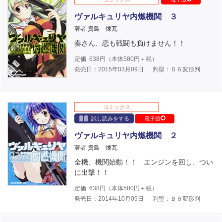
ヴァルキュリヤ内燃機関 ３
著者 貴島 煉瓦
奏さん、恋も戦闘も負けません！！
定価
638
円（本体
580
円＋税）
発売日：2015年03月09日
判型：Ｂ６変形判
コミックス
試し読みをする
電子版
ヴァルキュリヤ内燃機関 ２
著者 貴島 煉瓦
全機、機関始動！！ エンジンを回し、つい
に出撃！！
定価
638
円（本体
580
円＋税）
発売日：2014年10月09日
判型：Ｂ６変形判