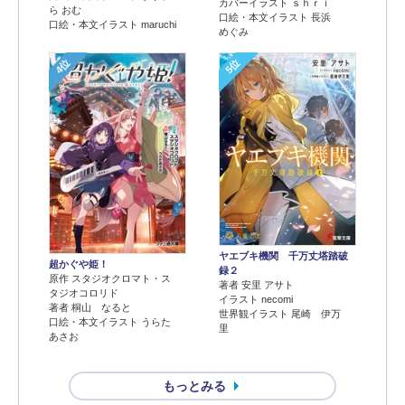
カバーイラスト ｓｈｒｉ
ら おむ
口絵・本文イラスト 長浜
口絵・本文イラスト maruchi
めぐみ
4位
5位
ヤエブキ機関 千万丈塔踏破
超かぐや姫！
録２
原作 スタジオクロマト・ス
著者 安里 アサト
タジオコロリド
イラスト necomi
著者 桐山 なると
世界観イラスト 尾崎 伊万
口絵・本文イラスト うらた
里
あさお
もっとみる