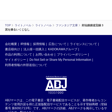
TOP
ライトノベル
ライトノベル
ファンタジア文庫
封仙娘娘追宝録 3
泥を操るいくじなし
会社概要
IR情報
採用情報
広告について
ライセンスについて
書店様向け
法人様一括購入
KADOKAWAグループ
作品の利用について
お問い合わせ
プライバシーポリシー
サイトポリシー
Do Not Sell or Share My Personal Information
利用者情報の外部送信について
ABJマークは、この電子書店・電子書籍配信サービスが、著作権者からコン
テンツ使用許諾を得た正規版配信サービスであることを示す登録商標（登録
番号 第6091713号）です。ABJマークの詳細、ABJマークを掲示しているサ