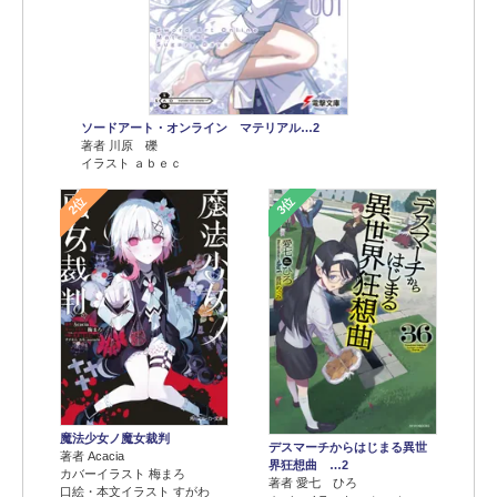
ソードアート・オンライン マテリアル…2
著者 川原 礫
イラスト ａｂｅｃ
2位
3位
魔法少女ノ魔女裁判
デスマーチからはじまる異世
著者 Acacia
界狂想曲 …2
カバーイラスト 梅まろ
著者 愛七 ひろ
口絵・本文イラスト すがわ