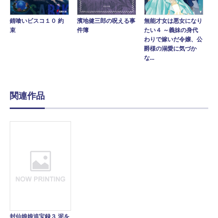
錆喰いビスコ１０ 約
濱地健三郎の呪える事
無能才女は悪女になり
束
件簿
たい４ ～義妹の身代
わりで嫁いだ令嬢、公
爵様の溺愛に気づか
な...
関連作品
封仙娘娘追宝録３ 泥を