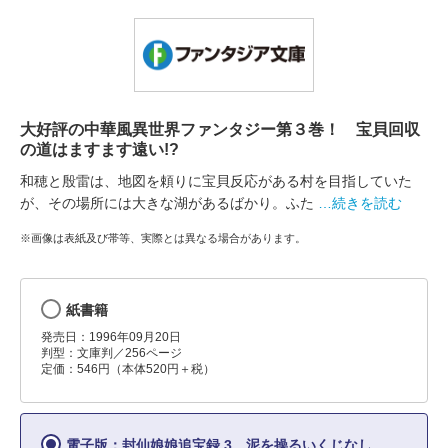
大好評の中華風異世界ファンタジー第３巻！ 宝貝回収
の道はますます遠い!?
和穂と殷雷は、地図を頼りに宝貝反応がある村を目指していた
が、その場所には大きな湖があるばかり。ふた
…続きを読む
※画像は表紙及び帯等、実際とは異なる場合があります。
紙書籍
発売日：1996年09月20日
判型：文庫判／256ページ
定価：546円（本体520円＋税）
電子版：封仙娘娘追宝録 3 泥を操るいくじなし