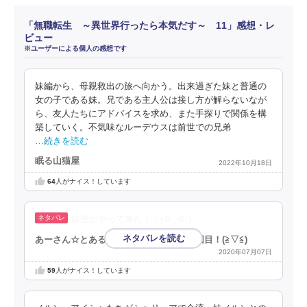
「無職転生 ～異世界行ったら本気だす～ 11」感想・レ
ビュー
※ユーザーによる個人の感想です
妹編から、母親救出の旅へ向かう。出来過ぎた妹と普通の
女の子である妹。兄である主人公は接し方が解らないなが
ら、友人たちにアドバイスを求め、また手探りで関係を構
築していく。不気味なルーデウスは前世での兄弟
…続きを読む
眠る山猫屋
2022年10月18日
64
人がナイス！しています
妹達がやって来た！！(＠_＠;)
あーさん☆とある漫画アプリの審査員３回目！(⁠≧⁠▽⁠≦⁠)
2020年07月07日
59
人がナイス！しています