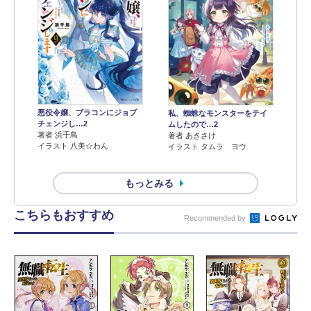
悪役令嬢、ブラコンにジョブ
私、蜘蛛なモンスターをテイ
チェンジし…2
ムしたので…2
著者 浜千鳥
著者 あきさけ
イラスト 八美☆わん
イラスト タムラ ヨウ
もっとみる
こちらもおすすめ
Recommended by