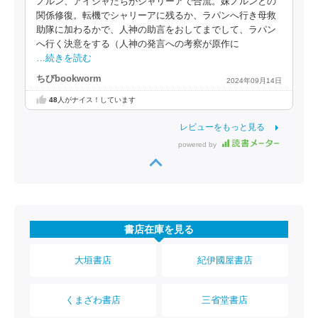
ノルン、アイシャたちがシャリーアで合流。妹ノルンとの
関係修復。転機でシャリーアに残るか、ラパンへ行き母救
助隊に加わるかで、人神の助言をおしてまでして、ラパン
へ行く決意をする（人神の発言への考察が原作に
…続きを読む
ちびbookworm
2024年09月14日
48
人がナイス！しています
レビューをもっと見る
powered by
書店在庫を見る
大垣書店
紀伊國屋書店
くまざわ書店
三省堂書店