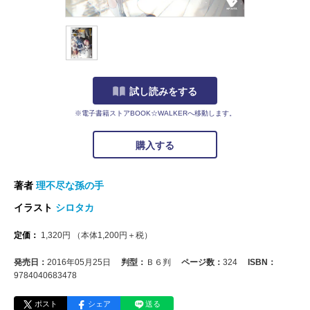
試し読みをする
※電子書籍ストアBOOK☆WALKERへ移動します。
購入する
著者
理不尽な孫の手
イラスト
シロタカ
定価：
1,320
円
（本体
1,200
円＋税）
発売日：
2016年05月25日
判型：
Ｂ６判
ページ数：
324
ISBN：
9784040683478
ポスト
シェア
送る