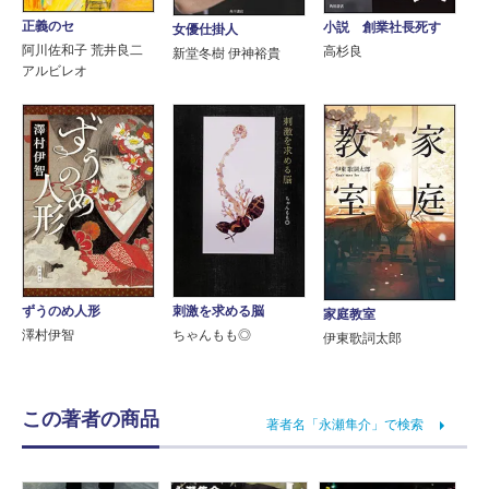
正義のセ
小説 創業社長死す
女優仕掛人
阿川佐和子 荒井良二
高杉良
新堂冬樹 伊神裕貴
アルビレオ
ずうのめ人形
刺激を求める脳
家庭教室
澤村伊智
ちゃんもも◎
伊東歌詞太郎
この著者の商品
著者名「永瀬隼介」で検索