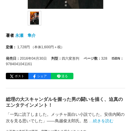
著者
永瀬 隼介
定価：
1,728
円
（本体
1,600
円＋税）
発売日：
2016年04月30日
判型：
四六変形判
ページ数：
328
ISBN：
9784041041161
ポスト
シェア
送る
総理の大スキャンダルを握った男の闘いを描く、迫真の
エンタテインメント！
「一気に読了しました。メッチャ面白い小説でした。安倍内閣の
次を見る思いでした」――鳥越俊太郎氏。怒
…続きを読む