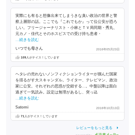
実際にも有ると想像出来てしまうきな臭い政治の世界と警
察上層部の話。ここでも『これでもか』って位公安が恐ろ
しい。フリージャーナリスト・小林とＴＶ局同期・秀丸、
元カノ・佳代とそのホスピスでの受け持ち患者・
…続きを読む
いつでも母さん
2016年05月23日
109
人がナイス！しています
ヘタレの売れないノンフィクションライターが掴んだ国家
を揺るがす大スキャンダル。ライター、テレビマン、政治
家に公安。それぞれの思惑が交錯する...。中盤以降は面白
過ぎて一気読み。設定は無理があるし、突っ込
…続きを読む
Satomi
2016年10月13日
71
人がナイス！しています
レビューをもっと見る