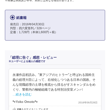
※画像は表紙及び帯等、実際とは異なる場合があります。
紙書籍
発売日：2016年04月30日
判型：四六変形判／328ページ
定価：1,728円（本体1,600円＋税）
「総理に告ぐ」感想・レビュー
※ユーザーによる個人の感想です
永瀬作品初読み。"東アジアのヒトラー"と呼ばれる国粋主
義の総理大臣によって、右傾化しつつある日本の国政。そ
んな現職総理の土壌を根底から揺るがすスキャンダルをめ
ぐり、警察内の極秘組織である特別治安室メンバ
…続きを読む
🐾Yoko Omoto🐾
2016年09月28日
158
人がナイス！しています