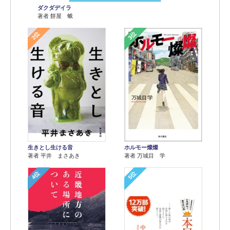
ダクダデイラ
著者 餅屋 蛾
2位
3位
生きとし生ける音
ホルモー燦燦
著者 平井 まさあき
著者 万城目 学
4位
5位