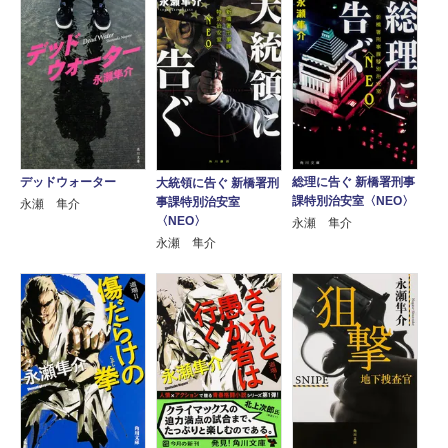
デッドウォーター
総理に告ぐ 新橋署刑事
大統領に告ぐ 新橋署刑
課特別治安室〈NEO〉
事課特別治安室
永瀬 隼介
〈NEO〉
永瀬 隼介
永瀬 隼介