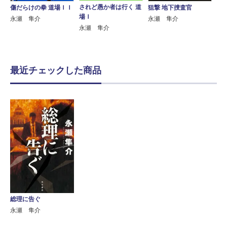
されど愚か者は行く 道
狙撃 地下捜査官
傷だらけの拳 道場ＩＩ
場Ｉ
永瀬 隼介
永瀬 隼介
永瀬 隼介
最近チェックした商品
総理に告ぐ
永瀬 隼介