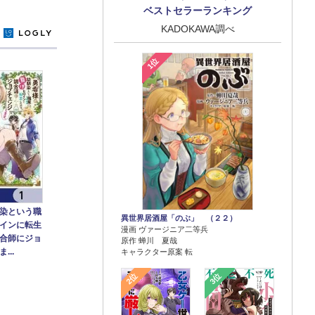
ベストセラーランキング
KADOKAWA調べ
y
1位
染という職
異世界居酒屋「のぶ」 （２２）
インに転生
漫画 ヴァージニア二等兵
合師にジョ
原作 蝉川 夏哉
...
キャラクター原案 転
2位
3位