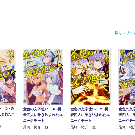
同じシリー
 ３ ‐勇
金色の文字使い ４ ‐勇
金色の文字使い ５ ‐勇
金色の文字
込まれたユ
者四人に巻き込まれたユ
者四人に巻き込まれたユ
者四人に
ニークチート‐
ニークチート‐
ニークチー
他
尾崎 祐介 他
尾崎 祐介 他
尾崎 祐