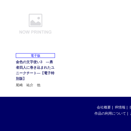
電子版
金色の文字使い3 ―勇
者四人に巻き込まれたユ
ニークチート―【電子特
別版】
尾崎 祐介 他
会社概要
IR情報
作品の利用について