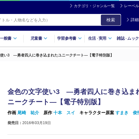
カテゴリ・ジャンル一覧
レーベル
検索
詳細
一般書
児童書
学習参考書
生活
実用
雑誌
ムック
・
・
使い3 ―勇者四人に巻き込まれたユニークチート―【電子特別版】
金色の文字使い3 ―勇者四人に巻き込ま
ニークチート―【電子特別版】
作画
尾崎 祐介
原作
十本 スイ
キャラクター原案
すまき 俊
発売日：
2016年03月19日