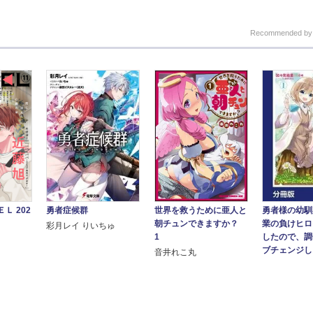
Recommended b
勇者症候群
Ｌ 202
世界を救うために亜人と
勇者様の幼馴
朝チュンできますか？
業の負けヒロ
彩月レイ りいちゅ
1
したので、調
ブチェンジしま
音井れこ丸