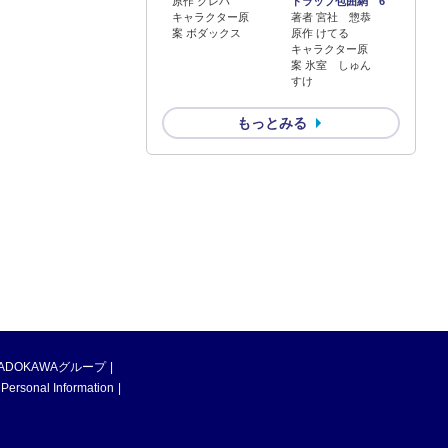
原作 クレハ
トラップ包囲網 6
キャラクター原
著者 宮社 惣恭
案 ボダックス
原作 けてる
キャラクター原
案 氷室 しゅん
すけ
もっとみる
ADOKAWAグループ
 Personal Information