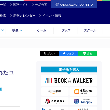
一覧
関連サイト
作品公募
KADOKAWA GROUP INFO
検索
新刊カレンダー
イベント情報
映像
ゲーム
グッズ
スクール
ポスト
シェア
送る
電子版を購入
れたユ
悟