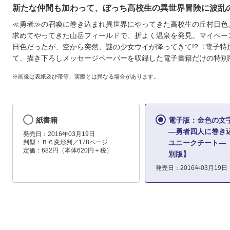
新たな仲間も加わって、ぼっち高校生の異世界冒険に波乱の
≪勇者≫の召喚に巻き込まれ異世界にやってきた高校生の丘村日色
求めてやってきた山岳フィールドで、折よく温泉を発見。マイペー
日色だったが、空から突然、謎の少女ウイが降ってきて!?〈電子特
て、描き下ろしメッセージペーパーを収録した電子書籍だけの特別
※画像は表紙及び帯等、実際とは異なる場合があります。
紙書籍
電子版：金色の文
―勇者四人に巻き
発売日：2016年03月19日
判型：Ｂ６変形判／178ページ
ユニークチート―
定価：682円（本体620円＋税）
別版】
発売日：2016年03月19日