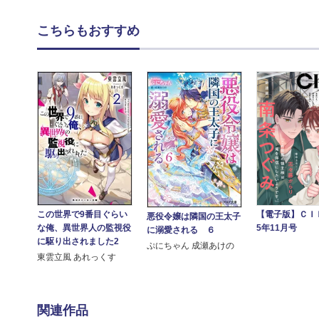
こちらもおすすめ
この世界で9番目ぐらい
【電子版】ＣＩＥ
悪役令嬢は隣国の王太子
な俺、異世界人の監視役
5年11月号
に溺愛される ６
に駆り出されました2
ぷにちゃん 成瀬あけの
東雲立風 あれっくす
関連作品