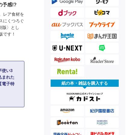
予感!?
。レア食材を
スにくつろぐ
別版〉とし
版です！
字使い3
込まれた
紙の本・雑誌を購入する
【電子特