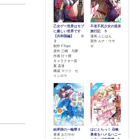
乙女ゲー世界はモブ
不老不死少女の苗床
に厳しい世界です
旅行記 ５
【共和国編】 ０
漫画 ふじはん
２
原作 ルナ・ウサ
制作 FTops
ギ
原作 三嶋 与夢
作画 行々狸
キャラクター原
案 孟達
構成 マツリ セ
イシロウ
4位
5位
結界師の一輪華 8
はにとらっ！ 召喚
著者 おだやか
勇者をハメるハニー