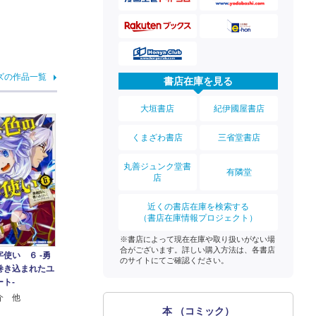
ズの作品一覧
書店在庫を見る
大垣書店
紀伊國屋書店
くまざわ書店
三省堂書店
丸善ジュンク堂書
有隣堂
店
近くの書店在庫を検索する
（書店在庫情報プロジェクト）
※書店によって現在在庫や取り扱いがない場
合がございます。詳しい購入方法は、各書店
使い ６ ‐勇
のサイトにてご確認ください。
巻き込まれたユ
ト‐
介 他
本 （コミック）