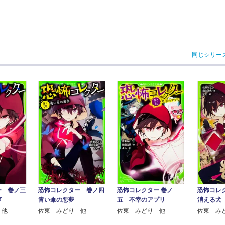
同じシリー
ー 巻ノ三
恐怖コレクター 巻ノ四
恐怖コレクター 巻ノ
恐怖コレ
声
青い傘の悪夢
五 不幸のアプリ
消える犬
 他
佐東 みどり 他
佐東 みどり 他
佐東 み