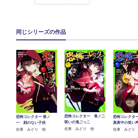
同じシリーズの作品
恐怖コレクター 巻ノ二
恐怖コレクタ
恐怖コレクター 巻ノ
呪いの鬼ごっこ
真夜中の笑い
一 顔のない子供
佐東 みどり 他
佐東 みどり
佐東 みどり 他