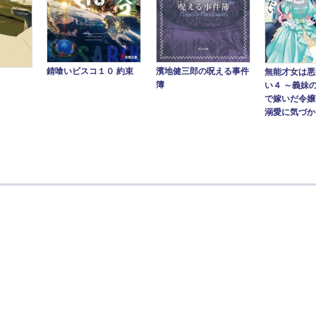
錆喰いビスコ１０ 約束
濱地健三郎の呪える事件
無能才女は悪
簿
い４ ～義妹
で嫁いだ令嬢
溺愛に気づかな