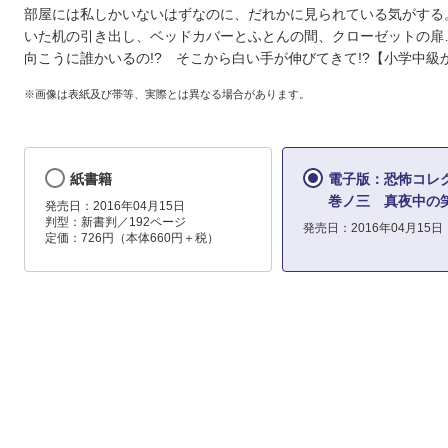
部屋には私しかいないはずなのに、だれかに見られている気がする
いた机の引き出し、ベッドカバーとふとんの間、クローゼットの扉
向こうに誰かいるの!? そこから白い手が伸びてきて!?【小学中級
※画像は表紙及び帯等、実際とは異なる場合があります。
紙書籍
電子版：恐怖コ
巻ノ三 真夜中の
発売日：2016年04月15日
判型：新書判／192ページ
発売日：2016年04月15日
定価：726円（本体660円＋税）