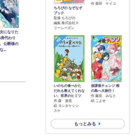
作 柴田 ケイコ
ちろぴの なぞなぞ
ブック
監修 ちろぴの
編集 株式会社ス
リーシーズン
女になりた
の身代わり
4位
5位
、公爵様の
...
いのちの食べかた
放課後チェンジ 南
だれも教えてくれな
の島へ大旅行！
い、世界のヒミツ
作 藤並 みなと
作 森 達也
絵 こよせ
絵 ヨシタケシン
スケ
もっとみる