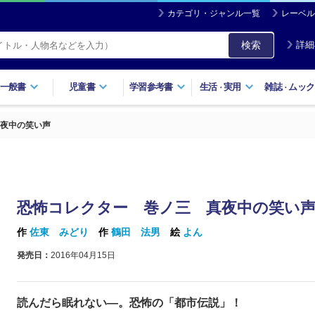
カテゴリ・ジャンル一覧
レーベル
検索
詳細
一般書
児童書
学習参考書
生活
実用
雑誌
ムック
・
・
夜中の笑い声
恐怖コレクター 巻ノ三 真夜中の笑い
作
佐東 みどり
作
鶴田 法男
絵
よん
発売日：
2016年04月15日
読んだら眠れない―。恐怖の「都市伝説」！