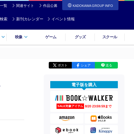
一覧
関連サイト
作品公募
KADOKAWA GROUP INFO
検索
新刊カレンダー
イベント情報
映像
ゲーム
グッズ
スクール
ポスト
シェア
送る
電子版を購入
声
8/20 23:59:59まで
SALE対象アイテム