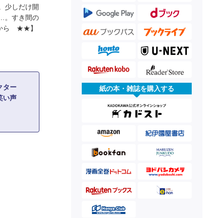
。少しだけ開
…。すき間の
から ★★】
レクター
紙の本・雑誌を購入する
笑い声