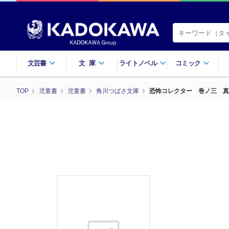
文芸書
文庫
ライトノベル
コミック
TOP
児童書
児童書
角川つばさ文庫
恐怖コレクター 巻ノ三 真