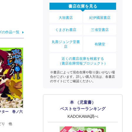
書店在庫を見る
大垣書店
紀伊國屋書店
くまざわ書店
三省堂書店
ズの作品一覧
丸善ジュンク堂書
有隣堂
店
近くの書店在庫を検索する
（書店在庫情報プロジェクト）
※書店によって現在在庫や取り扱いがない場
合がございます。詳しい購入方法は、各書店
のサイトにてご確認ください。
本 （児童書）
ベストセラーランキング
クター 巻ノ六
KADOKAWA調べ
どり 他
1位