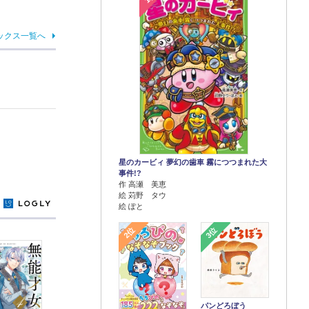
ックス一覧へ
星のカービィ 夢幻の歯車 霧につつまれた大
事件!?
作 高瀬 美恵
絵 苅野 タウ
y
絵 ぽと
2位
3位
パンどろぼう