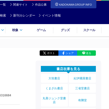
一覧
関連サイト
作品公募
KADOKAWA GROUP INFO
検索
新刊カレンダー
イベント情報
映像
ゲーム
グッズ
スクール
ポスト
シェア
送る
書店在庫を見る
大垣書店
紀伊國屋書店
くまざわ書店
三省堂書店
6316684
丸善ジュンク堂書
有隣堂
店