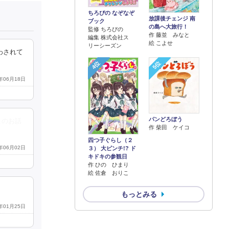
ちろぴの なぞなぞ
放課後チェンジ 南
ブック
の島へ大旅行！
監修 ちろぴの
作 藤並 みなと
編集 株式会社ス
絵 こよせ
リーシーズン
わされて
4位
5位
3年06月18日
パンどろぼう
このお話
作 柴田 ケイコ
四つ子ぐらし（２
3年06月02日
３） 大ピンチ!? ド
キドキの参観日
作 ひの ひまり
絵 佐倉 おりこ
もっとみる
6年01月25日