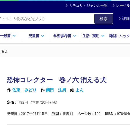
カテゴリ・ジャンル一覧
レーベル
検索
詳細
一般書
児童書
学習参考書
生活
実用
雑誌
ムック
・
・
える犬
恐怖コレクター 巻ノ六 消える犬
作
佐東 みどり
作
鶴田 法男
絵
よん
定価：
792
円 （本体
720
円＋税）
発売日：
2017年07月15日
判型：
新書判
ページ数：
192
ISBN：
978404