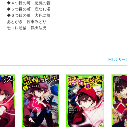
◆４つ目の町 悪魔の音
◆５つ目の町 底なし沼
◆６つ目の町 犬死に橋
あとがき 佐東みどり
恐コレ通信 鶴田法男
同じシリー