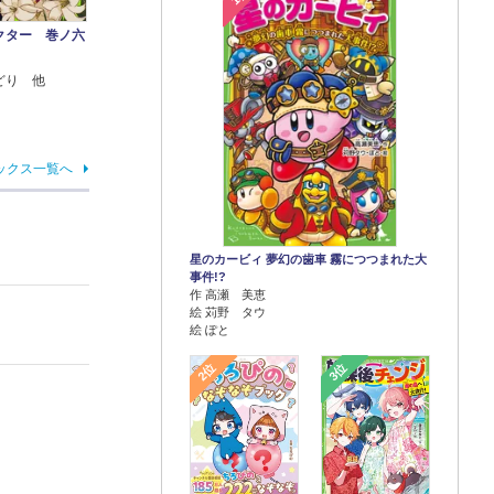
クター 巻ノ六
どり 他
ックス一覧へ
星のカービィ 夢幻の歯車 霧につつまれた大
事件!?
作 高瀬 美恵
絵 苅野 タウ
絵 ぽと
2位
3位