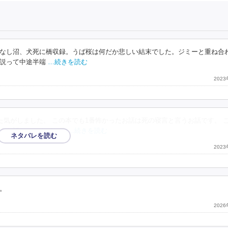
なし沼、犬死に橋収録。うば桜は何だか悲しい結末でした。ジミーと重ね合
説って中途半端
…続きを読む
202
た気がしました。 この本でも1番怖かったお話は死の寝言と言うお話です。 
うお話なのですがお兄
…続きを読む
202
。
202