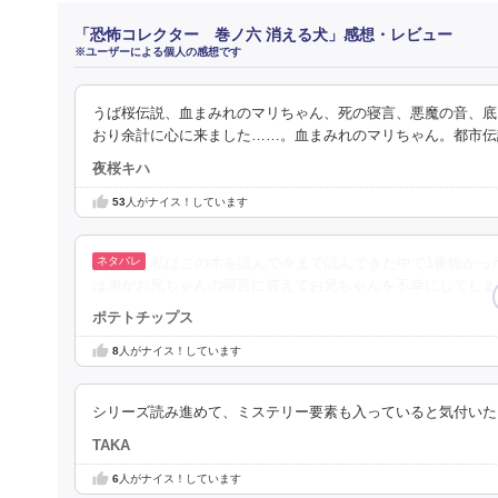
「恐怖コレクター 巻ノ六 消える犬」感想・レビュー
※ユーザーによる個人の感想です
うば桜伝説、血まみれのマリちゃん、死の寝言、悪魔の音、底
おり余計に心に来ました……。血まみれのマリちゃん。都市伝
夜桜キハ
53
人がナイス！しています
私はこの本を読んで今まで読んできた中で1番怖かっ
は弟がお兄ちゃんの寝言に答えてお兄ちゃんを不幸にしてしま
ポテトチップス
8
人がナイス！しています
シリーズ読み進めて、ミステリー要素も入っていると気付いた
TAKA
6
人がナイス！しています