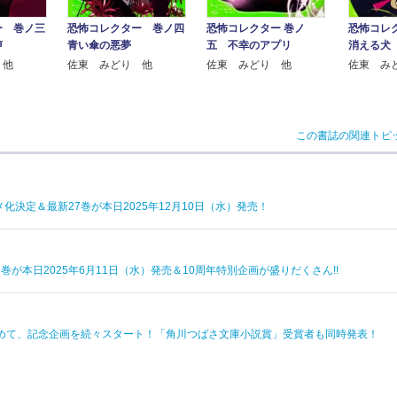
ー 巻ノ三
恐怖コレクター 巻ノ四
恐怖コレクター 巻ノ
恐怖コレ
声
青い傘の悪夢
五 不幸のアプリ
消える犬
 他
佐東 みどり 他
佐東 みどり 他
佐東 み
この書誌の関連トピ
化決定＆最新27巻が本日2025年12月10日（水）発売！
巻が本日2025年6月11日（水）発売＆10周年特別企画が盛りだくさん!!
を込めて、記念企画を続々スタート！「角川つばさ文庫小説賞」受賞者も同時発表！