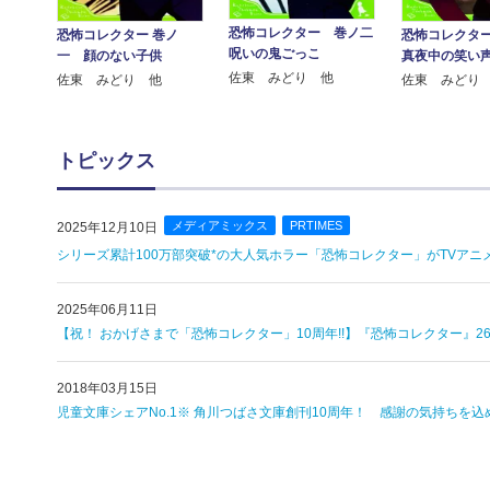
恐怖コレクター 巻ノ二
恐怖コレクタ
恐怖コレクター 巻ノ
呪いの鬼ごっこ
真夜中の笑い
一 顔のない子供
佐東 みどり 他
佐東 みどり
佐東 みどり 他
トピックス
メディアミックス
PRTIMES
2025年12月10日
シリーズ累計100万部突破*の大人気ホラー「恐怖コレクター」がTVアニメ
2025年06月11日
【祝！ おかげさまで「恐怖コレクター」10周年!!】『恐怖コレクター』26
2018年03月15日
児童文庫シェアNo.1※ 角川つばさ文庫創刊10周年！ 感謝の気持ち