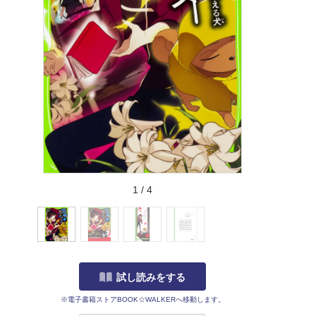
1
/
4
試し読みをする
※電子書籍ストアBOOK☆WALKERへ移動します。