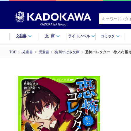
文芸書
文庫
ライトノベル
コミック
TOP
児童書
児童書
角川つばさ文庫
恐怖コレクター 巻ノ六 消