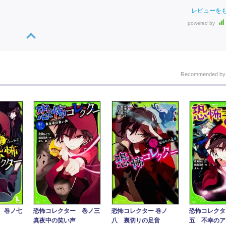
レビューを
powered by
Recommended b
 巻ノ七
恐怖コレクター 巻ノ三
恐怖コレクター 巻ノ
恐怖コレクタ
真夜中の笑い声
八 裏切りの足音
五 不幸のア