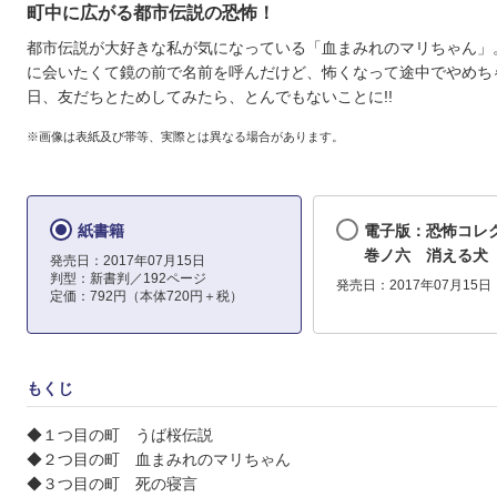
町中に広がる都市伝説の恐怖！
都市伝説が大好きな私が気になっている「血まみれのマリちゃん」
に会いたくて鏡の前で名前を呼んだけど、怖くなって途中でやめち
日、友だちとためしてみたら、とんでもないことに!!
※画像は表紙及び帯等、実際とは異なる場合があります。
紙書籍
電子版：恐怖コ
巻ノ六 消える犬
発売日：2017年07月15日
判型：新書判／192ページ
発売日：2017年07月15日
定価：792円（本体720円＋税）
もくじ
◆１つ目の町 うば桜伝説
◆２つ目の町 血まみれのマリちゃん
◆３つ目の町 死の寝言