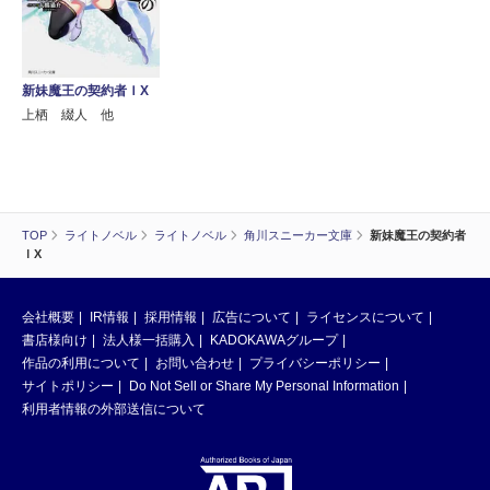
新妹魔王の契約者ＩX
上栖 綴人 他
TOP
ライトノベル
ライトノベル
角川スニーカー文庫
新妹魔王の契約者
ＩX
会社概要
IR情報
採用情報
広告について
ライセンスについて
書店様向け
法人様一括購入
KADOKAWAグループ
作品の利用について
お問い合わせ
プライバシーポリシー
サイトポリシー
Do Not Sell or Share My Personal Information
利用者情報の外部送信について