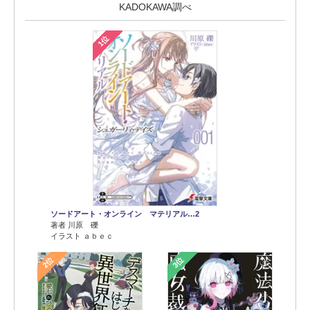
KADOKAWA調べ
1位
ソードアート・オンライン マテリアル…2
著者 川原 礫
イラスト ａｂｅｃ
2位
3位