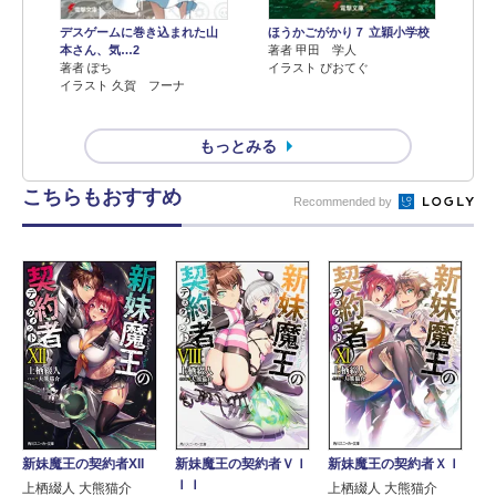
デスゲームに巻き込まれた山
ほうかごがかり７ 立穎小学校
本さん、気…2
著者 甲田 学人
著者 ぽち
イラスト ぴおてぐ
イラスト 久賀 フーナ
もっとみる
こちらもおすすめ
Recommended by
新妹魔王の契約者ＶＩ
新妹魔王の契約者ＸＩ
新妹魔王の契約者XII
ＩＩ
上栖綴人 大熊猫介
上栖綴人 大熊猫介