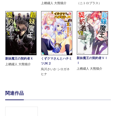
上栖綴人 大熊猫介
（ニトロプラス）
新妹魔王の契約者ＶＩ
くずクマさんとハチミ
新妹魔王の契約者Ｘ
Ｉ
ツJK２
上栖綴人 大熊猫介
上栖綴人 大熊猫介
烏川さいか シロガネ
ヒナ
関連作品