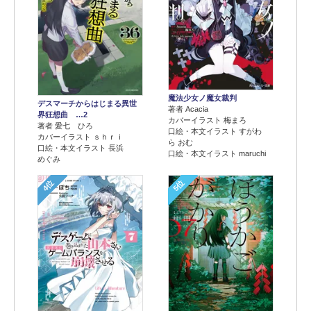
魔法少女ノ魔女裁判
デスマーチからはじまる異世
著者 Acacia
界狂想曲 …2
カバーイラスト 梅まろ
著者 愛七 ひろ
口絵・本文イラスト すがわ
カバーイラスト ｓｈｒｉ
ら おむ
口絵・本文イラスト 長浜
口絵・本文イラスト maruchi
めぐみ
4位
5位