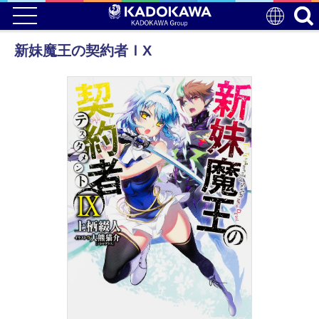
新妹魔王の契約者ＩX