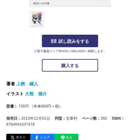
試し読みをする
※電子書籍ストアBOOK☆WALKERへ移動します。
購入する
著者
上栖 綴人
イラスト
大熊 猫介
定価：
726
円
（本体
660
円＋税）
発売日：
2015年12月01日
判型：
文庫判
ページ数：
392
ISBN：
9784041037478
ポスト
シェア
送る