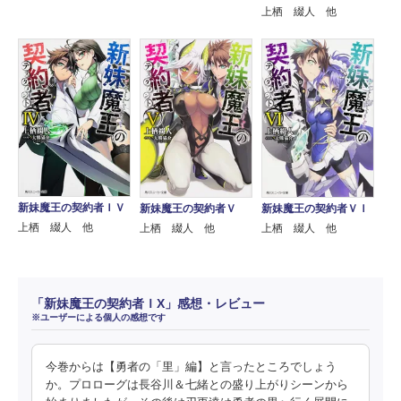
上栖 綴人 他
新妹魔王の契約者ＩＶ
新妹魔王の契約者Ｖ
新妹魔王の契約者ＶＩ
上栖 綴人 他
上栖 綴人 他
上栖 綴人 他
「新妹魔王の契約者ＩX」感想・レビュー
※ユーザーによる個人の感想です
今巻からは【勇者の「里」編】と言ったところでしょう
か。プロローグは長谷川＆七緒との盛り上がりシーンから