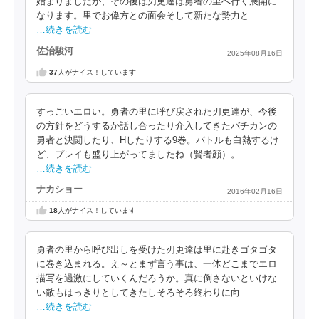
始まりましたが、その後は刃更達は勇者の里へ行く展開に
なります。里でお偉方との面会そして新たな勢力と
…続きを読む
佐治駿河
2025年08月16日
37
人がナイス！しています
すっごいエロい。勇者の里に呼び戻された刃更達が、今後
の方針をどうするか話し合ったり介入してきたバチカンの
勇者と決闘したり、Hしたりする9巻。バトルも白熱するけ
ど、プレイも盛り上がってましたね（賢者顔）。
…続きを読む
ナカショー
2016年02月16日
18
人がナイス！しています
勇者の里から呼び出しを受けた刃更達は里に赴きゴタゴタ
に巻き込まれる。え～とまず言う事は、一体どこまでエロ
描写を過激にしていくんだろうか。真に倒さないといけな
い敵もはっきりとしてきたしそろそろ終わりに向
…続きを読む